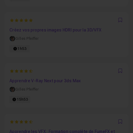
5
Favo
Créez vos propres images HDRI pour la 3D/VFX
Gilles Pfeiffer
1h53
4.8333333333333
Favo
Apprendre V-Ray Next pour 3ds Max
Gilles Pfeiffer
15h53
4.3333333333333
Favo
Apprendre les VFX : Formation complète de FumeFX et