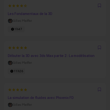
4.9705882352941
Favo
Les Fondamentaux de la 3D
Gilles Pfeiffer
1h47
5
Favo
Débuter la 3D avec 3ds Max partie 2 : La modélisation
Gilles Pfeiffer
11h26
5
Favo
La simulation de fluides avec Phoenix FD
Gilles Pfeiffer