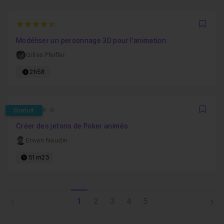
4.8
Favo
Modéliser un personnage 3D pour l'animation
Gilles Pfeiffer
2h58
0
Gratuit
Favo
Créer des jetons de Poker animés
Erwan Naudin
51m23
1
2
3
4
5