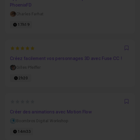
PhoenixFD
Charles Farhat
17h19
5
Favo
Créez facilement vos personnages 3D avec Fuse CC !
Gilles Pfeiffer
2h20
0
Favo
Créer des animations avec Motion Flow
Boombros Digital Workshop
14m33