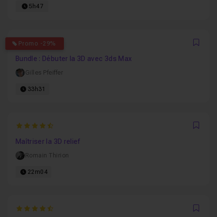
5h47
4.7619047619048
Promo -29%
Favo
Bundle : Débuter la 3D avec 3ds Max
Gilles Pfeiffer
33h31
4.6666666666667
Favo
Maîtriser la 3D relief
Romain Thirion
22m04
4.5384615384615
Favo