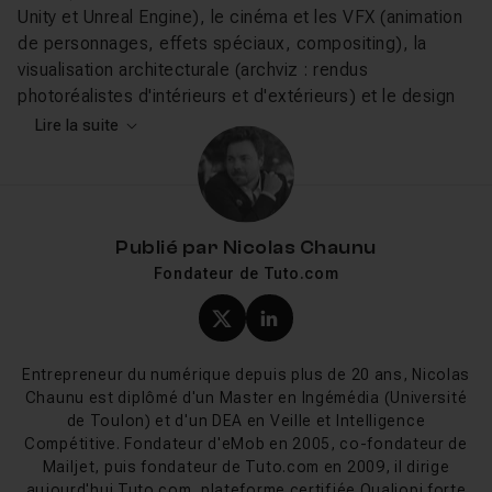
Unity et Unreal Engine), le cinéma et les VFX (animation
de personnages, effets spéciaux, compositing), la
visualisation architecturale (archviz : rendus
photoréalistes d'intérieurs et d'extérieurs) et le design
produit (prototypage visuel, packshots). Son
Lire la suite
architecture par modificateurs permet un workflow non
destructif où chaque étape de modélisation est
conservée et modifiable à tout moment.
Publié par
Nicolas Chaunu
Ce que vous allez apprendre sur
Fondateur de Tuto.com
Tuto.com
Profil X (twitter) de Nicol
Profil LinkedIn de Ni
Les tutos 3ds Max disponibles sur Tuto.com couvrent le
logiciel de la découverte à la maîtrise avancée. Les
Entrepreneur du numérique depuis plus de 20 ans, Nicolas
formations 3ds Max complètes
vous rendent autonome
Chaunu est diplômé d'un Master en Ingémédia (Université
sur l'ensemble du logiciel. Les
tutos 3ds Max gratuits
de Toulon) et d'un DEA en Veille et Intelligence
permettent de découvrir l'interface et les outils de base.
Compétitive. Fondateur d'eMob en 2005, co-fondateur de
Mailjet, puis fondateur de Tuto.com en 2009, il dirige
Des formations spécialisées couvrent la
animation
, le
aujourd'hui Tuto.com, plateforme certifiée Qualiopi forte