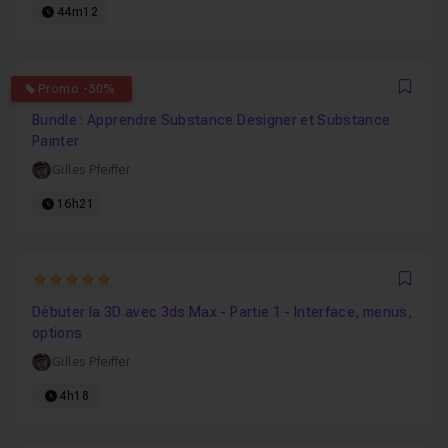
44m12
4.6
Promo -30%
Favo
Bundle : Apprendre Substance Designer et Substance
Painter
Gilles Pfeiffer
16h21
5
Favo
Débuter la 3D avec 3ds Max - Partie 1 - Interface, menus,
options
Gilles Pfeiffer
4h18