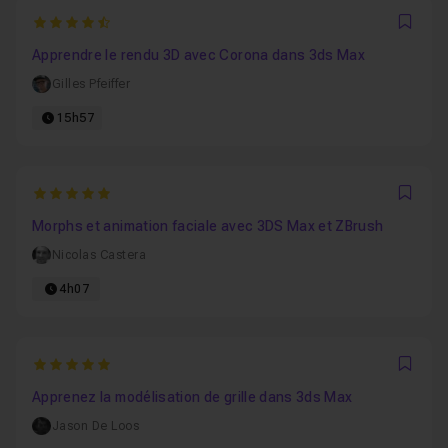
4.9285714285714
Favo
Apprendre le rendu 3D avec Corona dans 3ds Max
Gilles Pfeiffer
15h57
5
Favo
Morphs et animation faciale avec 3DS Max et ZBrush
Nicolas Castera
4h07
5
Favo
Apprenez la modélisation de grille dans 3ds Max
Jason De Loos