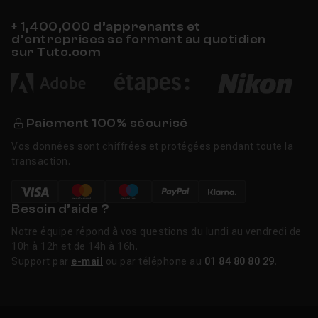
points permet des angles arbitraires. Le toggle Preserve
Stack Position mémorise le modificateur sélectionné
+ 1,400,000 d’apprenants et
d’entreprises se forment au quotidien
lors du passage d'un objet à l'autre.
sur Tuto.com
Côté performances, le Boolean Modifier (algorithme
CARVE) est 40 % plus rapide, l'Array Modifier gagne 15
%, et les modificateurs Conform et Displace sont
Paiement 100% sécurisé
optimisés. Le viewport gère les scènes de plus de 50
millions de polygones grâce à un algorithme de culling
Vos données sont chiffrées et protégées pendant toute la
amélioré. Arnold 7.4 (MAXtoA 5.8) introduit le GPU Toon
transaction.
Shading, le Global Light Sampling amélioré et le support
Cryptomatte sur GPU. USD pour 3ds Max 0.13 ajoute un
Besoin d’aide ?
Layer Editor et la gestion des prims. Les Retopology
Tools 1.6 offrent 50 jobs Flow Retopology cloud par
Notre équipe répond à vos questions du lundi au vendredi de
mois.
10h à 12h et de 14h à 16h.
Support par
e-mail
ou par téléphone au
01 84 80 80 29
.
Historique de 3ds Max
3ds Max est né en 1996 sous le nom 3D Studio MAX,