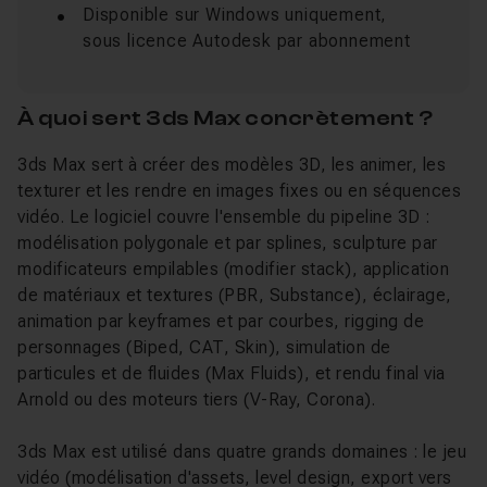
Disponible sur Windows uniquement,
sous licence Autodesk par abonnement
À quoi sert 3ds Max concrètement ?
3ds Max sert à créer des modèles 3D, les animer, les
texturer et les rendre en images fixes ou en séquences
vidéo. Le logiciel couvre l'ensemble du pipeline 3D :
modélisation polygonale et par splines, sculpture par
modificateurs empilables (modifier stack), application
de matériaux et textures (PBR, Substance), éclairage,
animation par keyframes et par courbes, rigging de
personnages (Biped, CAT, Skin), simulation de
particules et de fluides (Max Fluids), et rendu final via
Arnold ou des moteurs tiers (V-Ray, Corona).
3ds Max est utilisé dans quatre grands domaines : le jeu
vidéo (modélisation d'assets, level design, export vers