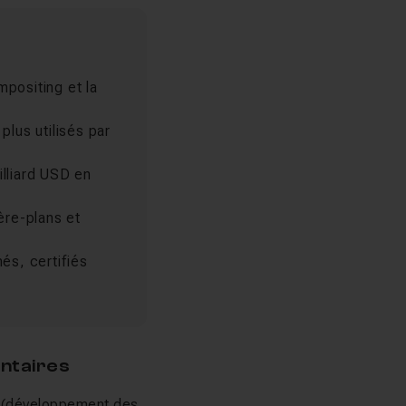
positing et la
lus utilisés par
lliard USD en
ère-plans et
s, certifiés
ntaires
n (développement des