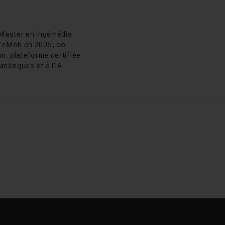
ément modifié les
plans, sélection
as Chaunu
colas Chaunu
 réalisent désormais
 Master en Ingémédia
rs plus d'authenticité
 d'eMob en 2005, co-
tils IA tout en
m, plateforme certifiée
retoucheur compétent.
mériques et à l'IA.
ommencer par les
aticien intermédiaire
ng dans Photoshop. Les
ouvez également