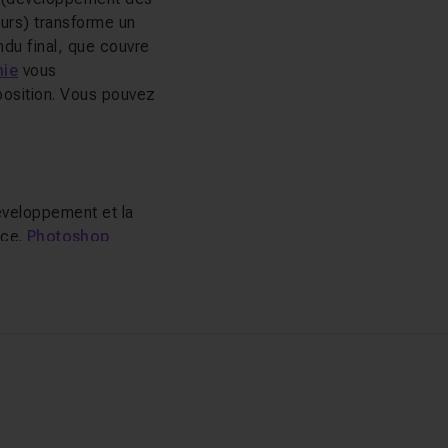
eurs) transforme un
ndu final, que couvre
hie
vous
position. Vous pouvez
éveloppement et la
nce.
Photoshop
e One
séduit les
ux qui recherchent des
table et RawTherapee
pre catégorie sur
e