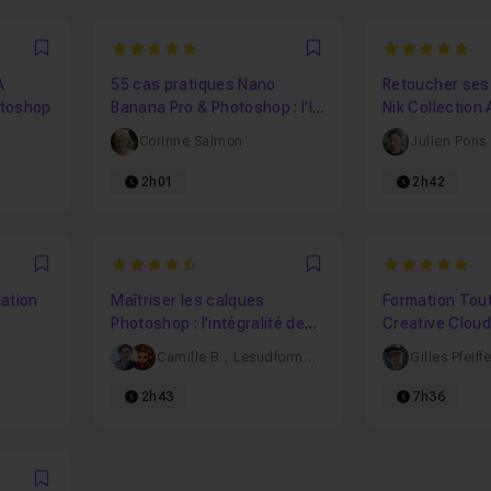
5
5
Favori
Favori
A
55 cas pratiques Nano
Retoucher ses
otoshop
Banana Pro & Photoshop : l'IA
Nik Collection
au service de votre
Corinne Salmon
Julien Pons
productivité
2h01
2h42
4.859375
5
Favori
Favori
ation
Maîtriser les calques
Formation Tout
Photoshop : l'intégralité des
Creative Cloud
fonctions
Camille B.
,
Lesudformations
Gilles Pfeiffe
2h43
7h36