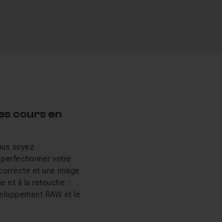
es cours en
vous soyez
 perfectionner votre
e correcte et une image
 et à la retouche :
éveloppement RAW et le