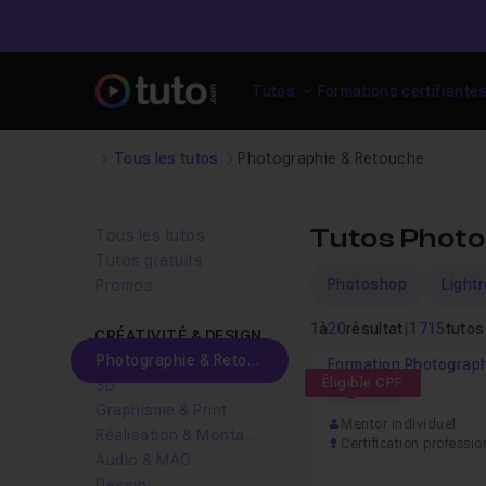
Tutos
Formations certifiante
Tous les tutos
Photographie & Retouche
Tutos Photo
Tous les tutos
Tutos gratuits
Photoshop
Light
Promos
1
à
20
résultat
|
1715
tutos
CRÉATIVITÉ & DESIGN
Photographie & Retouche
Formation Photograp
Éligible CPF
3D
61h
Graphisme & Print
Mentor individuel
Réalisation & Montage vidéo
Certification professio
Audio & MAO
Dessin