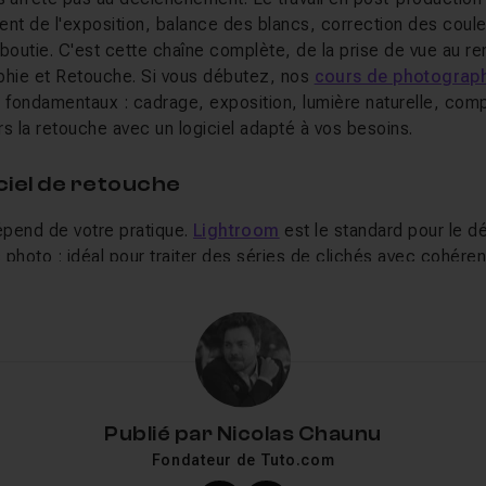
ent de l'exposition, balance des blancs, correction des coul
boutie. C'est cette chaîne complète, de la prise de vue au re
phie et Retouche. Si vous débutez, nos
cours de photograp
fondamentaux : cadrage, exposition, lumière naturelle, com
s la retouche avec un logiciel adapté à vos besoins.
iciel de retouche
dépend de votre pratique.
Lightroom
est le standard pour le d
 photo : idéal pour traiter des séries de clichés avec cohére
che avancée, le compositing et les montages créatifs.
Captur
o par la précision de son traitement colorimétrique. Pour ce
Photo
propose un modèle sans abonnement, tandis que Dark
 open source performantes. Chaque logiciel dispose de sa pro
 depuis le menu ci-dessus.
Publié par
Nicolas Chaunu
to en 2026 : l'IA au service du photograph
Fondateur de Tuto.com