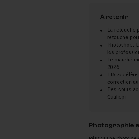
À retenir
La retouche p
retouche port
Photoshop, Li
les professio
Le marché mon
2026
L'IA accélère
correction a
Des cours ac
Qualiopi
Photographie 
Réussir une photo ne 