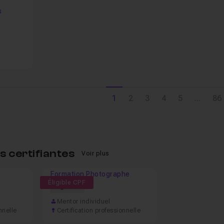
Favori
s
1
2
3
4
5
...
86
 certifiantes
Voir plus
Formation Photographe
Éligible CPF
61h
Mentor individuel
nnelle
Certification professionnelle