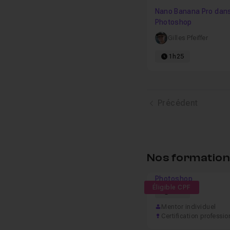
Nano Banana Pro dan
Photoshop
Gilles Pfeiffer
1h25
Précédent
Nos formations
Photoshop
Éligible CPF
57h
Mentor individuel
Certification professio