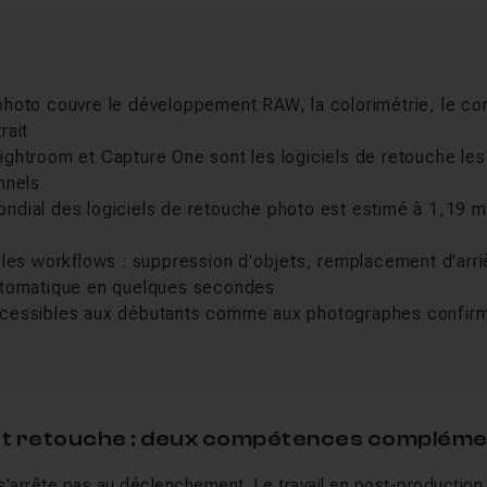
hoto couvre le développement RAW, la colorimétrie, le com
rait
ghtroom et Capture One sont les logiciels de retouche les p
nnels
dial des logiciels de retouche photo est estimé à 1,19 mi
 les workflows : suppression d'objets, remplacement d'arri
utomatique en quelques secondes
cessibles aux débutants comme aux photographes confirmé
et retouche : deux compétences compléme
s'arrête pas au déclenchement. Le travail en post-productio