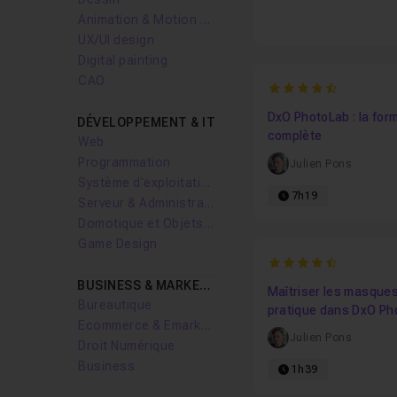
Animation & Motion design
UX/UI design
Digital painting
CAO
4.7894736842105
DxO PhotoLab : la for
DÉVELOPPEMENT & IT
complète
Web
Programmation
Julien Pons
Système d'exploitation
7h19
Serveur & Administration Systèmes
Domotique et Objets Connectés
Game Design
4.7142857142857
BUSINESS & MARKETING
Maîtriser les masques
Bureautique
pratique dans DxO Ph
Ecommerce & Emarketing
Julien Pons
Droit Numérique
Business
1h39