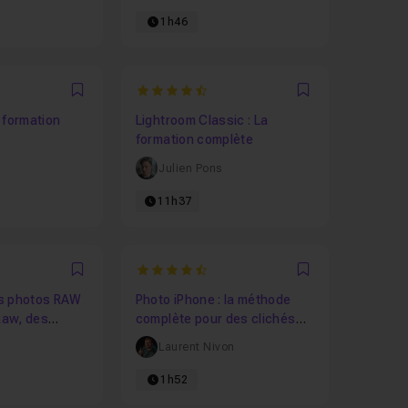
1h46
4.6578947368421
Favori
Favori
 formation
Lightroom Classic : La
formation complète
Julien Pons
11h37
4.5
Favori
Favori
s photos RAW
Photo iPhone : la méthode
aw, des
complète pour des clichés
ase aux
dignes d'un photographe
Laurent Nivon
1h52