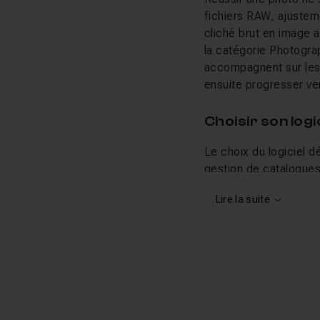
fichiers RAW, ajustem
cliché brut en image a
la catégorie Photogra
accompagnent sur les 
ensuite progresser ver
Choisir son log
Le choix du logiciel 
gestion de catalogues
excelle dans la retou
Lire la suite
photographes de studi
alternatives,
Affinity 
offrent des solutions
Tuto.com, accessible
La retouche pho