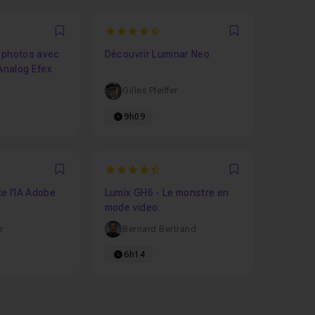
4.8
Favori
Favori
 photos avec
Découvrir Luminar Neo
 Analog Efex
Gilles Pfeiffer
9h09
4.75
Favori
Favori
e l'IA Adobe
Lumix GH6 - Le monstre en
mode video
r
Bernard Bertrand
6h14