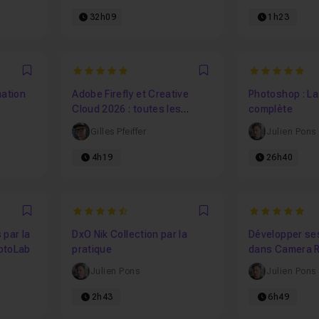
32h09
1h23
5
5
Favori
Favori
mation
Adobe Firefly et Creative
Photoshop : La
Cloud 2026 : toutes les
complète
nouveautés IA expliquées
Gilles Pfeiffer
Julien Pons
4h19
26h40
4.5555555555556
5
Favori
Favori
 par la
DxO Nik Collection par la
Développer se
otoLab
pratique
dans Camera R
réglages de b
Julien Pons
Julien Pons
masques IA
2h43
6h49