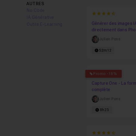
AUTRES
No Code
4.6
IA Générative
Générer des images I
Outils E-Learning
directement dans Ph
Julien Pons
52m12
4.4444444444444
Promo -18%
Capture One - La form
complète
Julien Pons
8h23
4.8571428571429