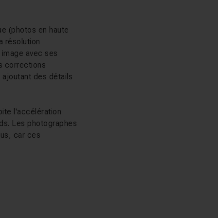
ue (photos en haute
a résolution
e image avec ses
s corrections
ajoutant des détails
loite l'accélération
rds. Les photographes
dus, car ces
érents modèles de
ur un traitement par
om
ou
Photoshop
.