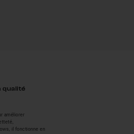
a qualité
ur améliorer
etteté,
ows, il fonctionne en