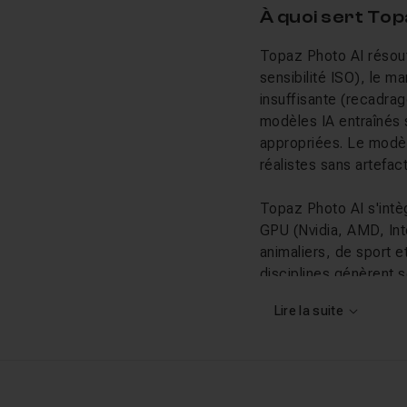
À quoi sert To
Topaz Photo AI résout
sensibilité ISO), le m
insuffisante (recadra
modèles IA entraînés 
appropriées. Le modèl
réalistes sans artefact
Topaz Photo AI s'int
GPU (Nvidia, AMD, Int
animaliers, de sport e
disciplines génèrent 
Lire la suite
Ce que vous al
Les tutos Topaz Phot
débruitage et de nette
lot efficace, et com