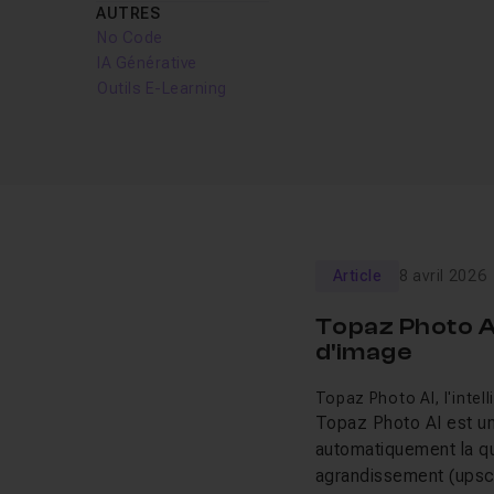
AUTRES
No Code
IA Générative
Outils E-Learning
Article
8 avril 2026
Topaz Photo AI,
d'image
Topaz Photo AI, l'intell
Topaz Photo AI est un l
automatiquement la qua
agrandissement (upsca