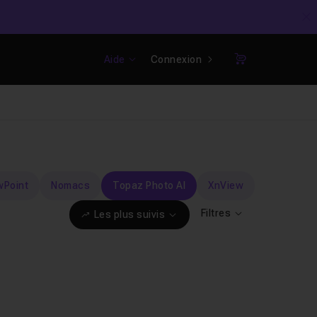
C
Aide
Connexion
Panier
wPoint
Nomacs
Topaz Photo AI
XnView
Filtres
Les plus suivis