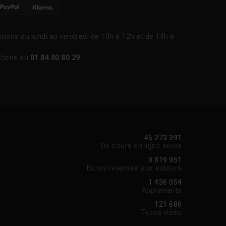
tions du lundi au vendredi de 10h à 12h et de 14h à
Voir la réponse
phone au
01 84 80 80 29
.
Voir la réponse
Voir la réponse
Voir la réponse
45 273 391
De cours en ligne suivis
9 819 951
Euros reversés aux auteurs
1 436 054
Apprenants
121 686
Tutos vidéo