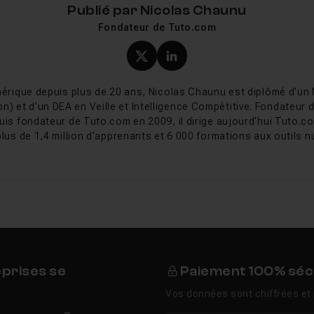
Publié par
Nicolas Chaunu
i comment utiliser l'upscale IA pour préparer vos images à l'
Fondateur de Tuto.com
Profil X (twitter) de Nicol
Profil LinkedIn de Ni
paz Photo AI 2026
érique depuis plus de 20 ans, Nicolas Chaunu est diplômé d'un
abs a introduit NeuroStream, une technologie d'optimisation
on) et d'un DEA en Veille et Intelligence Compétitive. Fondateur
de 95 %. Le modèle Wonder 2, qui nécessitait auparavant 
uis fondateur de Tuto.com en 2009, il dirige aujourd'hui Tuto.co
 3 Go. La version 1.4.0 (avril 2026) ajoute un mode Auto pou
plus de 1,4 million d'apprenants et 6 000 formations aux outils nu
e des modèles IA, et des améliorations de performance sur Ma
opaz Photo AI
ciété américaine fondée en 2005, initialement spécialisée da
, Sharpen AI, Gigapixel AI). En 2022, Topaz a unifié ses troi
iciel tout-en-un avec une interface simplifiée et le mode Auto
n modèle par abonnement et les mises à jour sont fréquentes, 
eprises se
Paiement 100% séc
IA plus performants.
Vos données sont chiffrées et 