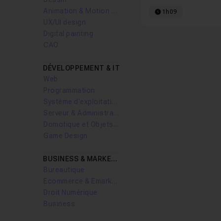
Animation & Motion design
1h09
UX/UI design
Digital painting
CAO
DÉVELOPPEMENT & IT
Web
Programmation
Système d'exploitation
Serveur & Administration Systèmes
Domotique et Objets Connectés
Game Design
BUSINESS & MARKETING
Bureautique
Ecommerce & Emarketing
Droit Numérique
Business