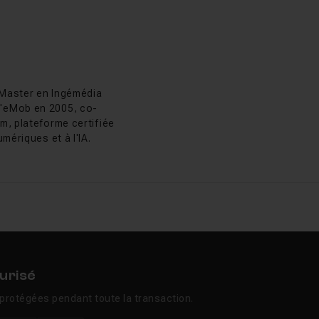
impression grand
as Chaunu
colas Chaunu
 Master en Ingémédia
 VRAM qui réduit les
 d'eMob en 2005, co-
56 Go de VRAM, tourne
m, plateforme certifiée
r Wonder 2, une
mériques et à l'IA.
c.
ns les plugins
s outils phares dans
pilot. Depuis, le
avec l'ajout régulier
urisé
protégées pendant toute la transaction.