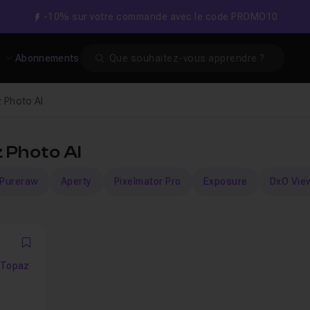
-10% sur votre commande avec le code PROMO10
Search
s
Abonnements
 Photo AI
 Photo AI
Pureraw
Aperty
Pixelmator Pro
Exposure
DxO Vie
Favori
̀ Topaz