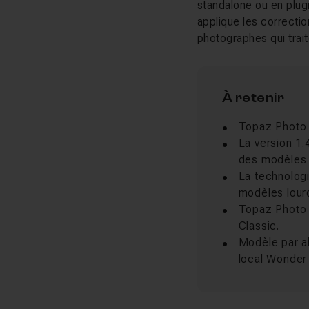
standalone ou en plug
applique les correctio
photographes qui trai
À retenir
Topaz Photo A
La version 1.
des modèles 
La technolog
modèles lour
Topaz Photo 
Classic.
Modèle par a
local Wonder 