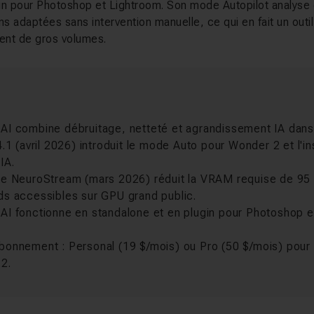
in pour Photoshop et Lightroom. Son mode Autopilot analyse
ns adaptées sans intervention manuelle, ce qui en fait un outi
tent de gros volumes.
I combine débruitage, netteté et agrandissement IA dans u
4.1 (avril 2026) introduit le mode Auto pour Wonder 2 et l'ins
IA.
ie NeuroStream (mars 2026) réduit la VRAM requise de 95 
ds accessibles sur GPU grand public.
AI fonctionne en standalone et en plugin pour Photoshop e
bonnement : Personal (19 $/mois) ou Pro (50 $/mois) pour 
2.