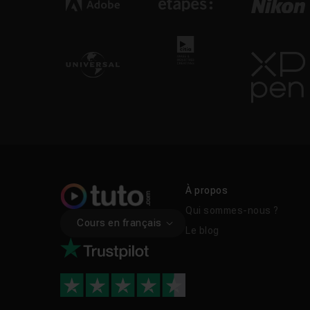
FAQ
Topaz Photo AI est-il
Topaz Photo AI vs Li
Topaz Photo AI fonct
Peut-on traiter plus
À propos
Qui sommes-nous ?
Cours en français
Le blog