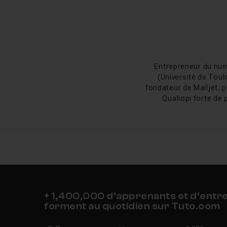
Vous découvrirez auss
format.
Nouveautés To
Entrepreneur du num
En mars 2026, Topaz L
(Université de Toul
besoins mémoire GPU 
fondateur de Mailjet, p
désormais sur environ
Qualiopi forte de 
installation modulair
Historique de T
Topaz Labs est une so
Photoshop (DeNoise AI
Topaz Photo AI, un log
logiciel est passé à u
+ 1,400,000 d’apprenants et d’entr
de nouveaux modèles 
forment au quotidien sur Tuto.com