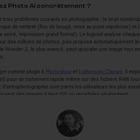
paz Photo AI concrètement ?
 trois problèmes courants en photographie : le bruit numériq
anque de netteté (flou de bougé, mise au point imprécise) et l
ge serré, impression grand format). Le logiciel analyse chaqu
sur des millions de photos, puis propose automatiquement le
e Wonder 2, le plus avancé, peut upscaler une image tout en 
s.
ègre comme plugin à
Photoshop
et
Lightroom Classic
. Il exp
el) pour un traitement rapide même sur des fichiers RAW lou
t d'astrophotographie sont parmi les utilisateurs les plus assi
souvent des images à haut ISO ou recadrées sévèrement.
lez apprendre sur Tuto.com
o AI sur Tuto.com vous montrent comment exploiter les diff
té selon le type de photo, comment configurer l'Autopilot po
ment intégrer Topaz Photo AI dans un workflow avec
Lightro