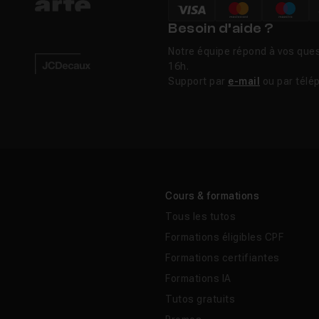
Besoin d’aide ?
 gratuit ?
Notre équipe répond à vos ques
16h.
Support par
e-mail
ou par télé
ghtroom : lequel choisir ?
ionne-t-il en plugin pour Photoshop ?
ieurs photos en lot avec Topaz Photo AI ?
Cours & formations
Tous les tutos
Formations éligibles CPF
Formations certifiantes
Formations IA
Tutos gratuits