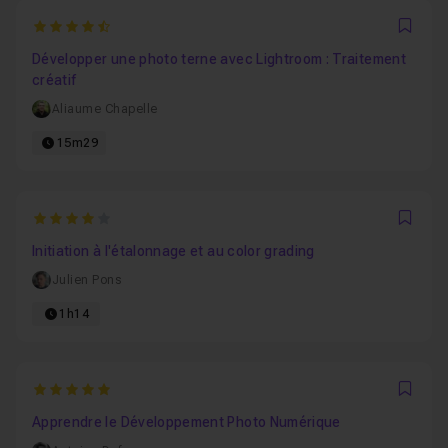
4.8888888888889
Favo
Développer une photo terne avec Lightroom : Traitement
créatif
Aliaume Chapelle
15m29
4
Favo
Initiation à l'étalonnage et au color grading
Julien Pons
1h14
5
Favo
Apprendre le Développement Photo Numérique