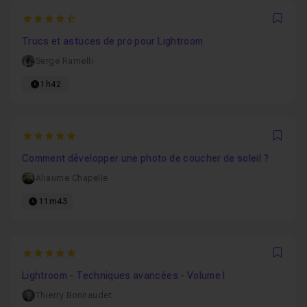
4.8387096774194
Favo
Trucs et astuces de pro pour Lightroom
Serge Ramelli
1h42
5
Favo
Comment développer une photo de coucher de soleil ?
Aliaume Chapelle
11m43
5
Favo
Lightroom - Techniques avancées - Volume I
Thierry Bonnaudet