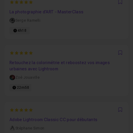
5
Favo
La photographie d'ART - MasterClass
Serge Ramelli
4h18
5
Favo
Retouchez la colorimétrie et reboostez vos images
urbaines avec Lightroom
Zoé Jouaville
22m58
5
Favo
Adobe Lightroom Classic CC pour débutants
Stéphane Simon