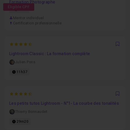
Formation Photographe
Éligible CPF
61h
Mentor individuel
Certification professionnelle
4.6578947368421
Favo
Lightroom Classic : La formation complète
Julien Pons
11h37
4.2857142857143
Favo
Les petits tutos Lightroom - N°1- La courbe des tonalités
Thierry Bonnaudet
29m20