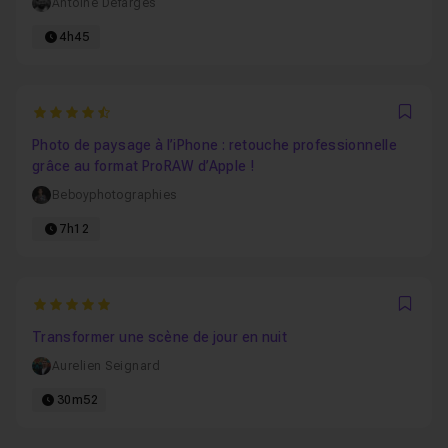
Antoine Defarges
4h45
4.8333333333333
Favo
Photo de paysage à l’iPhone : retouche professionnelle
grâce au format ProRAW d’Apple !
Beboyphotographies
7h12
5
Favo
Transformer une scène de jour en nuit
Aurelien Seignard
30m52