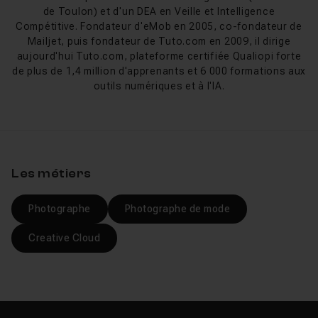
de Toulon) et d'un DEA en Veille et Intelligence
La
retouche locale
est abordée en profondeur avec
Compétitive. Fondateur d'eMob en 2005, co-fondateur de
Mailjet, puis fondateur de Tuto.com en 2009, il dirige
des exercices sur des situations réelles : portrait,
aujourd'hui Tuto.com, plateforme certifiée Qualiopi forte
paysage, reportage. Julien Pons propose une
de plus de 1,4 million d'apprenants et 6 000 formations aux
formation Lightroom Classic complète
couvrant
outils numériques et à l'IA.
l'organisation du catalogue jusqu'aux exports
professionnels. Les amateurs de
noir et blanc
trouveront une section dédiée au virage sélectif, aux
courbes de tons et aux filtres de luminance.
Les métiers
Si vous souhaitez structurer votre montée en
compétences sur un parcours encadré, la
Photographe
Photographe de mode
formation Photographe certifiante
intègre Lightroom
dans un cursus complet de 61 heures, éligible au CPF et
Creative Cloud
accompagné d'un mentor individuel.
Nouveautés Lightroom 2025-2026
Lightroom Classic v15 (octobre 2025) a introduit le tri