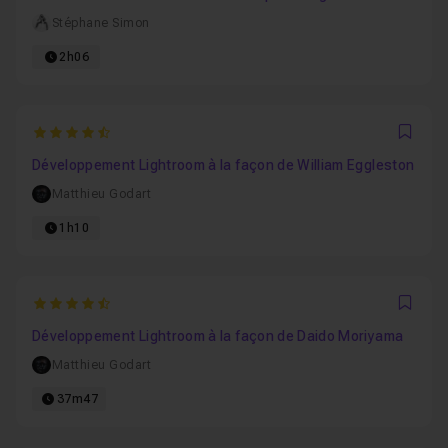
Stéphane Simon
2h06
4.75
Favo
Développement Lightroom à la façon de William Eggleston
Matthieu Godart
1h10
4.8148148148148
Favo
Développement Lightroom à la façon de Daido Moriyama
Matthieu Godart
37m47