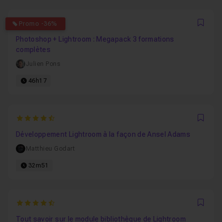
5
Promo -36%
Favo
Photoshop + Lightroom : Megapack 3 formations
complètes
Julien Pons
46h17
4.4857142857143
Favo
Développement Lightroom à la façon de Ansel Adams
Matthieu Godart
32m51
4.6666666666667
Favo
Tout savoir sur le module bibliothèque de Lightroom