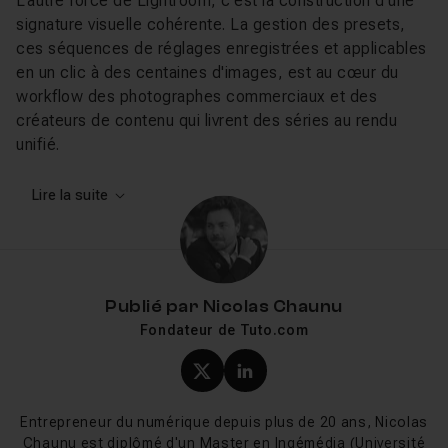
L'autre force de Lightroom, c'est la construction d'une
signature visuelle cohérente. La gestion des presets,
ces séquences de réglages enregistrées et applicables
en un clic à des centaines d'images, est au cœur du
workflow des photographes commerciaux et des
créateurs de contenu qui livrent des séries au rendu
unifié.
Ce que vous allez apprendre sur
Lire la suite
Tuto.com
Le catalogue couvre l'intégralité du workflow Lightroom,
des fondamentaux jusqu'aux techniques avancées. Les
Publié par
Nicolas Chaunu
tutos sur la
correction de photo
et le
Fondateur de Tuto.com
développement RAW
posent les bases indispensables :
lecture d'histogramme, balance des blancs, gestion de
Profil X (twitter) de Nicol
Profil LinkedIn de Ni
l'exposition. Pour aller plus loin dans la créativité, les
sections
Presets
et
Effets
montrent comment construire
Entrepreneur du numérique depuis plus de 20 ans, Nicolas
et industrialiser sa propre esthétique photographique.
Chaunu est diplômé d'un Master en Ingémédia (Université