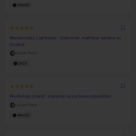
29m52
5
Favo
Masterclass Lightroom - Etalonner, maîtriser lumière et
couleur
Julien Pons
2h33
5
Favo
Workshop créatif : exploiter la sur/sous exposition
Julien Pons
46m52