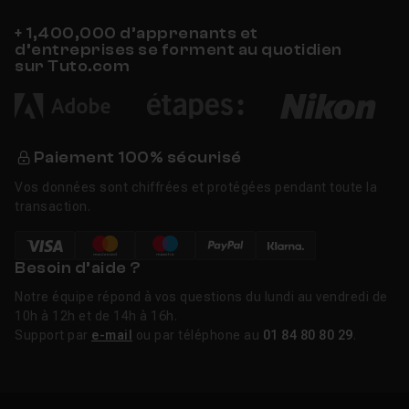
assisté par IA (Assisted Culling), qui analyse
+ 1,400,000 d’apprenants et
automatiquement la netteté, l'ouverture des yeux et les
d’entreprises se forment au quotidien
problèmes d'exposition pour accélérer la sélection
sur Tuto.com
après un shoot. Le curseur Variance en Point Color
permet d'affiner la sélection couleur avec une précision
nouvelle, particulièrement utile pour gérer la diversité
des tons de peau. La suppression automatique des
Paiement 100% sécurisé
poussières par IA, la suppression de personnes et de
Vos données sont chiffrées et protégées pendant toute la
reflets, ainsi que l'export vidéo en 4K complètent cette
transaction.
mise à jour majeure.
La v15.2 (février 2026) marque un tournant avec l'arrivée
Besoin d’aide ?
de Firefly dans l'interface classique : il est désormais
Notre équipe répond à vos questions du lundi au vendredi de
possible de retoucher une image par instructions
10h à 12h et de 14h à 16h.
textuelles directement depuis la chambre noire.
Support par
e-mail
ou par téléphone au
01 84 80 80 29
.
L'intégration de Topaz Generative Upscale permet
l'agrandissement 2x ou 4x pour les tirages grand format,
et l'IA de sélection pour portraits de groupe a été