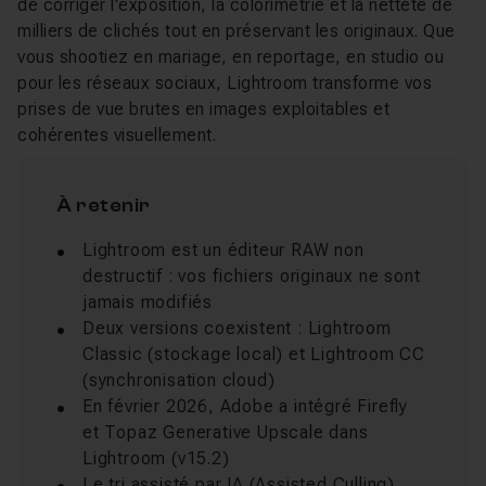
de corriger l'exposition, la colorimétrie et la netteté de
milliers de clichés tout en préservant les originaux. Que
vous shootiez en mariage, en reportage, en studio ou
pour les réseaux sociaux, Lightroom transforme vos
prises de vue brutes en images exploitables et
cohérentes visuellement.
À retenir
Lightroom est un éditeur RAW non
destructif : vos fichiers originaux ne sont
jamais modifiés
Deux versions coexistent : Lightroom
Classic (stockage local) et Lightroom CC
(synchronisation cloud)
En février 2026, Adobe a intégré Firefly
et Topaz Generative Upscale dans
Lightroom (v15.2)
Le tri assisté par IA (Assisted Culling)