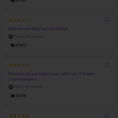
41m48
4
Favo
Bien débuter dans la photo URBEX
Thierry Bonnaudet
41m05
3.1666666666667
Favo
Retouche de paysages sous Lightroom : 5 étapes
incontournables
Thierry Bonnaudet
43m28
4.5