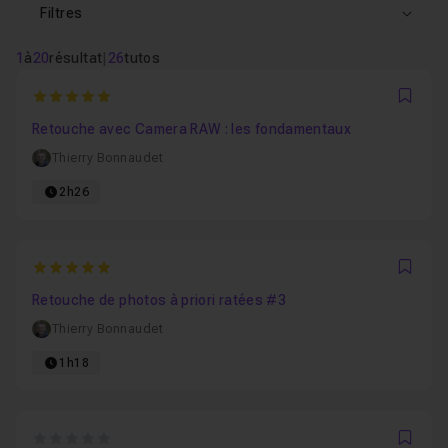
Filtres
1
à
20
résultat
|
26
tutos
5
Favo
Retouche avec Camera RAW : les fondamentaux
Thierry Bonnaudet
2h26
5
Favo
Retouche de photos à priori ratées #3
Thierry Bonnaudet
1h18
0