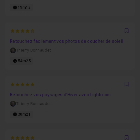
19m12
4.6363636363636
Favo
Retouchez facilement vos photos de coucher de soleil
Thierry Bonnaudet
54m25
5
Favo
Retouchez vos paysages d'Hiver avec Lightroom
Thierry Bonnaudet
30m21
5