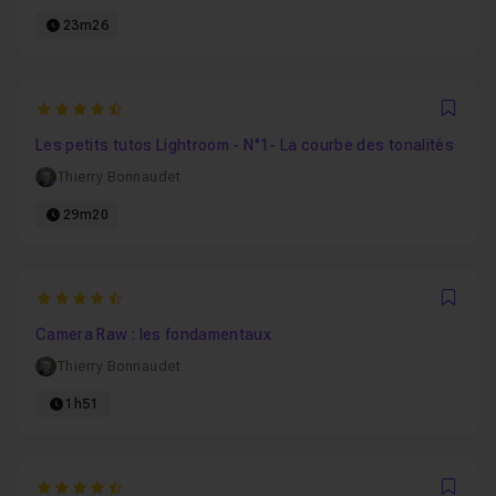
23m26
4.2857142857143
Favo
Les petits tutos Lightroom - N°1- La courbe des tonalités
Thierry Bonnaudet
29m20
4.2857142857143
Favo
Camera Raw : les fondamentaux
Thierry Bonnaudet
1h51
4.1666666666667