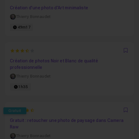
Favo
Création d'une photo d'Art minimaliste
Thierry Bonnaudet
49m17
3.5454545454545
Favo
Création de photos Noir et Blanc de qualité
professionnelle
Thierry Bonnaudet
1h35
4.1428571428571
Gratuit
Favo
Gratuit : retoucher une photo de paysage dans Camera
Raw
Thierry Bonnaudet