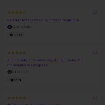
4.625
Favo
L'art du montage vidéo : la formation complète
Chroma School
10h43
5
Favo
Adobe Firefly et Creative Cloud 2026 : toutes les
nouveautés IA expliquées
Gilles Pfeiffer
4h19
5
Favo