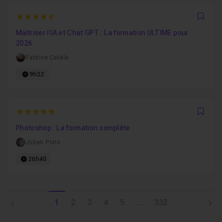
4.4090909090909
Favo
Maîtriser l'IA et Chat GPT : La formation ULTIME pour
2026
Fabrice Catala
9h32
5
Favo
Photoshop : La formation complète
Julien Pons
26h40
1
2
3
4
5
...
332