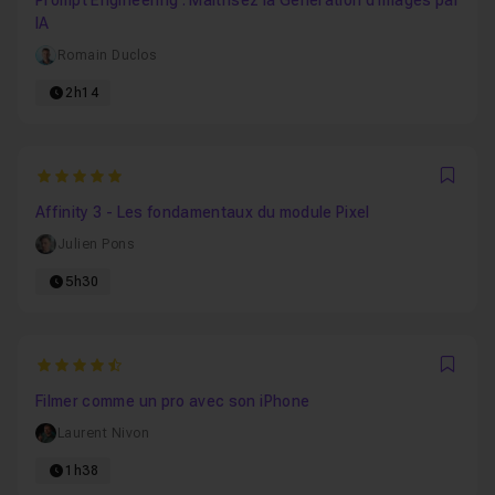
Prompt Engineering : Maîtrisez la Génération d’Images par
IA
Romain Duclos
2h14
5
Favo
Affinity 3 - Les fondamentaux du module Pixel
Julien Pons
5h30
4.6666666666667
Favo
Filmer comme un pro avec son iPhone
Laurent Nivon
1h38