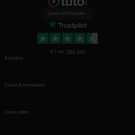
Cours en français
4.7 sur
1361 avis
À propos
Qui sommes-nous ?
Le blog
Cours & formations
Tous les tutos
Formations éligibles CPF
Liens utiles
Formations certifiantes
Formations IA
Entreprises
Tutos gratuits
Abonnement Tuto.com