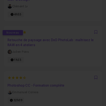
Clément Lv
4h53
5
Nouveau
Favo
Retouche de paysage avec DxO PhotoLab : maîtrisez le
RAW en 4 ateliers
Julien Pons
1h23
4.974358974359
Favo
Photoshop CC - Formation complète
Emmanuel Correia
32h09