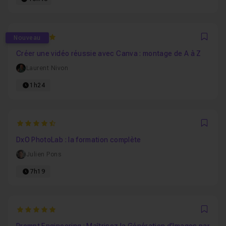
5
Nouveau
Favo
Créer une vidéo réussie avec Canva : montage de A à Z
Laurent Nivon
1h24
4.7894736842105
Favo
DxO PhotoLab : la formation complète
Julien Pons
7h19
5
Favo