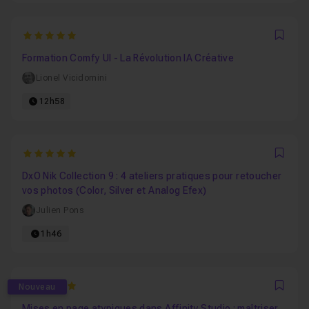
5
Favo
Formation Comfy UI - La Révolution IA Créative
Lionel Vicidomini
12h58
5
Favo
DxO Nik Collection 9 : 4 ateliers pratiques pour retoucher
vos photos (Color, Silver et Analog Efex)
Julien Pons
1h46
5
Nouveau
Favo
Mises en page atypiques dans Affinity Studio : maîtriser