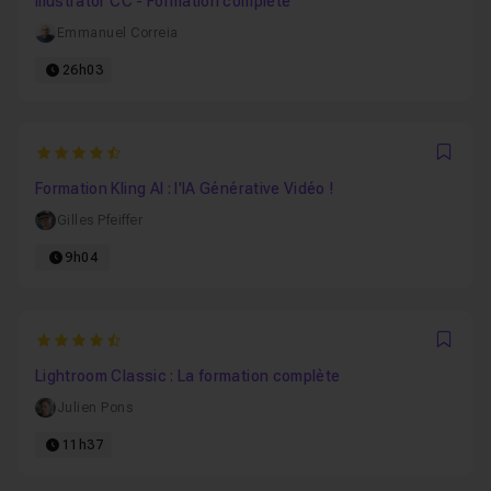
Illustrator CC - Formation complète
Emmanuel Correia
26h03
4.8235294117647
Favo
Formation Kling AI : l'IA Générative Vidéo !
Gilles Pfeiffer
9h04
4.6578947368421
Favo
Lightroom Classic : La formation complète
Julien Pons
11h37