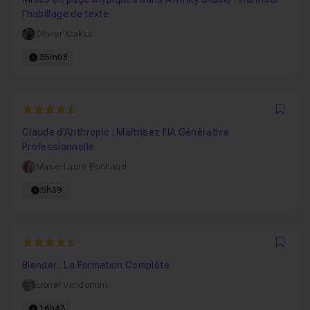
l'habillage de texte
Olivier Krakus
35m08
4.6666666666667
Favo
Claude d'Anthropic : Maîtrisez l'IA Générative
Professionnelle
Marie-Laure Bonnaud
5h39
4.9302325581395
Favo
Blender : La Formation Complète
Lionel Vicidomini
16h43