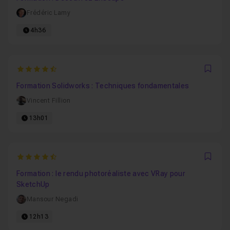
Frédéric Lamy
4h36
4.5625
Favo
Formation Solidworks : Techniques fondamentales
Vincent Fillion
13h01
4.6
Favo
Formation : le rendu photoréaliste avec VRay pour
SketchUp
Mansour Negadi
12h13