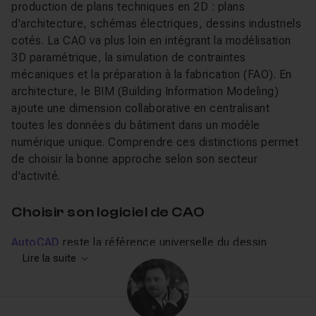
production de plans techniques en 2D : plans
d'architecture, schémas électriques, dessins industriels
cotés. La CAO va plus loin en intégrant la modélisation
3D paramétrique, la simulation de contraintes
mécaniques et la préparation à la fabrication (FAO). En
architecture, le BIM (Building Information Modeling)
ajoute une dimension collaborative en centralisant
toutes les données du bâtiment dans un modèle
numérique unique. Comprendre ces distinctions permet
de choisir la bonne approche selon son secteur
d'activité.
Choisir son logiciel de CAO
AutoCAD
reste la référence universelle du dessin
technique 2D et 3D, utilisé dans l'architecture, le génie
Lire la suite
civil et l'industrie.
Revit
est le standard du BIM
architectural, indispensable pour les projets de
construction collaborative.
SolidWorks
domine la