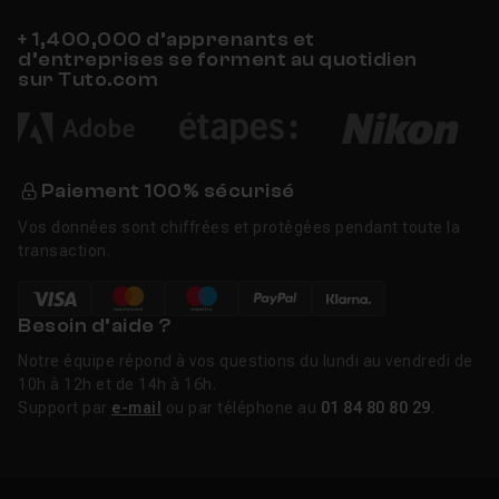
installation locale. Ces évolutions rendent la CAO plus
+ 1,400,000 d’apprenants et
accessible tout en augmentant la valeur ajoutée de la
d’entreprises se forment au quotidien
maîtrise technique fondamentale.
sur Tuto.com
Se former à la CAO : par où commencer
?
Paiement 100% sécurisé
Un débutant peut commencer par AutoCAD pour
Vos données sont chiffrées et protégées pendant toute la
acquérir les bases du dessin technique, puis se
transaction.
spécialiser selon son secteur : Revit pour l'architecture
BIM, SolidWorks pour la mécanique, Fusion 360 pour le
prototypage et la fabrication. Les cours Tuto.com sont
Besoin d’aide ?
structurés par logiciel et par niveau, du premier plan
Notre équipe répond à vos questions du lundi au vendredi de
coté jusqu'à la modélisation d'assemblages complexes.
10h à 12h et de 14h à 16h.
La
formation SketchUp 3D CPF
est l'une des formations
Support par
e-mail
ou par téléphone au
01 84 80 80 29
.
certifiantes les plus suivies pour les profils architectes
et designers. Des
tutos CAO gratuits
sont aussi
disponibles pour tester avant de s'engager.