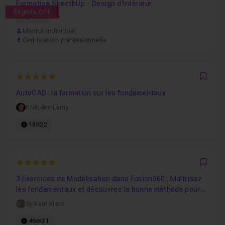
Formation SkecthUp - Design d'Intérieur
Éligible CPF
67h
Mentor individuel
Certification professionnelle
5
Favo
AutoCAD : la formation sur les fondamentaux
Frédéric Lamy
18h22
5
Favo
3 Exercices de Modélisation dans Fusion360 : Maîtrisez
les fondamentaux et découvrez la bonne méthode pour
tous modèles !
Sylvain Klein
46m31