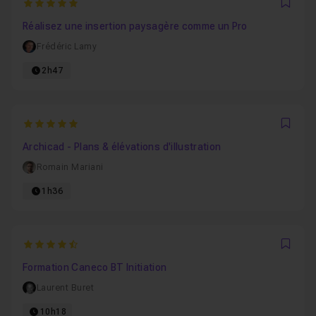
5
Favo
Réalisez une insertion paysagère comme un Pro
Frédéric Lamy
2h47
5
Favo
Archicad - Plans & élévations d'illustration
Romain Mariani
1h36
4.7826086956522
Favo
Formation Caneco BT Initiation
Laurent Buret
10h18