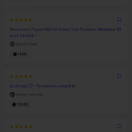
4.9
Favo
Découvrez Fusion360 et Créez Vos Premiers Modèles 3D
avec Facilité !
Sylvain Klein
1h28
5
Favo
Archicad 27 - Formation complète
Romain Mariani
12h25
5
Favo