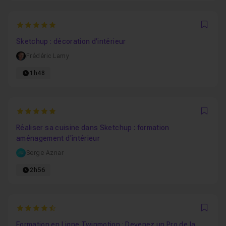
5
Favo
Sketchup : décoration d'intérieur
Frédéric Lamy
1h48
5
Favo
Réaliser sa cuisine dans Sketchup : formation
aménagement d'intérieur
Serge Aznar
2h56
4.8571428571429
Favo
Formation en Ligne Twinmotion : Devenez un Pro de la