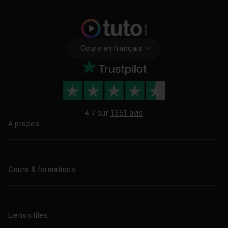
Liens utiles
Tutos CAO gratuits
Cours en français
Formation A à Z CAO
4.7 sur
1361 avis
À propos
Qui sommes-nous ?
Le blog
Cours & formations
Tous les tutos
Formations éligibles CPF
Liens utiles
Formations certifiantes