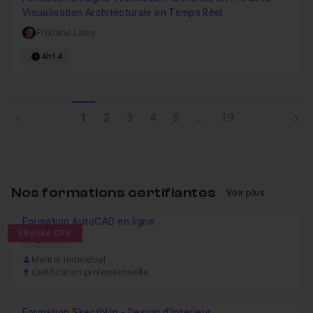
Visualisation Architecturale en Temps Réel
Frédéric Lamy
4h14
1
2
3
4
5
...
19
Nos formations certifiantes
Voir plus
Formation AutoCAD en ligne
Éligible CPF
21h
Mentor individuel
Certification professionnelle
Formation SkecthUp - Design d'Intérieur