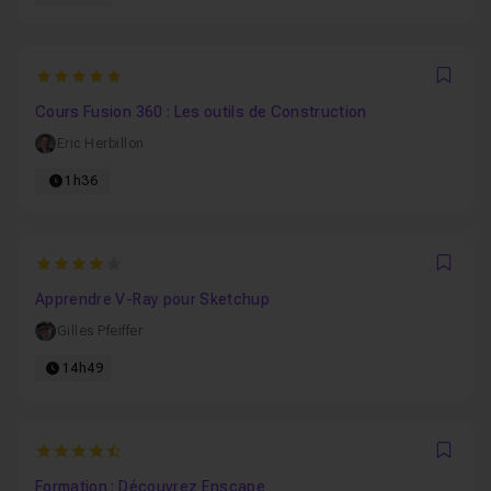
5
Favo
Cours Fusion 360 : Les outils de Construction
Eric Herbillon
1h36
4
Favo
Apprendre V-Ray pour Sketchup
Gilles Pfeiffer
14h49
4.8181818181818
Favo
Formation : Découvrez Enscape