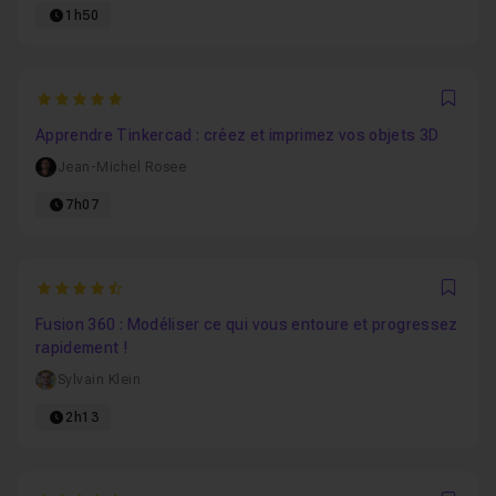
1h50
5
Favo
Apprendre Tinkercad : créez et imprimez vos objets 3D
Jean-Michel Rosee
7h07
4.3333333333333
Favo
Fusion 360 : Modéliser ce qui vous entoure et progressez
rapidement !
Sylvain Klein
2h13