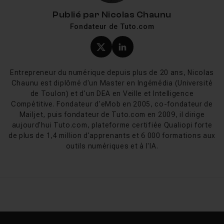
conception mécanique et le design produit grâce à sa
Publié par
Nicolas Chaunu
modélisation paramétrique.
Fusion 360
séduit par son
Fondateur de Tuto.com
approche cloud intégrant CAO, FAO et simulation dans
un même environnement, particulièrement adapté aux
Profil X (twitter) de Nicol
Profil LinkedIn de Ni
makers et aux PME.
ArchiCAD
offre une alternative BIM
appréciée pour sa fluidité de modélisation
Entrepreneur du numérique depuis plus de 20 ans, Nicolas
architecturale. Chaque logiciel dispose de sa propre
Chaunu est diplômé d'un Master en Ingémédia (Université
catégorie, accessible depuis le menu ci-dessus.
de Toulon) et d'un DEA en Veille et Intelligence
Compétitive. Fondateur d'eMob en 2005, co-fondateur de
Mailjet, puis fondateur de Tuto.com en 2009, il dirige
La CAO en 2026 : IA générative et cloud
aujourd'hui Tuto.com, plateforme certifiée Qualiopi forte
de plus de 1,4 million d'apprenants et 6 000 formations aux
La conception assistée par ordinateur évolue
outils numériques et à l'IA.
rapidement. L'intelligence artificielle s'invite dans les
workflows avec la conception générative : l'utilisateur
définit des contraintes (poids, résistance, matériau) et
le logiciel explore automatiquement des centaines de
solutions optimisées. Le cloud transforme également la
collaboration : les équipes travaillent en temps réel sur
le même modèle depuis n'importe quel poste, sans