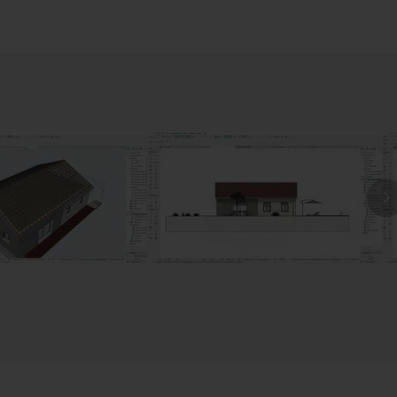
uelle
I