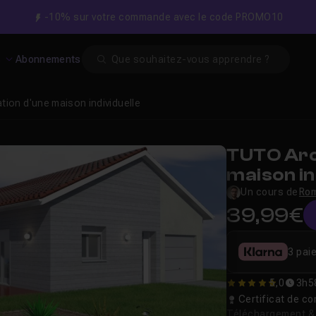
-10% sur votre commande avec le code PROMO10
Search
s
Abonnements
tion d'une maison individuelle
TUTO Arc
maison in
Un cours de
Rom
39,99€
3 pai
5,0
3h5
5
Certificat de 
Téléchargement & v