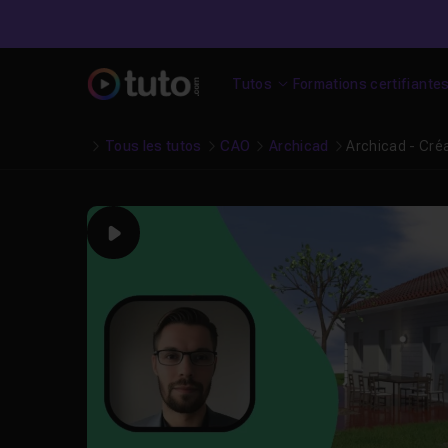
Tutos
Formations certifiante
Tous les tutos
CAO
Archicad
Archicad - Créa
Play