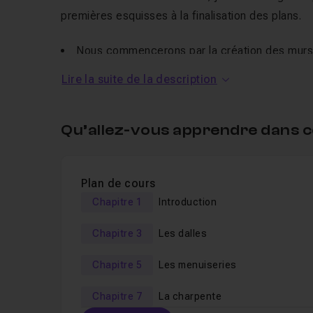
premières esquisses à la finalisation des plans.
Nous commencerons par la création des murs, 
intérieur.
Lire la suite de la description
Ensuite, nous aborderons la modélisation du te
Cette formation mettra également l'accent sur
Qu’allez-vous apprendre dans c
la gestion des détails, des matériaux et des am
Que vous soyez architecte, étudiant, ou passionn
acquérir les compétences nécessaires pour réali
Plan de cours
(version utilisée pour ce cours).
Chapitre 1
Introduction
Chapitre 3
Les dalles
Chapitre 5
Les menuiseries
Chapitre 7
La charpente