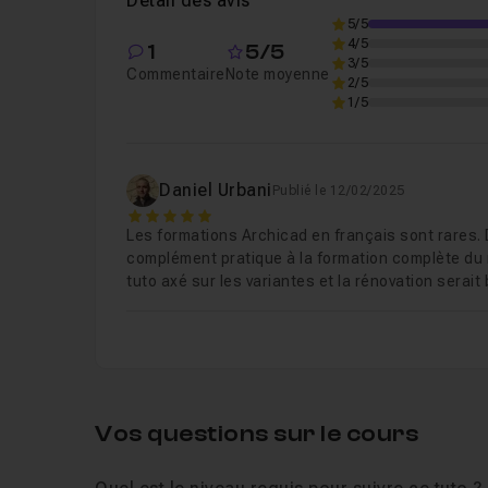
Détail des avis
Chapitre 5 : Les menuiseries
13m25
5/5
4/5
1
5/5
3/5
Commentaire
Note moyenne
2/5
Chapitre 6 : Détails intérieurs
13m21
1/5
Chapitre 7 : La charpente
14m37
Daniel Urbani
Publié le 12/02/2025
5
Les formations Archicad en français sont rares. 
Chapitre 8 : La toiture
26m34
complément pratique à la formation complète du m
tuto axé sur les variantes et la rénovation serait
Chapitre 9 : Les aménagements extérieurs
Chapitre 10 : Les cotations
15m19
Vos questions sur le cours
Chapitre 11 : Les élévations
20m50