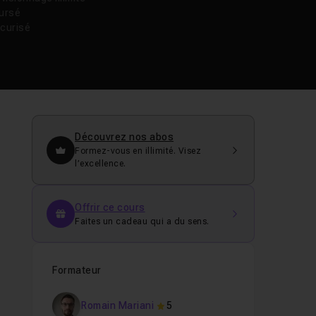
oursé
curisé
Découvrez nos abos
Formez-vous en illimité. Visez
l’excellence.
Offrir ce cours
Faites un cadeau qui a du sens.
Formateur
Romain Mariani
5