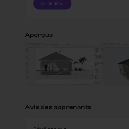
Voir le détail
Table des matières
Aperçus
Chapitre 1 : Introduction
01m07
Introduction projet de maison individ
Leçon 1
Chapitre 2 : Les murs
30m49
Chapitre 3 : Les dalles
05m52
Avis des apprenants
Chapitre 4 : Les fondations
07m27