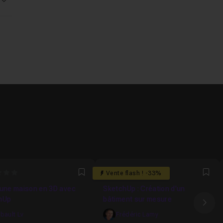
Voir la réponse
4.8
Vente flash ! -33%
Favori
Fav
 une maison en 3D avec
SketchUp : Création d'un
hUp
bâtiment sur mesure
Ima
ibault Lv
Frédéric Lamy