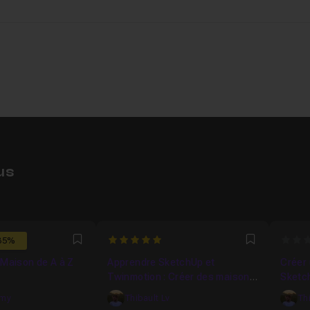
m16
us
5
0
-35%
Favori
Favori
 Maison de A à Z
Apprendre SketchUp et
Créer
Twinmotion : Créer des maisons
Sketc
ou modèle réaliste
amy
Thibault Lv
Th