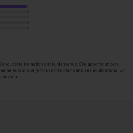
1
0
0
0
0
Donc, cette formation est la bienvenue. Elle apporte un bon
ême auteur que je trouve très clair dans ses explications. Un
 bienvenu.
25m06