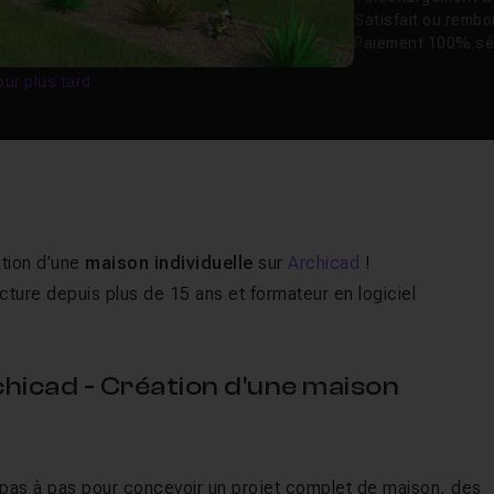
Satisfait ou remb
Paiement 100% sé
our plus tard
ation d’une
maison individuelle
sur
Archicad
!
ecture depuis plus de 15 ans et formateur en logiciel
hicad - Création d'une maison
r pas à pas pour concevoir un projet complet de maison, des