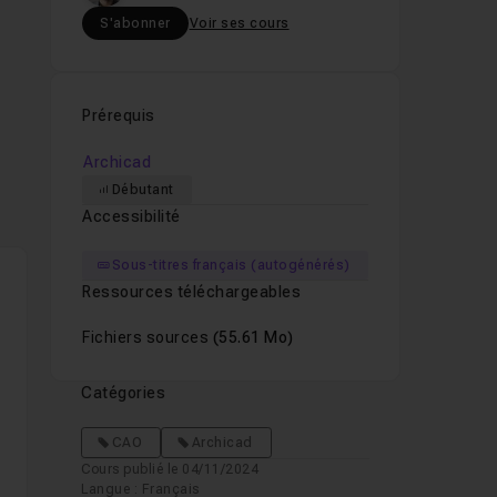
S'abonner
Voir ses cours
Prérequis
ace.
Archicad
me
Débutant
Accessibilité
 à
Sous-titres français (autogénérés)
Ressources téléchargeables
Fichiers sources
(55.61 Mo)
Catégories
CAO
Archicad
Cours publié le 04/11/2024
Langue : Français