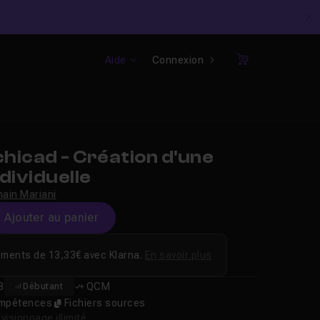
C
Aide
Connexion
Panier
hicad - Création d'une
dividuelle
ain Mariani
Ajouter au panier
ements de 13,33€ avec Klarna.
En savoir plus
8
QCM
Débutant
compétences
Fichiers sources
isionnage illimité