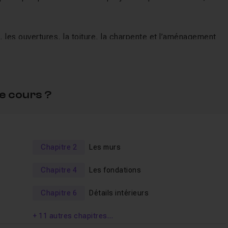
les ouvertures, la toiture, la charpente et l’aménagement
rrain, en intégrant des détails pour donner vie à chaque esp
 les aspects essentiels de la conception résidentielle, com
e cours ?
énagements extérieurs.
é d'architecture, cette formation est conçue pour vous aider
ser des projets de maisons individuelles avec
Archicad 27
Chapitre 2
Les murs
Chapitre 4
Les fondations
Chapitre 6
Détails intérieurs
+ 11 autres chapitres…