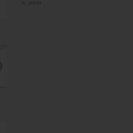
ID : 206701
mages suivantes