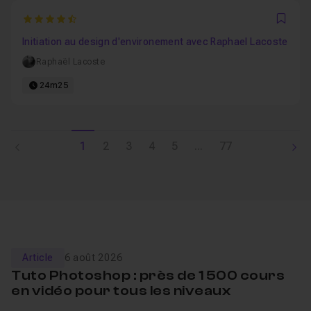
4.7368421052632
Favo
Initiation au design d'environement avec Raphael Lacoste
Raphaël Lacoste
24m25
1
2
3
4
5
...
77
Article
6 août 2026
Tuto Photoshop : près de 1 500 cours
en vidéo pour tous les niveaux