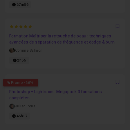
37m56
5
Favo
Formation Maîtriser la retouche de peau : techniques
avancées de séparation de fréquence et dodge & burn
Corinne Salmon
2h36
5
Promo -36%
Favo
Photoshop + Lightroom : Megapack 3 formations
complètes
Julien Pons
46h17