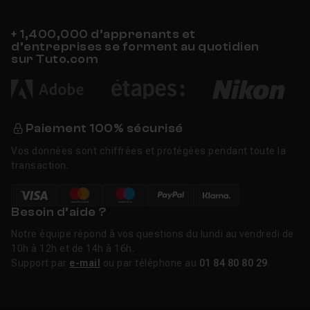
contenant le reflet extrait. Vous pouvez doser la part
de reflet à conserver pour un rendu naturel.
+ 1,400,000 d’apprenants et
Nettoyage des calques (Layer Cleanup).
Une icône
d’entreprises se forment au quotidien
sur Tuto.com
balai apparaît dans le panneau Calques. En un clic,
Photoshop supprime les calques vides et renomme
automatiquement vos calques avec des noms
descriptifs générés par IA. Un gain de temps
considérable sur les fichiers complexes.
Paiement 100% sécurisé
Harmoniser.
Cette fonction ajuste automatiquement
Vos données sont chiffrées et protégées pendant toute la
la teinte, la saturation, la luminosité et les ombres
transaction.
d'un élément collé dans une scène pour qu'il se fonde
naturellement dans son environnement. Indispensable
pour le photomontage.
Besoin d’aide ?
Détection étendue des distractions.
L'outil
Notre équipe répond à vos questions du lundi au vendredi de
Supprimer détecte désormais automatiquement fils
10h à 12h et de 14h à 16h.
électriques, personnes en arrière-plan et autres
Support par
e-mail
ou par téléphone au
01 84 80 80 29
.
éléments parasites, avec aperçu avant validation.
Nouveaux calques de réglage.
Clarté, Correction
du voile, Grain et Couleur & Vibrance rejoignent la