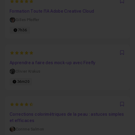
5
Favo
Formation Toute l'IA Adobe Creative Cloud
Gilles Pfeiffer
7h36
5
Favo
Apprendre a faire des mock-up avec Firefly
Olivier Krakus
36m20
4.8
Favo
Corrections colorimétriques de la peau : astuces simples
et efficaces
Corinne Salmon