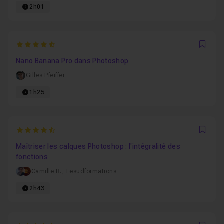
2h01
4.8571428571429
Favo
Nano Banana Pro dans Photoshop
Gilles Pfeiffer
1h25
4.859375
Favo
Maîtriser les calques Photoshop : l'intégralité des
fonctions
Camille B.
,
Lesudformations
2h43