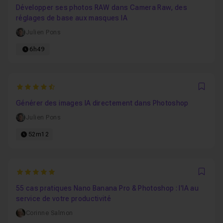
Développer ses photos RAW dans Camera Raw, des
réglages de base aux masques IA
Julien Pons
6h49
4.6
Favo
Générer des images IA directement dans Photoshop
Julien Pons
52m12
5
Favo
55 cas pratiques Nano Banana Pro & Photoshop : l'IA au
service de votre productivité
Corinne Salmon