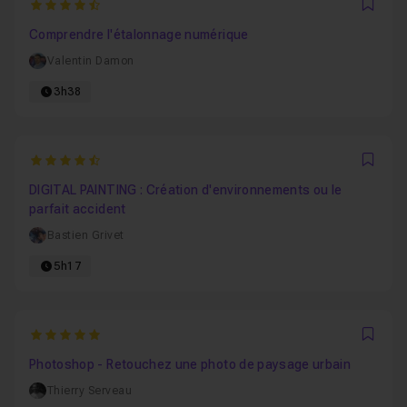
4.4615384615385
Favo
Comprendre l'étalonnage numérique
Valentin Damon
3h38
4.8775510204082
Favo
DIGITAL PAINTING : Création d'environnements ou le
parfait accident
Bastien Grivet
5h17
5
Favo
Photoshop - Retouchez une photo de paysage urbain
Thierry Serveau