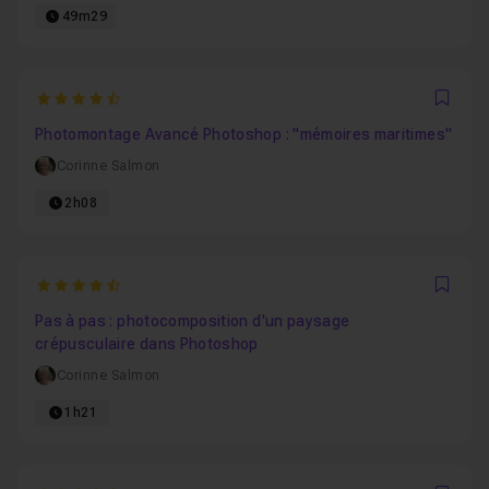
49m29
4.6666666666667
Favo
Photomontage Avancé Photoshop : "mémoires maritimes"
Corinne Salmon
2h08
4.4615384615385
Favo
Pas à pas : photocomposition d'un paysage
crépusculaire dans Photoshop
Corinne Salmon
1h21