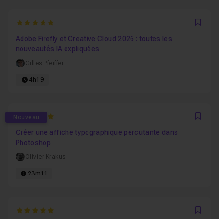
5
Favo
Adobe Firefly et Creative Cloud 2026 : toutes les
nouveautés IA expliquées
Gilles Pfeiffer
4h19
5
Nouveau
Favo
Créer une affiche typographique percutante dans
Photoshop
Olivier Krakus
23m11
5
Favo