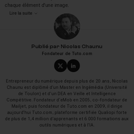
chaque élément d'une image.
Photoshop s'adresse aussi bien aux photographes
Lire la suite
professionnels qu'aux graphistes, directeurs artistiques,
community managers, e-commerçants ou créatifs en
reconversion. Disponible sur Mac, Windows, iPad et
même en version web, il s'intègre dans l'écosystème
Publié par
Nicolas Chaunu
Creative Cloud aux côtés de Lightroom (pour le
Fondateur de Tuto.com
développement RAW), Illustrator (pour le vectoriel) et
InDesign (pour la mise en page).
Profil X (twitter) de Nicol
Profil LinkedIn de Ni
Photoshop en 2025-2026 : les
Entrepreneur du numérique depuis plus de 20 ans, Nicolas
nouveautés IA à connaître
Chaunu est diplômé d'un Master en Ingémédia (Université
de Toulon) et d'un DEA en Veille et Intelligence
Photoshop 2026 (v27) marque un tournant.
Compétitive. Fondateur d'eMob en 2005, co-fondateur de
Mailjet, puis fondateur de Tuto.com en 2009, il dirige
L'intelligence artificielle
n'est plus un gadget annexe :
aujourd'hui Tuto.com, plateforme certifiée Qualiopi forte
elle s'intègre au cœur du workflow créatif. La version
de plus de 1,4 million d'apprenants et 6 000 formations aux
27.6, sortie fin avril 2026, accélère encore cette
outils numériques et à l'IA.
bascule. Voici ce qui change concrètement et pourquoi