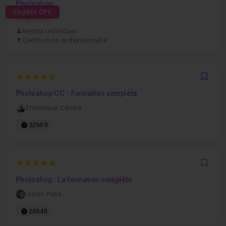
Photoshop
Éligible CPF
57h
Mentor individuel
Certification professionnelle
4.975
Favo
Photoshop CC - Formation complète
Emmanuel Correia
32h09
5
Favo
Photoshop : La formation complète
Julien Pons
26h40