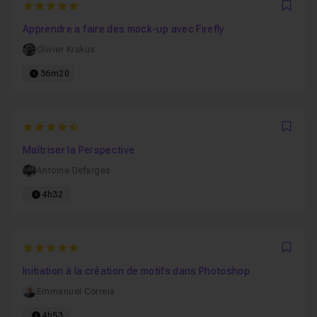
5
Favo
Apprendre a faire des mock-up avec Firefly
Olivier Krakus
36m20
4.8317757009346
Favo
Maîtriser la Perspective
Antoine Defarges
4h32
5
Favo
Initiation à la création de motifs dans Photoshop
Emmanuel Correia
4h53