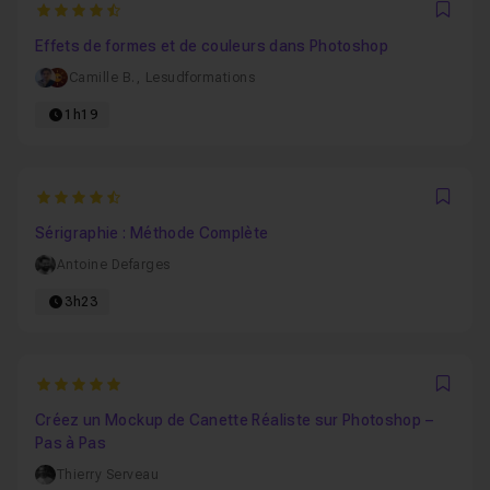
4.9230769230769
Favo
Effets de formes et de couleurs dans Photoshop
Camille B.
,
Lesudformations
1h19
4.7894736842105
Favo
Sérigraphie : Méthode Complète
Antoine Defarges
3h23
5
Favo
Créez un Mockup de Canette Réaliste sur Photoshop –
Pas à Pas
Thierry Serveau