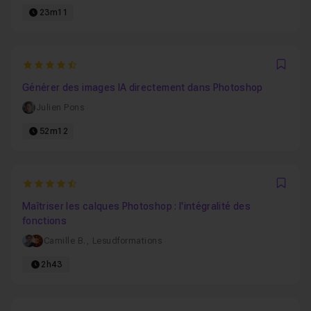
23m11
4.6
Favo
Générer des images IA directement dans Photoshop
Julien Pons
52m12
4.859375
Favo
Maîtriser les calques Photoshop : l'intégralité des
fonctions
Camille B.
,
Lesudformations
2h43