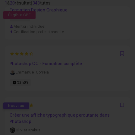
1
à
20
résultat
|
343
tutos
Formation Design Graphique
Éligible CPF
52h
Mentor individuel
Certification professionnelle
4.974358974359
Favo
Photoshop CC - Formation complète
Emmanuel Correia
32h09
5
Nouveau
Favo
Créer une affiche typographique percutante dans
Photoshop
Olivier Krakus