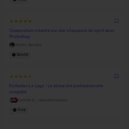
5
Favo
Composition créative sur une chaussure de sport avec
Photoshop
Thierry Serveau
38m38
4.8571428571429
Favo
Formation Le Logo - La démarche professionnelle
complète
Camille B.
,
Lesudformations
7h36