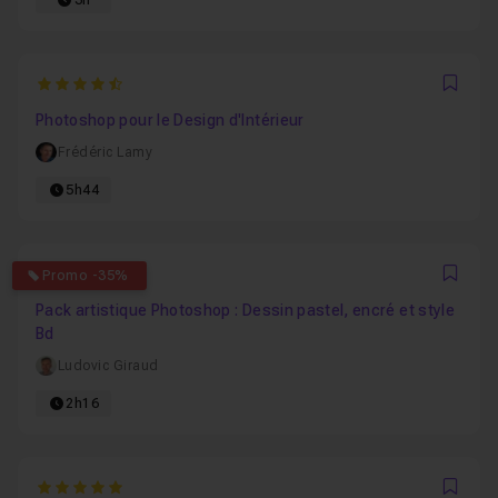
3h
4.9142857142857
Favo
Photoshop pour le Design d'Intérieur
Frédéric Lamy
5h44
5
Promo -35%
Favo
Pack artistique Photoshop : Dessin pastel, encré et style
Bd
Ludovic Giraud
2h16
5