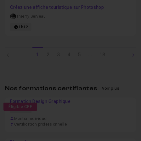
Favo
Créez une affiche touristique sur Photoshop
Thierry Serveau
1h12
1
2
3
4
5
...
18
Nos formations certifiantes
Voir plus
Formation Design Graphique
Éligible CPF
52h
Mentor individuel
Certification professionnelle