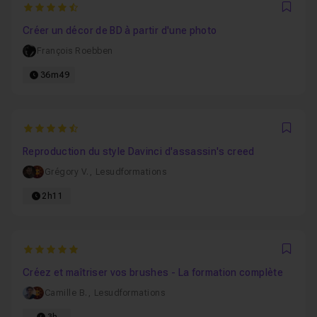
4.375
Favo
Créer un décor de BD à partir d'une photo
François Roebben
36m49
4.9444444444444
Favo
Reproduction du style Davinci d'assassin's creed
Grégory V.
,
Lesudformations
2h11
5
Favo
Créez et maîtriser vos brushes - La formation complète
Camille B.
,
Lesudformations