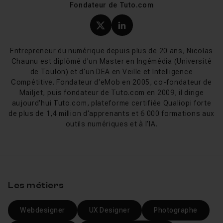
Fondateur de Tuto.com
des montages photo artistiques. Les workshops de
Grégory Villien et Thierry Serveau vous montrent des
processus créatifs complets, du concept au rendu final.
Profil X (twitter) de Nicol
Profil LinkedIn de Ni
Entrepreneur du numérique depuis plus de 20 ans, Nicolas
Pour la création vectorielle (logos, icônes) en
Chaunu est diplômé d'un Master en Ingémédia (Université
complément de Photoshop, consultez nos tutos
de Toulon) et d'un DEA en Veille et Intelligence
Illustrator
. Pour un parcours multi-logiciels couvrant
Compétitive. Fondateur d'eMob en 2005, co-fondateur de
graphisme print et web, découvrez notre
Mailjet, puis fondateur de Tuto.com en 2009, il dirige
formation Design Graphique CPF
.
aujourd'hui Tuto.com, plateforme certifiée Qualiopi forte
de plus de 1,4 million d'apprenants et 6 000 formations aux
outils numériques et à l'IA.
Les métiers
Webdesigner
UX Designer
Photographe