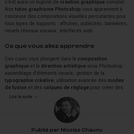
c'est aussi un logiciel de
création graphique
complet.
Nos
tutos graphisme Photoshop
vous apprennent à
concevoir des compositions visuelles percutantes pour
tous types de supports : affiches, publicités, bannières,
visuels réseaux sociaux, interfaces web.
Ce que vous allez apprendre
Ces cours vous plongent dans la
composition
graphique
et la
direction artistique
sous Photoshop :
assemblage d'éléments visuels, gestion de la
typographie créative
, utilisation avancée des
modes
de fusion
et des
calques de réglage
pour créer des
ambiances, travail sur les
textures et matières
,
Lire la suite
préparation de fichiers pour l'
impression
(CMJN,
résolution, fonds perdus, traits de coupe) et pour le
web
(optimisation du poids, formats adaptatifs). Vous
apprendrez à construire des maquettes publicitaires,
Publié par
Nicolas Chaunu
des visuels produit, des compositions conceptuelles et