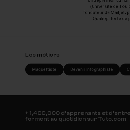
Entrepreneur du num
Parmi les formateurs 
(Université de Toul
pour leur approche pr
fondateur de Mailjet, p
tandis que Jérome Pom
Qualiopi forte de 
Romain Duclos a récem
intégrant les fonctionn
Nouveautés In
Les métiers
La version 2026 d'InDe
Layout, un système de
Maquettiste
Devenir Infographiste
C
automatiquement aux v
conversion directe de 
polices, tableaux et h
défilement et du rendu
l'accessibilité avec l
les exports EPUB.
+ 1,400,000 d’apprenants et d’entr
forment au quotidien sur Tuto.com
Historique d'In