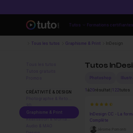
Tutos
Formations certifiante
Tous les tutos
Graphisme & Print
InDesign
Tutos InDes
Tous les tutos
Tutos gratuits
Photoshop
Illust
Promos
1
à
20
résultat
|
122
tutos
CRÉATIVITÉ & DESIGN
Photographie & Retouche
4.6153846153846
3D
Graphisme & Print
InDesign CC - La form
Réalisation & Montage vidéo
Complète
Audio & MAO
Jérome Pomonti
Dessin