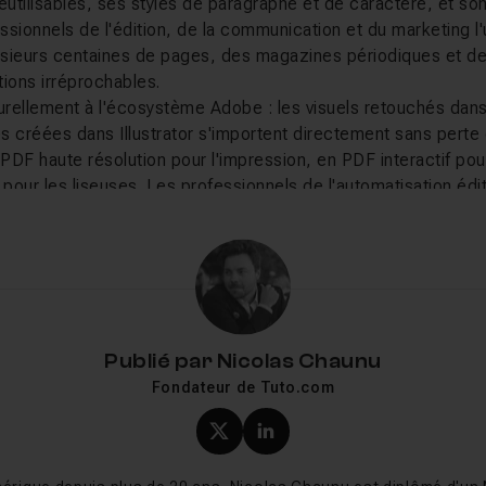
réutilisables, ses styles de paragraphe et de caractère, et 
essionnels de l'édition, de la communication et du marketing l'
sieurs centaines de pages, des magazines périodiques et de
ions irréprochables.
turellement à l'écosystème Adobe : les visuels retouchés dan
les créées dans Illustrator s'importent directement sans perte d
 PDF haute résolution pour l'impression, en PDF interactif pour
our les liseuses. Les professionnels de l'automatisation édit
tés XML et GREP pour industrialiser la production de docum
lez apprendre sur Tuto.com
 Tuto.com couvrent tous les niveaux de pratique. Les débuta
Publié par
Nicolas Chaunu
gressifs pour prendre en main l'interface, comprendre la logiq
Fondateur de Tuto.com
nts. Les cours intermédiaires approfondissent la
création d
aîtrise des
gabarits
et les techniques de
mise en page
avanc
Profil X (twitter) de Nicol
Profil LinkedIn de Ni
plorer les
scripts et automatisations
, la gestion des docume
u encore l'export en
ePub
pour la publication numérique.