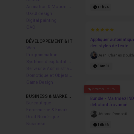
Animation & Motion design
11h24
UX/UI design
Digital painting
CAO
5
Appliquer automatiq
DÉVELOPPEMENT & IT
des styles de texte
Web
Programmation
Jean-Charles Douk
Système d'exploitation
08m01
Serveur & Administration Systèmes
Domotique et Objets Connectés
Game Design
5
Promo -21%
BUSINESS & MARKETING
Bundle - Maîtrisez IN
Bureautique
débutant à avancé
Ecommerce & Emarketing
Jérome Pomonti
Droit Numérique
Business
16h46