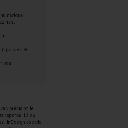
t numérique
gazines,
ent
nt polices et
er vos
avec précision le
et repères. Là où
es, InDesign excelle