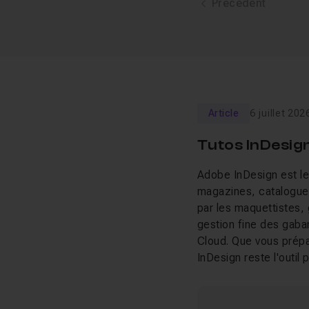
Précédent
Article
6 juillet 202
Tutos InDesign
Adobe InDesign est le
magazines, catalogues
par les maquettistes, 
gestion fine des gabar
Cloud. Que vous prépa
InDesign reste l'outil