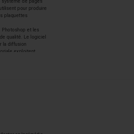
son système de pages
utilisent pour produire
s plaquettes
s Photoshop et les
e qualité. Le logiciel
 la diffusion
oriale exploitent
ents à données
nts trouveront des
ue des blocs et créer
e maquettes
ées. Les profils
as Chaunu
colas Chaunu
nts longs avec