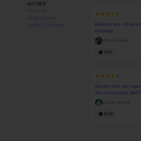
AUTRES
No Code
4.3846153846154
IA Générative
Réaliser vos roll-ups 
Outils E-Learning
Indesign
Olivier Krakus
1h21
4
Gestion des ouvrages
des recherches GREP
Indesign CC
Laurent Briere
3h49