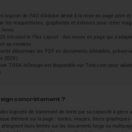
le logiciel de PAO d'Adobe dédié à la mise en page print e
é par les maquettistes, graphistes et éditeurs pour créer ma
 livres
26 introduit le Flex Layout : des mises en page qui s'adapt
nt au contenu
vertit désormais les PDF en documents éditables, préserva
rs 2026)
tion TOSA InDesign est disponible sur Tuto.com pour valid
s
Design concrètement ?
des logiciels de traitement de texte par sa capacité à gérer 
que élément sur la page : textes, images, blocs graphiques 
tteignent leurs limites sur les documents longs ou multipag