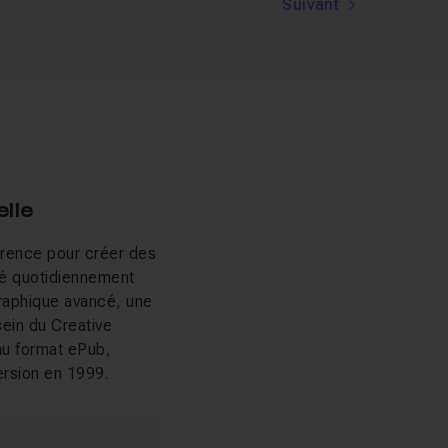
Suivant
elle
érence pour créer des
isé quotidiennement
ographique avancé, une
sein du Creative
au format ePub,
version en 1999.