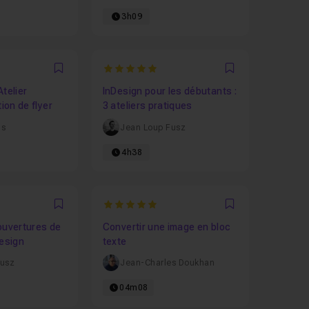
3h09
5
Favori
Favori
telier
InDesign pour les débutants :
tion de flyer
3 ateliers pratiques
us
Jean Loup Fusz
4h38
5
Favori
Favori
ouvertures de
Convertir une image en bloc
Design
texte
Fusz
Jean-Charles Doukhan
04m08