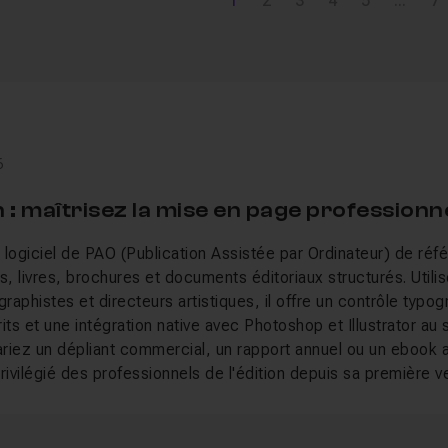
1
2
3
4
5
...
7
6
 : maîtrisez la mise en page professionn
 logiciel de PAO (Publication Assistée par Ordinateur) de réf
, livres, brochures et documents éditoriaux structurés. Util
graphistes et directeurs artistiques, il offre un contrôle typ
its et une intégration native avec Photoshop et Illustrator au 
riez un dépliant commercial, un rapport annuel ou un ebook 
 privilégié des professionnels de l'édition depuis sa première 