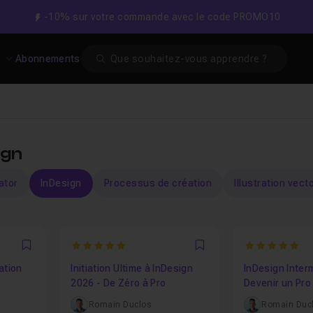
-10% sur votre commande avec le code PROMO10
Search
s
Abonnements
ign
rator
InDesign
Processus de création
Illustration vecto
5
5
Favori
Favori
ation
Initiation Ultime à InDesign
InDesign Interm
2026 - De Zéro à Pro
Devenir un Pro
page
Romain Duclos
Romain Duc