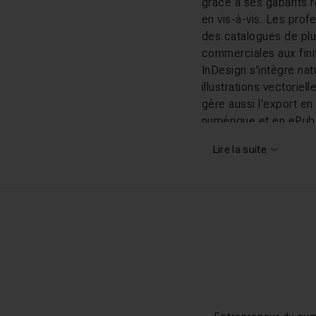
grâce à ses gabarits 
en vis-à-vis. Les prof
des catalogues de plu
commerciales aux finit
InDesign s'intègre na
illustrations vectoriel
gère aussi l'export en
numérique et en ePub p
également ses capaci
Lire la suite
variables.
Ce que vous al
Les tutos InDesign de
cours d'initiation pro
leurs premiers docume
professionnelles, la m
confirmés peuvent ex
tables des matières
o