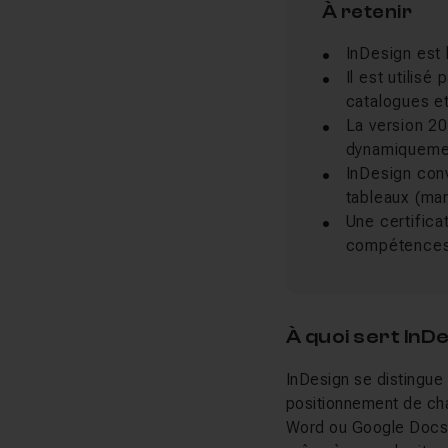
À retenir
InDesign est 
Il est utilis
catalogues et
La version 20
dynamiqueme
InDesign con
tableaux (ma
Une certifica
compétence
À quoi sert In
InDesign se distingue 
positionnement de cha
Word ou Google Docs a