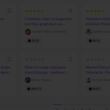
4.8888888888889
4.833333333
Favori
Favori
sur
Comment créer un magazine
Formation InDe
portfolio graphique sur
initiation Pho
InDesign comme un pro !
débutants
Damien Gallez (damné)
Sophie Lao
2h33
3h10
0
0
Favori
Favori
 longs,
Mises en page atypiques
MasterClass p
 dans
dans InDesign : maîtriser
Débutants : P
l'habillage de texte
Illustrator, Ind
Olivier Krakus
Romain Duc
48m12
8h53