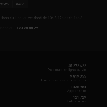
domination de
publication
s le Creative Cloud à
tions du lundi au vendredi de 10h à 12h et de 14h à
'édition. Aujourd'hui,
 sa position dominante
phone au
01 84 80 80 29
.
sation et sa
45 272 622
Voir la réponse
De cours en ligne suivis
9 819 355
Euros reversés aux auteurs
Voir la réponse
1 435 984
Apprenants
121 729
Voir la réponse
Tutos vidéo