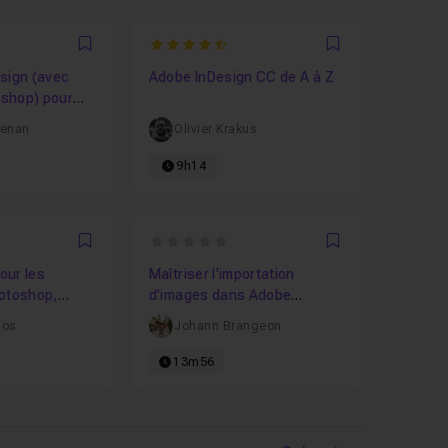
3333
4.3666666666667
Favori
Favori
sign (avec
Adobe InDesign CC de A à Z
toshop) pour
uenan
Olivier Krakus
9h14
0
Favori
Favori
our les
Maîtriser l'importation
hotoshop,
d'images dans Adobe
esign
InDesign
los
Johann Brangeon
13m56