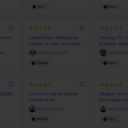
7h17
8h22
5
5
Favori
Favori
uement
Adobe Color - Maîtriser la
InDesign CC - A
couleur et créer vos propres
pratique : créa
palettes pro
han
Johann Brangeon
Olivier Krak
22m44
1h18
4.8125
5
Favori
Favori
DESIGN,
Créer son outil de suivi de
Réaliser ses c
chemin de fer
livres dans In
Jean Loup Fusz
Jean Loup 
58m39
1h12