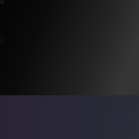
és
.
5
4.967