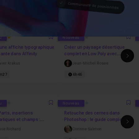
0
u
Nouveau
Favori
Fav
une affiche typographique
Créer un paysage désertique
ante dans Affinity
complet en Low Poly avec
Ima
Blender
ivier Krakus
Jean-Michel Rosee
m27
6h46
0
u
Nouveau
Favori
Fav
arts, insertions
Retouche des cernes dans
atiques et champs :
Photoshop : le guide complet
Ima
atisez vos documents
pour un regard naturel
lvie Richard
Corinne Salmon