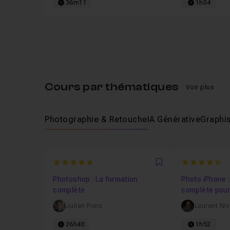
36m11
1h04
Cours par thématiques
Voir plus
Photographie & Retouche
IA Générative
Graphis
5
4.5
Favori
Photoshop : La formation
Photo iPhone 
complète
complète pour
dignes d'un p
Julien Pons
Laurent Ni
26h40
1h52