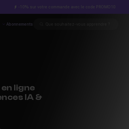
-10% sur votre commande avec le code PROMO10
Search
s
Abonnements
en ligne
nces IA &