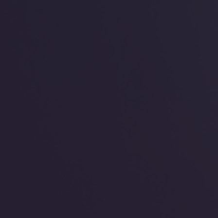
Favori
Formation complète Claude AI :
Lumix GH6 - L
Artéfacts, Code, Data, MCP &
video
Design
Clément Lv
Bernard Be
4h53
6h14
5
4.657894736
Favori
Formation La Bible Blender : les
Lightroom Clas
Geometry Nodes
complète
Lionel Vicidomini
Julien Pon
17h26
11h37