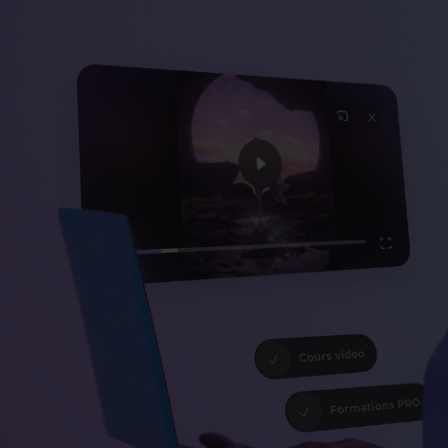
Favori
Favori
e monstre en mode
Excel : formules de calcul et
Illust
fonctions intégrées
Blende
Atelie
rtrand
Sylvie Richard
Th
6h36
1h
8421
4.6666666666667
4.5
Favori
Favori
sic : La formation
Claude d'Anthropic : Maîtrisez
Tuto p
l'IA Générative Professionnelle
photo
énigm
s
Marie-Laure Bonnaud
Co
5h39
1h