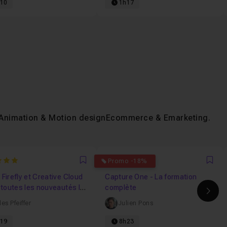
10
1h17
Animation & Motion design
Ecommerce & Emarketing
...
4.4444444444444
Promo -18%
Favori
Fav
Firefly et Creative Cloud
Capture One - La formation
 toutes les nouveautés IA
complète
Ima
quées
les Pfeiffer
Julien Pons
19
8h23