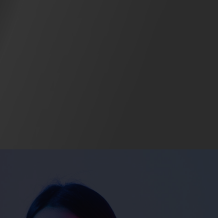
7419354839
4.8762886597938