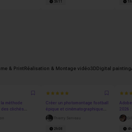
3h11
1h
me & Print
Réalisation & Montage vidéo
3D
Digital painting
5
5
Favori
Favori
: la méthode
Créer un photomontage football
Adobe 
 des clichés
épique et cinématographique
2026 :
hotographe
sur Photoshop
expli
von
Thierry Serveau
Gil
2h08
4h