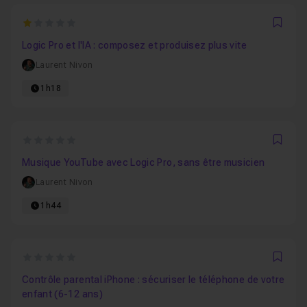
1
Favo
Logic Pro et l'IA : composez et produisez plus vite
Laurent Nivon
1h18
0
Favo
Musique YouTube avec Logic Pro, sans être musicien
Laurent Nivon
1h44
0
Favo
Contrôle parental iPhone : sécuriser le téléphone de votre
enfant (6-12 ans)