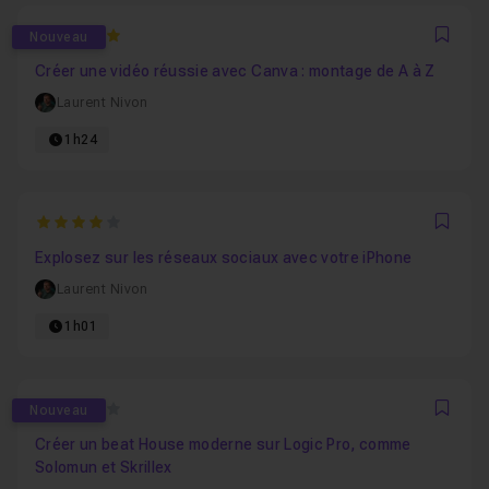
5
Nouveau
Favo
Créer une vidéo réussie avec Canva : montage de A à Z
Laurent Nivon
1h24
4
Favo
Explosez sur les réseaux sociaux avec votre iPhone
Laurent Nivon
1h01
0
Nouveau
Favo
Créer un beat House moderne sur Logic Pro, comme
Solomun et Skrillex