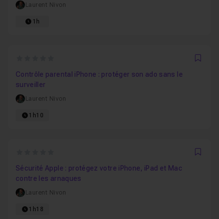
Laurent Nivon
1h
0
Favo
Contrôle parental iPhone : protéger son ado sans le
surveiller
Laurent Nivon
1h10
0
Favo
Sécurité Apple : protégez votre iPhone, iPad et Mac
contre les arnaques
Laurent Nivon
1h18