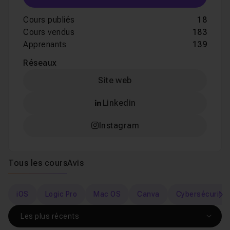
Cours publiés
18
Cours vendus
183
Apprenants
139
Réseaux
Site web
Linkedin
Instagram
Tous les cours
Avis
iOS
Logic Pro
Mac OS
Canva
Cybersécurité
s