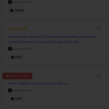
Laurent Nivon
24m48
5
Favo
iPhone sans stress : la formation complète pour utiliser
votre iPhone en toute sérénité après 60 ans
Laurent Nivon
3h02
4.6666666666667
Promo -29%
Favo
Filmer comme un pro avec son iPhone
Laurent Nivon
1h38