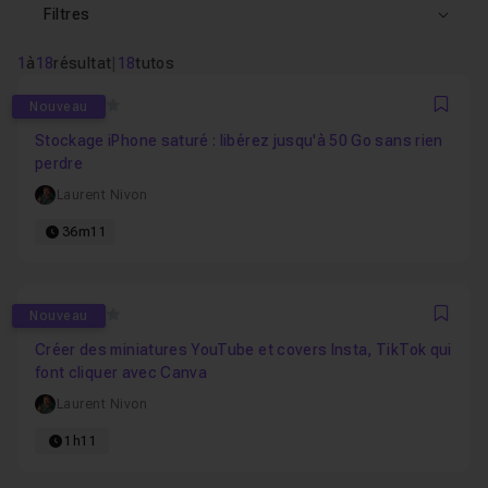
Filtres
1
à
18
résultat
|
18
tutos
0
Nouveau
Favo
Stockage iPhone saturé : libérez jusqu'à 50 Go sans rien
perdre
Laurent Nivon
36m11
0
Nouveau
Favo
Créer des miniatures YouTube et covers Insta, TikTok qui
font cliquer avec Canva
Laurent Nivon
1h11