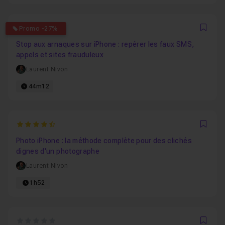
5
Promo -27%
Favo
Stop aux arnaques sur iPhone : repérer les faux SMS,
appels et sites frauduleux
Laurent Nivon
44m12
4.5
Favo
Photo iPhone : la méthode complète pour des clichés
dignes d'un photographe
Laurent Nivon
1h52
0