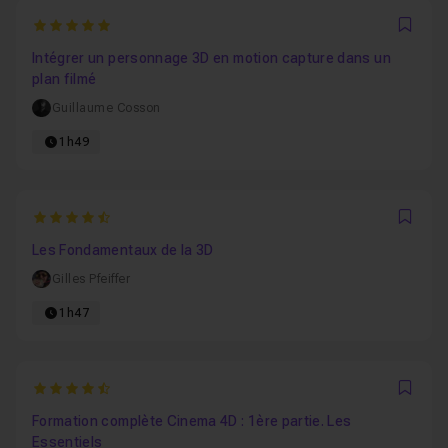
5
Favo
Intégrer un personnage 3D en motion capture dans un
plan filmé
Guillaume Cosson
1h49
4.9705882352941
Favo
Les Fondamentaux de la 3D
Gilles Pfeiffer
1h47
4.9090909090909
Favo
Formation complète Cinema 4D : 1ère partie. Les
Essentiels