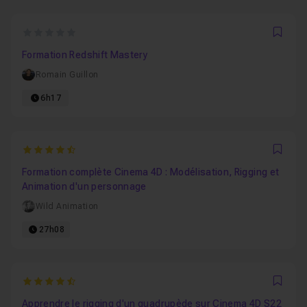
0
Favo
Formation Redshift Mastery
Romain Guillon
6h17
4.4
Favo
Formation complète Cinema 4D : Modélisation, Rigging et
Animation d'un personnage
Wild Animation
27h08
4.8888888888889
Favo
Apprendre le rigging d'un quadrupède sur Cinema 4D S22