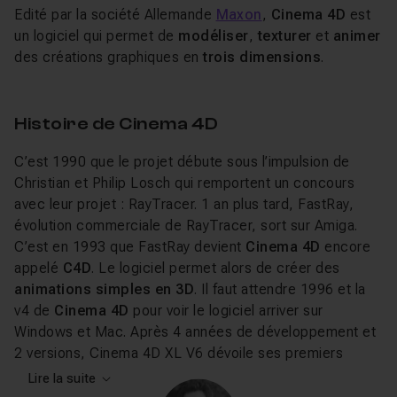
Edité par la société Allemande
Maxon
,
Cinema 4D
est
un logiciel qui permet de
modéliser
,
texturer
et
animer
des créations graphiques en
trois dimensions
.
Histoire de Cinema 4D
C’est 1990 que le projet débute sous l’impulsion de
Christian et Philip Losch qui remportent un concours
avec leur projet : RayTracer. 1 an plus tard, FastRay,
évolution commerciale de RayTracer, sort sur Amiga.
C’est en 1993 que FastRay devient
Cinema 4D
encore
appelé
C4D
. Le logiciel permet alors de créer des
animations simples en 3D
. Il faut attendre 1996 et la
v4 de
Cinema 4D
pour voir le logiciel arriver sur
Windows et Mac. Après 4 années de développement et
2 versions, Cinema 4D XL V6 dévoile ses premiers
plugins majeurs comme BodyPaint 3D. Grâce à un suivi
Lire la suite
très proche des attentes de l’industrie, Cinema 4D est