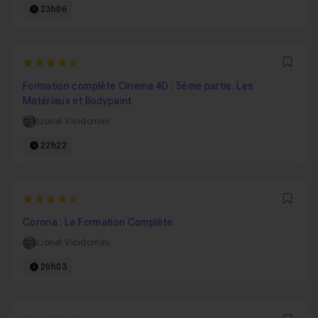
23h06
4.9090909090909
Favo
Formation complète Cinema 4D : 5ème partie. Les
Matériaux et Bodypaint
Lionel Vicidomini
22h22
4.9090909090909
Favo
Corona : La Formation Complète
Lionel Vicidomini
20h03