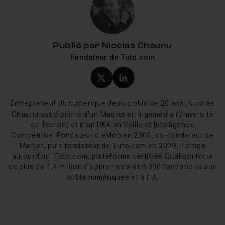
devenu un soft de référence en matière de travail en
trois dimensions, notamment dans le milieu du
Motion Design
. Ce succès aura sans doute du poids
Publié par
Nicolas Chaunu
dans la décision d'Adobe qui commercialise à partir de
Fondateur de Tuto.com
2014
une version Lite de Cinema 4D
avec After
Effects, et crée un pont entre les deux logiciels nommé
Profil X (twitter) de Nicol
Profil LinkedIn de Ni
Cineware
.
Entrepreneur du numérique depuis plus de 20 ans, Nicolas
Chaunu est diplômé d'un Master en Ingémédia (Université
Description de Cinema 4D
de Toulon) et d'un DEA en Veille et Intelligence
Compétitive. Fondateur d'eMob en 2005, co-fondateur de
Cinema 4D
est un logiciel entièrement dédié à l’univers
Mailjet, puis fondateur de Tuto.com en 2009, il dirige
de la
3D
. Il permet de modéliser des formes, des plus
aujourd'hui Tuto.com, plateforme certifiée Qualiopi forte
simples au plus complexes, de leur appliquer une
de plus de 1,4 million d'apprenants et 6 000 formations aux
outils numériques et à l'IA.
texture et de les animer. Un des particularités de Cinema
4D réside dans sa capacité à être associé à des plugins
et modules externes. Ces derniers, gratuits ou payants,
permettent d’ajouter simplement des fonctions plus ou