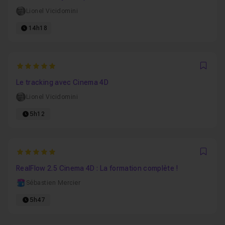
Lionel Vicidomini
14h18
5
Favo
Le tracking avec Cinema 4D
Lionel Vicidomini
5h12
5
Favo
RealFlow 2.5 Cinema 4D : La formation complète !
Sébastien Mercier
5h47