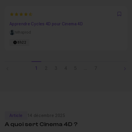
4.2
Favo
Apprendre Cycles 4D pour Cinema 4D
Mhsprod
8h22
1
2
3
4
5
...
7
Article
14 décembre 2025
A quoi sert Cinema 4D ?