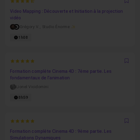
4.6538461538462
Favo
Video Mapping : Découverte et Initiation à la projection
vidéo
Grégory V.
,
Studio Énorme ✨
1h08
5
Favo
Formation complète Cinema 4D : 7ème partie. Les
fondamentaux de l'animation
Lionel Vicidomini
8h59
5
Favo
Formation complète Cinema 4D : 9ème partie. Les
Simulations Dynamiques