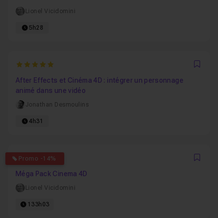
Lionel Vicidomini
5h28
5
Favo
After Effects et Cinéma 4D : intégrer un personnage
animé dans une vidéo
Jonathan Desmoulins
4h31
4.8260869565217
Promo -14%
Favo
Méga Pack Cinema 4D
Lionel Vicidomini
133h03