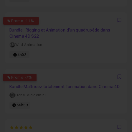
5
Promo -11%
Favo
Bundle : Rigging et Animation d'un quadrupède dans
Cinema 4D S22
Wild Animation
4h02
5
Promo -7%
Favo
Bundle Maîtrisez totalement l'animation dans Cinema 4D
Lionel Vicidomini
56h59
5
Favo