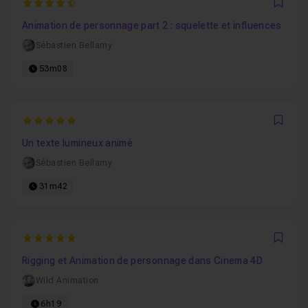
4.4
Favo
Animation de personnage part 2 : squelette et influences
Sébastien Bellamy
53m08
5
Favo
Un texte lumineux animé
Sébastien Bellamy
31m42
5
Favo
Rigging et Animation de personnage dans Cinema 4D
Wild Animation
6h19