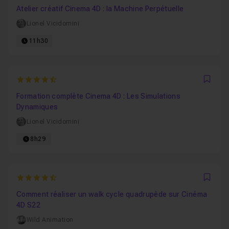
Atelier créatif Cinema 4D : la Machine Perpétuelle
Lionel Vicidomini
11h30
4.8
Favo
Formation complète Cinema 4D : Les Simulations
Dynamiques
Lionel Vicidomini
8h29
4.4
Favo
Comment réaliser un walk cycle quadrupède sur Cinéma
4D S22
Wild Animation