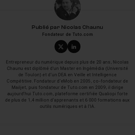
monde de la 3D
(il a entre autre servi à la création des
Chroniques de Narnia réalisées par Disney) que des
amateurs
. Bien sûr, il est toutefois indispensable de
connaitre et de maitriser les bases de l’animation et de
Publié par
Nicolas Chaunu
la modélisation 3D avant de se lancer.
Fondateur de Tuto.com
Les avantages de ce logiciel incontournable ne
manquent pas : fonctionnalités variées, outils avancés et
Profil X (twitter) de Nicol
Profil LinkedIn de Ni
intuitifs, réalisation propre, efficace et rapide. Cinema
4D est en outre particulièrement apprécié pour sa
Entrepreneur du numérique depuis plus de 20 ans, Nicolas
facilité d’utilisation
.
Chaunu est diplômé d'un Master en Ingémédia (Université
de Toulon) et d'un DEA en Veille et Intelligence
Compétitive. Fondateur d'eMob en 2005, co-fondateur de
Mailjet, puis fondateur de Tuto.com en 2009, il dirige
L’animation avec Cinema 4D
aujourd'hui Tuto.com, plateforme certifiée Qualiopi forte
de plus de 1,4 million d'apprenants et 6 000 formations aux
Lorsque l’on souhaite se perfectionner et obtenir des
outils numériques et à l'IA.
animations graphiques et artistiques de grande
qualité
, Cinema 4D s’avère vite indispensable. Il permet
de donner vie à votre imagination, sans limite ni
restriction. Quels que soient vos besoins ou vos