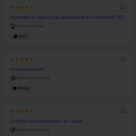
4.8888888888889
Favo
Apprendre le rigging d'un quadrupède sur Cinema 4D S22
Wild Animation
3h02
5
Favo
Animer un puzzle
Sébastien Bellamy
59m54
4.4
Favo
Contrôler les expressions du visage
Sébastien Bellamy