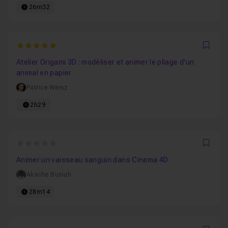
26m32
5
Favo
Atelier Origami 3D : modéliser et animer le pliage d'un
animal en papier
Patrice Weisz
2h29
0
Favo
Animer un vaisseau sanguin dans Cinema 4D
Akache Busiah
28m14