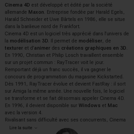
Cinema 4D
est développé et édité par la société
allemande
Maxon
. Entreprise fondée par Harald Egels,
Harald Schneider et Uwe Bârtels en 1986, elle se situe
dans la banlieue nord de Frankfort.
Cinema 4D est un logiciel très apprécié dans l’univers de
la
modélisation 3D
. Il permet de
modéliser
, de
texturer
et d’
animer
des
créations graphiques en 3D
.
En 1990, Christian et Philip Losch travaillent ensemble
sur un projet commun : RayTracer voit le jour.
Remportant déjà un franc succès, il va gagner le
concours de programmation du magasine Kickstarted.
Dès 1991, RayTracer évolue et devient FastRay : il sort
sur Amiga la même année. Une nouvelle fois, le logiciel
se transforme et se fait désormais appeler Cinema 4D.
En 1996, il devient disponible sur
Windows
et
Mac
avec la version 4.
Rivalisant sans difficulté avec ses concurrents, Cinema
4D est utilisé aussi bien par les
professionnels du
Lire la suite