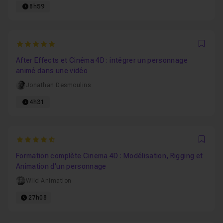
8h59
5
Favo
After Effects et Cinéma 4D : intégrer un personnage
animé dans une vidéo
Jonathan Desmoulins
4h31
4.4
Favo
Formation complète Cinema 4D : Modélisation, Rigging et
Animation d'un personnage
Wild Animation
27h08