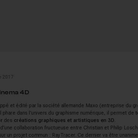
e 2017
Cinema 4D
pé et édité par la société allemande Maxo (entreprise du g
 phare dans l’univers du graphisme numérique, il permet de
t
r
des
créations graphiques et artistiques en 3D
.
 d’une collaboration fructueuse entre Christian et Philip Losch
t sur un projet commun : RayTracer. Ce dernier va être unani