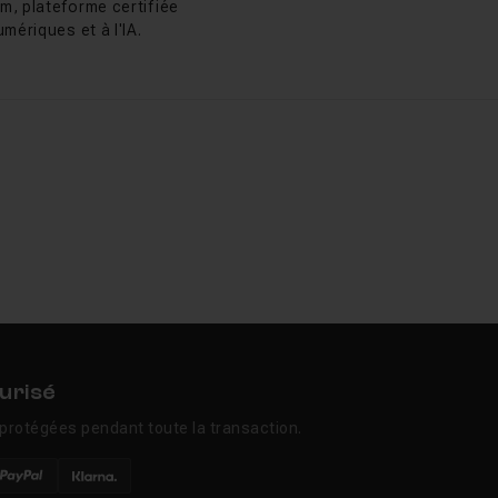
m, plateforme certifiée
mériques et à l'IA.
. Il s’agit d’un outil qui
u logiciel. Pour ce
le à la plus complexe,
sant plutôt un système
ui accueillera les
t « X-Pool ». Vous y
ivante : Généralités
Polygone, Résultat ou
és.
urisé
protégées pendant toute la transaction.
iques et artistiques 3D
 pour compléter vos