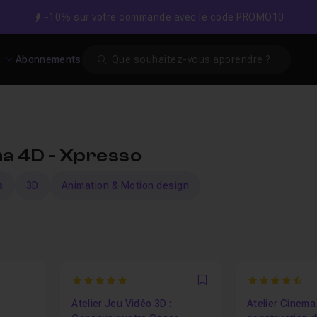
-10% sur votre commande avec le code PROMO10
Search
s
Abonnements
a 4D - Xpresso
s
3D
Animation & Motion design
5
4.823529411
Favori
Atelier Jeu Vidéo 3D :
Atelier Cinema 