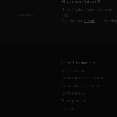
Besoin d’aide ?
sujet, découvrez les nombreux tutoriels vidéo proposés sur 
Notre équipe répond à vos ques
mations Cinema 4D
et des
tuto Cinema 4D gratuits
pour vou
16h.
centime.
Support par
e-mail
ou par télé
ateurs Cinema 4D
expérimentés, ces tutoriels vous livreront
rentes astuces et les techniques indispensables pour exploite
ion proposées par Cinema 4D.
ratuits
Cours & formations
Tous les tutos
Formations éligibles CPF
Formations certifiantes
Formations IA
Tutos gratuits
Promos