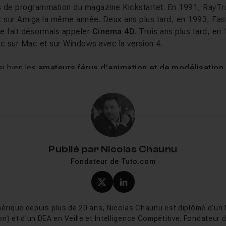
s de programmation du magazine Kickstartet. En 1991, RayTr
ort sur Amiga la même année. Deux ans plus tard, en 1993, Fa
se fait désormais appeler
Cinema 4D
. Trois ans plus tard, en 
ic sur Mac et sur Windows avec la version 4.
i bien les
amateurs férus d’animation et de modélisation
univers du graphisme et de la création en 3D
. Il a par aille
x projets à succès international. Il compte entre autre à son 
anterne verte », « Spider-Man 3 », « Le Noël d’Arthur », « Mo
 Inception » (Christopher Nolan) ou encore « Men in Black 3 »
ier bien sûr « Les Chroniques de Narnia » réalisées par Disn
ans le milieu de l’animation 3D, Cinema 4D propose de nomb
Publié par
Nicolas Chaunu
 sa popularité :
qualité de rendu impeccable
;
fonctionnal
Fondateur de Tuto.com
tif
,
accessible
et
facile à utiliser
pour les initiés maitrisant 
s ;
outils
avancés
.
Profil X (twitter) de Nicol
Profil LinkedIn de Ni
’univers de la 3D, il permet de donner vie à des projets grap
la puissance et au potentiel du logiciel, l’imagination n’a plus
érique depuis plus de 20 ans, Nicolas Chaunu est diplômé d'un
ations sont réalistes, cohérentes et efficaces
.
on) et d'un DEA en Veille et Intelligence Compétitive. Fondateur