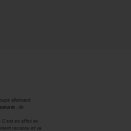
roupe allemand
exturer
, de
. C’est en effet en
mement reconnu et va