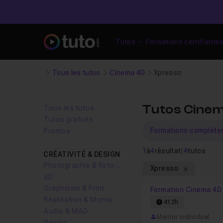
Tutos
Formations certifiante
Tous les tutos
Cinema 4D
Xpresso
Tutos Cinem
Tous les tutos
Tutos gratuits
Formations complète
Promos
1
à
4
résultat
|
4
tutos
CRÉATIVITÉ & DESIGN
Photographie & Retouche
Xpresso
3D
Graphisme & Print
Formation Cinema 4D
Réalisation & Montage vidéo
412h
Audio & MAO
Mentor individuel
Dessin