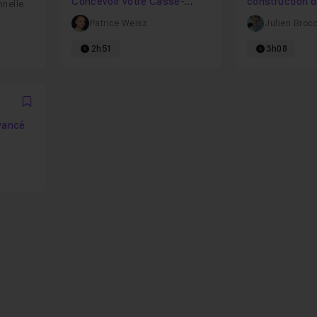
Concevoir votre Casse-
construction d
nnelle
Briques
l'aide des don
Patrice Weisz
Julien Broc
utilisateurs
2h51
3h08
Favori
avancé