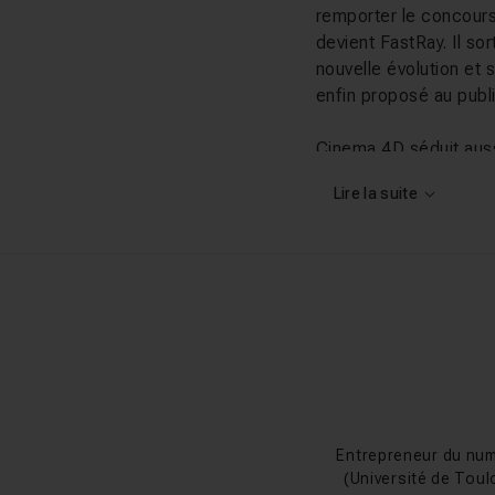
remporter le concour
devient FastRay. Il s
nouvelle évolution et 
enfin proposé au publ
Cinema 4D séduit auss
professionnels de l’
Lire la suite
réalisation de nombreu
(Andy Lefton), « La l
Rois de la Glisse », «
Imageworks) sans oubl
S’imposant sans mal d
pleinement participé à
variées
; logiciel
intui
techniques principale
Référence phare dans l
exceptionnels. Grâce à 
Entrepreneur du num
visuellement,
les cré
(Université de Toul