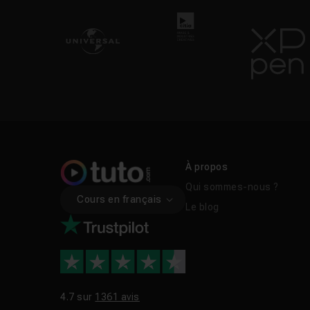
connaissances sur le 
tuto Cinema 4D
,
for
dépenser le moindre 
Réalisés par des
form
pédagogique les diffé
possibilités d’exécut
Liens utiles
Tutos Cinema 4D g
À propos
Qui sommes-nous ?
Cours en français
Le blog
4.7 sur
1361 avis