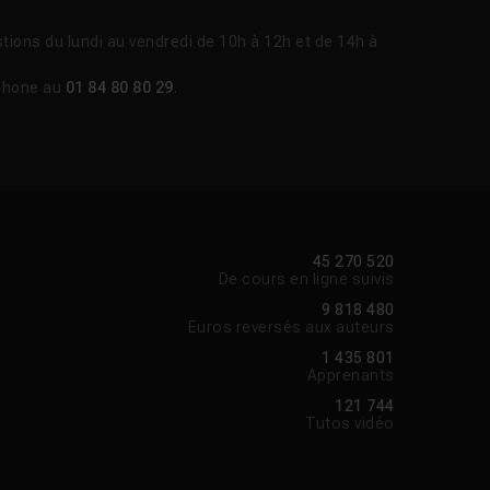
Tuto.com :
tions du lundi au vendredi de 10h à 12h et de 14h à
s former sans
phone au
01 84 80 80 29
.
 de manière claire et
r toutes les
45 270 520
De cours en ligne suivis
9 818 480
Euros reversés aux auteurs
1 435 801
Apprenants
121 744
Tutos vidéo