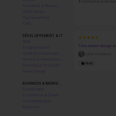
Certification professio
Animation & Motion design
UX/UI design
Digital painting
CAO
DÉVELOPPEMENT & IT
4.9375
Web
Titre motion design 
Programmation
Système d'exploitation
Lionel Vicidomini
Serveur & Administration Systèmes
5h43
Domotique et Objets Connectés
Game Design
BUSINESS & MARKETING
Bureautique
Ecommerce & Emarketing
Droit Numérique
Business