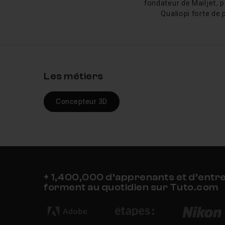
fondateur de Mailjet, p
Xpresso dans 
Qualiopi forte de 
Xpresso
compte parm
se qui va simplement 
faire, il va permettr
sans pour autant avoi
Les métiers
de nœuds.
La fenêtre d’Xpresso 
Concepteur 3D
nœuds. A gauche de l’
trouverez tous les dif
(Bruit, Collision, Te
encore Temps), Adapta
+ 1,400,000 d’apprenants et d’entr
Tuto et form
forment au quotidien sur Tuto.com
La maîtrise de l’outil
d’une qualité irréproc