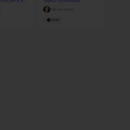
'une pièce à
Objets Dynamiques
nées
q
Patrice Weisz
1h31