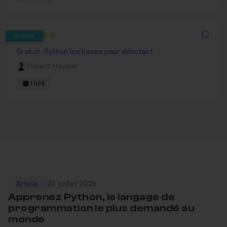
4.6415094339623
Gratuit
Favo
Gratuit : Python les bases pour débutant
Thibault Houdon
1h08
Article
20 juillet 2026
Apprenez Python, le langage de
programmation le plus demandé au
monde