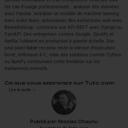
les cas d'usage professionnels : analyser des données
avec Pandas, entraîner un modèle de machine learning
avec scikit-learn, automatiser des extractions web avec
BeautifulSoup, construire une API REST avec Django ou
FastAPI. Des entreprises comme Google, Spotify et
Netflix l'utilisent en production à grande échelle. Son
seul point faible reconnu reste la vitesse d'exécution
brute, inférieure à C, mais des solutions comme Cython
ou NumPy contournent cette limitation sur les
traitements intensifs.
Ce que vous apprenez sur Tuto.com
Lire la suite
Les cours Python couvrent l'ensemble du parcours
d'apprentissage, des premières lignes de code aux
projets de production. Jean Philippe Parein propose une
formation complète pour débuter en Python
(12h31,
Publié par
Nicolas Chaunu
notée 4,9/5) qui pose les fondamentaux du langage,