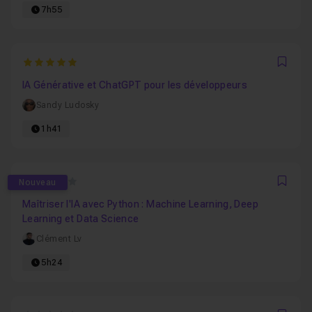
7h55
5
Favo
IA Générative et ChatGPT pour les développeurs
Sandy Ludosky
1h41
0
Nouveau
Favo
Maîtriser l'IA avec Python : Machine Learning, Deep
Learning et Data Science
Clément Lv
5h24