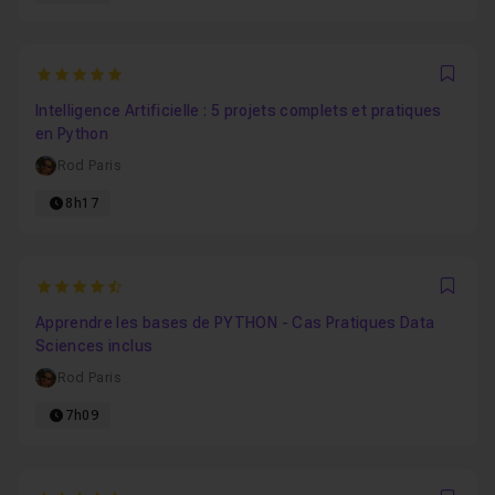
5
Favo
Intelligence Artificielle : 5 projets complets et pratiques
en Python
Rod Paris
8h17
4.6
Favo
Apprendre les bases de PYTHON - Cas Pratiques Data
Sciences inclus
Rod Paris
7h09