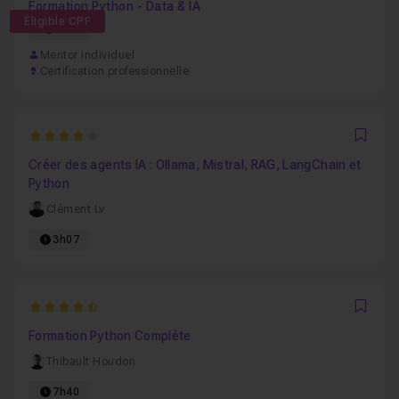
Formation Python - Data & IA
Éligible CPF
56h
Mentor individuel
Certification professionnelle
4
Favo
Créer des agents IA : Ollama, Mistral, RAG, LangChain et
Python
Clément Lv
3h07
4.8
Favo
Formation Python Complète
Thibault Houdon
7h40