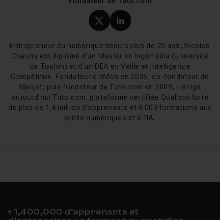
Fondateur de Tuto.com
ainsi qu'un cours dédié à la création d'interfaces
graphiques avec Tkinter. Thibault Houdon couvre les
Profil X (twitter) de Nicol
Profil LinkedIn de Ni
fondamentaux avec sa
Formation Python Complète
(7h40) et met à disposition une initiation gratuite
Entrepreneur du numérique depuis plus de 20 ans, Nicolas
accessible sans engagement. Sébastien Daviot, mentor
Chaunu est diplômé d'un Master en Ingémédia (Université
du
parcours pro Python certifiant CPF
, enseigne la
de Toulon) et d'un DEA en Veille et Intelligence
data science appliquée avec des datasets réels. Rod
Compétitive. Fondateur d'eMob en 2005, co-fondateur de
Paris complète le catalogue avec des projets
Mailjet, puis fondateur de Tuto.com en 2009, il dirige
d'intelligence artificielle couvrant cinq cas pratiques
aujourd'hui Tuto.com, plateforme certifiée Qualiopi forte
de plus de 1,4 million d'apprenants et 6 000 formations aux
complets. Les profils déjà développeurs trouveront des
outils numériques et à l'IA.
formations spécialisées sur l'exécution de tâches
asynchrones et la construction de chatbots avec les
LLM.
Nouveautés Python 3.14 (octobre
2025)
La version 3.14, sortie le 7 octobre 2025, marque un
+ 1,400,000 d’apprenants et
tournant technique. Le mode Free-Threaded (PEP 779)