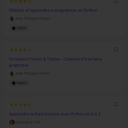
4.9230769230769
Favo
Débuter et apprendre a programmer en Python
Jean Philippe Parein
12h31
4
Favo
Formation Python & Tkinter : Création d'interface
graphique
Jean Philippe Parein
10h37
4.7272727272727
Favo
Apprendre la Data Science avec Python de A à Z
Amandine Velt