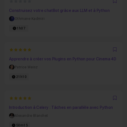
0
Favo
Construisez votre chatBot grâce aux LLM et à Python
Othmane Kadmiri
1h07
5
Favo
Apprendre à créer vos Plugins en Python pour Cinema 4D
Patrice Weisz
21h10
5
Favo
Introduction à Celery : Tâches en parallèle avec Python
Alexandre Blanchet
50m15