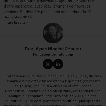
de collaborer sur ce nouveau projet. Redux continue
d’être améliorée, avec régulièrement de nouvelles
versions. Sa dernière publication stable date du 23
décembre 2019.
Lire la suite
A quoi sert Redux ?
Dans une application, l’interface utilisateur est faite de
Publié par
Nicolas Chaunu
composants : boutons, images, etc. Ce qu’affiche ces
Fondateur de Tuto.com
composants peut dépendre des états (ou states) de
l’application. Les états sont modifiés par les actions de
Profil X (twitter) de Nicol
Profil LinkedIn de Ni
l’utilisateurs. Ces changements se font ressentir au
niveau des composants. Tout cela est contrôlé par un
Entrepreneur du numérique depuis plus de 20 ans, Nicolas
gestionnaire d’état, comme Flux ou Redux.
Chaunu est diplômé d'un Master en Ingémédia (Université
Ce qui sépare Redux de ses alternatives, c’est son
de Toulon) et d'un DEA en Veille et Intelligence
utilisation d’un seul état global.
Tous les composants
Compétitive. Fondateur d'eMob en 2005, co-fondateur de
Mailjet, puis fondateur de Tuto.com en 2009, il dirige
dépendant des actions de l’utilisateur se réfèreront
aujourd'hui Tuto.com, plateforme certifiée Qualiopi forte
à cet état global
.