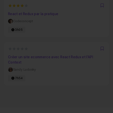
4
Favo
React et Redux par la pratique
Codeconcept
3h05
0
Favo
Créer un site ecommerce avec React Redux et l'API
Context
Sandy Ludosky
7h54