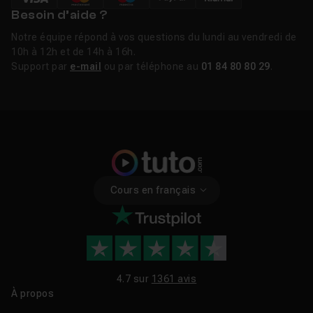
Besoin d’aide ?
L’utilisation de Redux nécessite une connaissance
approfondie de JavaScript et d’outils comme
React
et
Notre équipe répond à vos questions du lundi au vendredi de
10h à 12h et de 14h à 16h.
Angular
. La bibliothèque est peut-être simple, mais cela
Support par
e-mail
ou par téléphone au
01 84 80 80 29
.
ne veut pas dire que l’on peut s’improviser expert !
Mais ! Ici-même, des formations Redux, qui vous
permettront de maîtriser ce puissant gestionnaire
d’états, n’attendent plus que vous ! Saisissez
l’opportunité, et découvrez Redux dès aujourd’hui.
Cours en français
Découvrir Redux
4.7 sur
1361 avis
À propos