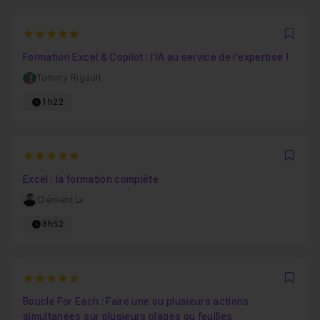
5
Favo
Formation Excel & Copilot : l'IA au service de l'expertise !
Tommy Rigault
1h22
5
Favo
Excel : la formation complète
Clément Lv
8h52
5
Favo
Boucle For Each : Faire une ou plusieurs actions
simultanées sur plusieurs plages ou feuilles