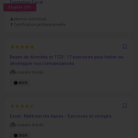
Formation Excel
Éligible CPF
64h
Mentor individuel
Certification professionnelle
5
Favo
Bases de données et TCD : 17 exercices pour tester ou
développer vos connaissances
Josselin Baldé
4h28
4.9375
Favo
Excel : Maîtriser les bases - Exercices et corrigés
Josselin Baldé
3h08