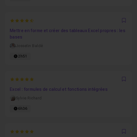
4.8666666666667
Favo
Mettre en forme et créer des tableaux Excel propres : les
bases
Josselin Baldé
2h51
5
Favo
Excel : formules de calcul et fonctions intégrées
Sylvie Richard
6h36
5
Favo