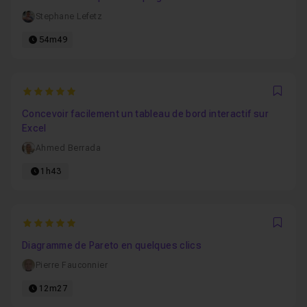
Stephane Lefetz
54m49
5
Favo
Concevoir facilement un tableau de bord interactif sur
Excel
Ahmed Berrada
1h43
5
Favo
Diagramme de Pareto en quelques clics
Pierre Fauconnier
12m27