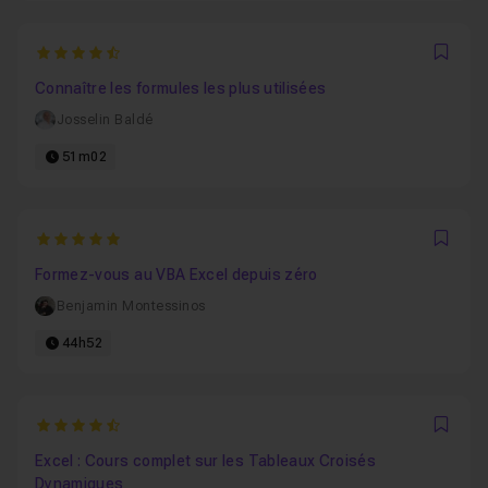
4.8125
Favo
Connaître les formules les plus utilisées
Josselin Baldé
51m02
5
Favo
Formez-vous au VBA Excel depuis zéro
Benjamin Montessinos
44h52
4.9090909090909
Favo
Excel : Cours complet sur les Tableaux Croisés
Dynamiques