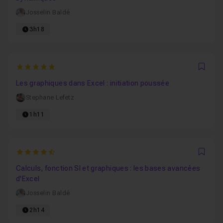
Josselin Baldé
3h18
5
Favo
Les graphiques dans Excel : initiation poussée
Stephane Lefetz
1h11
4.875
Favo
Calculs, fonction SI et graphiques : les bases avancées
d'Excel
Josselin Baldé
2h14