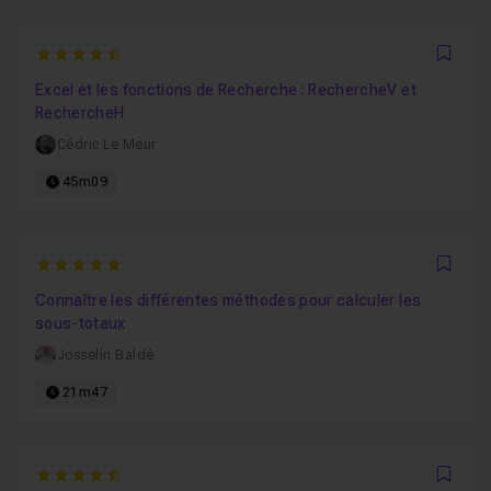
4.8571428571429
Favo
Excel et les fonctions de Recherche : RechercheV et
RechercheH
Cédric Le Meur
45m09
5
Favo
Connaître les différentes méthodes pour calculer les
sous-totaux
Josselin Baldé
21m47
4.9
Favo