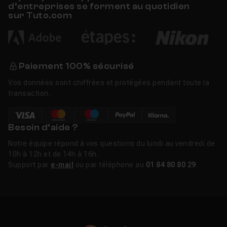
une certification, Tuto.com propose une
d’entreprises se forment au quotidien
formation Excel complète
sur Tuto.com
préparant au passage du
TOSA, éligible au financement CPF.
Nouveautés Excel 2026
Paiement 100% sécurisé
Microsoft a déployé plusieurs mises à jour majeures
Vos données sont chiffrées et protégées pendant toute la
pour Excel début 2026. Le mode Agent de Copilot,
transaction.
d'abord disponible sur le web en décembre 2025, est
désormais accessible sur Windows (janvier 2026) et en
cours de déploiement sur Mac. Il permet d'automatiser
Besoin d’aide ?
des tâches complexes en langage naturel : nettoyage
Notre équipe répond à vos questions du lundi au vendredi de
de données, création de formules, analyse de
10h à 12h et de 14h à 16h.
tendances. En parallèle, deux nouvelles fonctions
Support par
e-mail
ou par téléphone au
01 84 80 80 29
.
d'import (IMPORTTEXT et IMPORTCSV) simplifient
l'intégration de fichiers externes dans des tableaux
dynamiques, et Power Query est désormais disponible
dans sa version complète sur Excel pour le web.