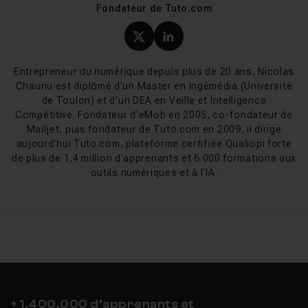
Fondateur de Tuto.com
Les tutos Excel de Tuto.com couvrent l'ensemble des
compétences, du niveau débutant à l'expertise. Tommy
Profil X (twitter) de Nicol
Profil LinkedIn de Ni
Rigault, formateur spécialisé en modélisation et
automatisation Excel, propose un
Entrepreneur du numérique depuis plus de 20 ans, Nicolas
cours complet régulièrement mis à jour
qui structure
Chaunu est diplômé d'un Master en Ingémédia (Université
l'apprentissage du tableur de manière progressive avec
de Toulon) et d'un DEA en Veille et Intelligence
des quiz et des exercices pratiques à chaque chapitre.
Compétitive. Fondateur d'eMob en 2005, co-fondateur de
Mailjet, puis fondateur de Tuto.com en 2009, il dirige
Clément Lv, consultant en Business Intelligence,
aujourd'hui Tuto.com, plateforme certifiée Qualiopi forte
complète le catalogue avec des
de plus de 1,4 million d'apprenants et 6 000 formations aux
cours orientés Power Query, Power Pivot et analyse de
outils numériques et à l'IA.
pour les profils qui veulent aller au-delà des fonctions
classiques.
Les sous-catégories permettent de cibler un besoin
précis :
formules Excel
,
tableaux et tableaux croisés dynamiques
,
macros VBA
ou encore
graphiques et data visualisation
. Pour ceux qui visent
+ 1,400,000 d’apprenants et