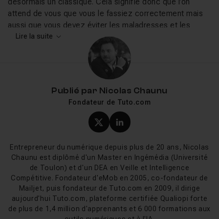
désormais un classique. Cela signifie donc que l’on
attend de vous que vous le fassiez correctement mais
aussi que vous devez éviter les maladresses et les
erreurs de débutant.
Lire la suite
Si Impress est accessible aux débutants, c’est en
apprenant à utiliser correctement les fonctions de base
et avancées que vous pourrez créer des diaporamas de
qualité. Les effets de transition, les mises en page, les
Publié par
Nicolas Chaunu
éléments à disposer, bien utilisés, donneront un aspect
Fondateur de Tuto.com
professionnel à votre travail.
Si vous avez déjà l’habitude d’utiliser un autre logiciel de
Profil X (twitter) de Nicol
Profil LinkedIn de Ni
présentation, tel que PowerPoint, vous n’aurez besoin
que de quelques tutoriels pour passer aisément à une
Entrepreneur du numérique depuis plus de 20 ans, Nicolas
solution libre et gratuite comme Impress. Et puisque ce
Chaunu est diplômé d'un Master en Ingémédia (Université
dernier est compatible avec les formats les plus
de Toulon) et d'un DEA en Veille et Intelligence
communs, vous pouvez tout à fait l’utiliser pour créer
Compétitive. Fondateur d'eMob en 2005, co-fondateur de
Mailjet, puis fondateur de Tuto.com en 2009, il dirige
des diaporamas que vous partagerez avec tous vos
aujourd'hui Tuto.com, plateforme certifiée Qualiopi forte
collaborateurs.
de plus de 1,4 million d'apprenants et 6 000 formations aux
Puisque les diapositives doivent venir soutenir votre