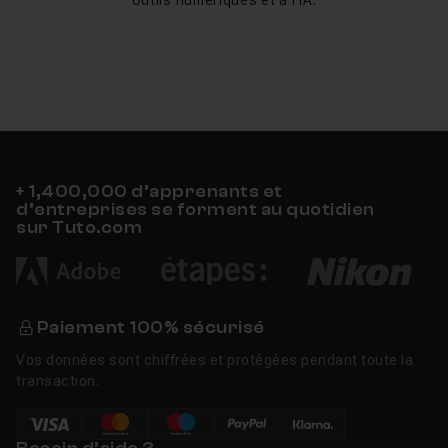
outils numériques et à l'IA.
discours, apporter des précisions, offrir des exemples
et apporter un support visuel, soyez sûr de mettre
toutes les chances de votre côté pour captiver votre
auditoire et pour lui laisser le meilleur souvenir.
+ 1,400,000 d’apprenants et
d’entreprises se forment au quotidien
sur Tuto.com
Paiement 100% sécurisé
Vos données sont chiffrées et protégées pendant toute la
transaction.