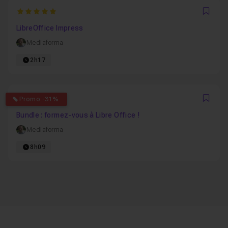
5
Favo
LibreOffice Impress
Mediaforma
2h17
4.5
Promo -31%
Favo
Bundle : formez-vous à Libre Office !
Mediaforma
8h09