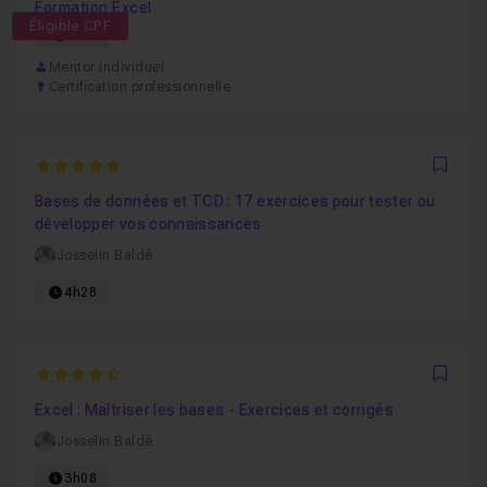
Formation Excel
Éligible CPF
64h
Mentor individuel
Certification professionnelle
5
Favo
Bases de données et TCD : 17 exercices pour tester ou
développer vos connaissances
Josselin Baldé
4h28
4.9375
Favo
Excel : Maîtriser les bases - Exercices et corrigés
Josselin Baldé
3h08