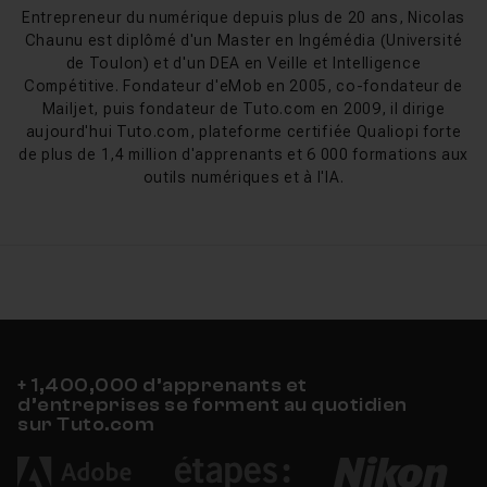
accessible depuis le menu ci-dessus.
Entrepreneur du numérique depuis plus de 20 ans, Nicolas
Chaunu est diplômé d'un Master en Ingémédia (Université
La bureautique en 2026 : l'IA au cœur de
de Toulon) et d'un DEA en Veille et Intelligence
Compétitive. Fondateur d'eMob en 2005, co-fondateur de
la productivité
Mailjet, puis fondateur de Tuto.com en 2009, il dirige
aujourd'hui Tuto.com, plateforme certifiée Qualiopi forte
L'intégration de Microsoft Copilot dans la suite Office
de plus de 1,4 million d'apprenants et 6 000 formations aux
365 a transformé la bureautique en 2026. L'IA génère
outils numériques et à l'IA.
des formules Excel à partir de descriptions en langage
naturel, rédige des brouillons dans Word, crée des
présentations PowerPoint à partir d'un simple brief et
résume des chaînes d'emails dans Outlook. Avec le
lancement de Copilot Cowork fin mars 2026, l'IA passe
d'un rôle d'assistant ponctuel à un véritable
orchestrateur capable d'exécuter des tâches sur
plusieurs applications de façon autonome. Comprendre
+ 1,400,000 d’apprenants et
comment exploiter ces capacités est désormais un
d’entreprises se forment au quotidien
sur Tuto.com
avantage concurrentiel sur le marché de l'emploi.
Se former à la bureautique : par où