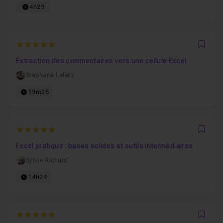
4h29
5
Favo
Extraction des commentaires vers une cellule Excel
Stephane Lefetz
19m25
5
Favo
Excel pratique : bases solides et outils intermédiaires
Sylvie Richard
14h24
5
Favo