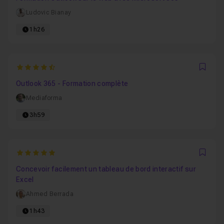
Ludovic Bianay
1h26
4.5
Favo
Outlook 365 - Formation complète
Mediaforma
3h59
5
Favo
Concevoir facilement un tableau de bord interactif sur
Excel
Ahmed Berrada
1h43