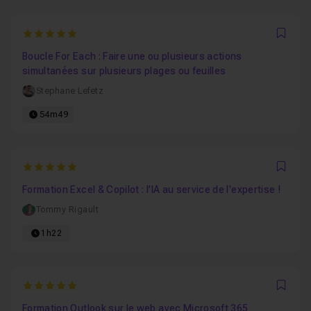
5
Favo
Boucle For Each : Faire une ou plusieurs actions
simultanées sur plusieurs plages ou feuilles
Stephane Lefetz
54m49
5
Favo
Formation Excel & Copilot : l'IA au service de l'expertise !
Tommy Rigault
1h22
5
Favo
Formation Outlook sur le web avec Microsoft 365