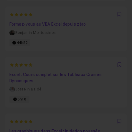
5
Favo
Formez-vous au VBA Excel depuis zéro
Benjamin Montessinos
44h52
4.9090909090909
Favo
Excel : Cours complet sur les Tableaux Croisés
Dynamiques
Josselin Baldé
3h18
5
Favo
Les graphiques dans Excel : initiation poussée