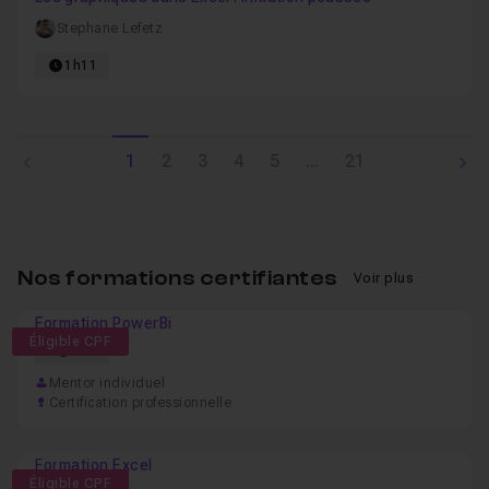
Stephane Lefetz
1h11
1
2
3
4
5
...
21
Nos formations certifiantes
Voir plus
Formation PowerBi
Éligible CPF
9h
Mentor individuel
Certification professionnelle
Formation Excel
Éligible CPF