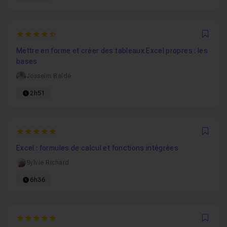
4.8666666666667
Favo
Mettre en forme et créer des tableaux Excel propres : les
bases
Josselin Baldé
2h51
5
Favo
Excel : formules de calcul et fonctions intégrées
Sylvie Richard
6h36
5
Favo