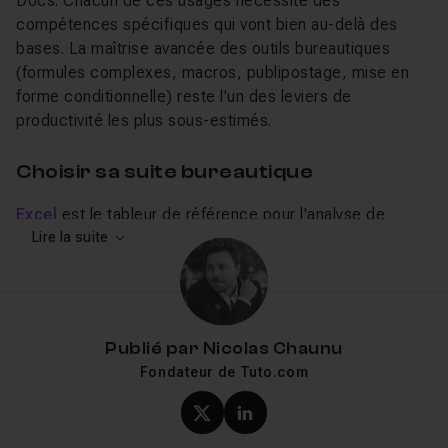
Docs. Chacun de ces usages nécessite des
compétences spécifiques qui vont bien au-delà des
bases. La maîtrise avancée des outils bureautiques
(formules complexes, macros, publipostage, mise en
forme conditionnelle) reste l'un des leviers de
productivité les plus sous-estimés.
Choisir sa suite bureautique
Excel
est le tableur de référence pour l'analyse de
données, les calculs financiers et le reporting.
Lire la suite
Word
couvre toute la chaîne documentaire : courriers,
rapports, mémoires, publipostage.
PowerPoint
reste le
standard des présentations professionnelles.
Outlook
gère la messagerie et l'agenda en entreprise. Pour les
Publié par
Nicolas Chaunu
environnements collaboratifs cloud,
Google Workspace
Fondateur de Tuto.com
(Docs, Sheets, Slides) offre une alternative complète
avec le travail simultané en temps réel. Chaque logiciel
Profil X (twitter) de Nicol
Profil LinkedIn de Ni
dispose de sa propre catégorie sur Tuto.com,