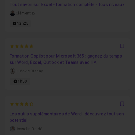
Tout savoir sur Excel - formation complète - tous niveaux
Clément Lv
12h25
5
Favo
Formation Copilot pour Microsoft 365 : gagnez du temps
sur Word, Excel, Outlook et Teams avec l'IA
Ludovic Bianay
1h58
4.8571428571429
Favo
Les outils supplémentaires de Word : découvrez tout son
potentiel !
Josselin Baldé