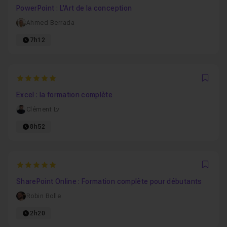
PowerPoint : L'Art de la conception
Ahmed Berrada
7h12
5
Favo
Excel : la formation complète
Clément Lv
8h52
5
Favo
SharePoint Online : Formation complète pour débutants
Robin Bolle
2h20