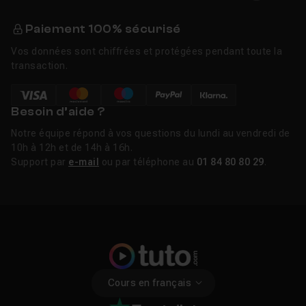
commencer ?
Paiement 100% sécurisé
Un débutant peut commencer par les fondamentaux
Vos données sont chiffrées et protégées pendant toute la
d'Excel et de Word, puis progresser vers les fonctions
transaction.
avancées (tableaux croisés dynamiques, macros VBA,
styles et modèles). Les cours Tuto.com sont structurés
Besoin d’aide ?
par logiciel et par niveau. Les professionnels souhaitant
valider leurs compétences peuvent explorer les
Notre équipe répond à vos questions du lundi au vendredi de
parcours certifiants de la plateforme. Des
10h à 12h et de 14h à 16h.
tutos bureautique gratuits
sont également disponibles
Support par
e-mail
ou par téléphone au
01 84 80 80 29
.
pour démarrer sans engagement.
Liens utiles
Tutos Bureautique gratuits
Formation A à Z Bureautique
Cours en français