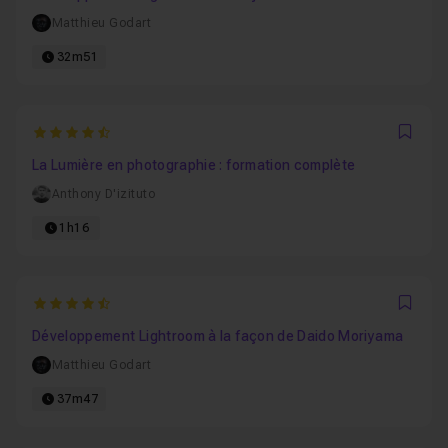
Matthieu Godart
32m51
4.4375
Favo
La Lumière en photographie : formation complète
Anthony D'izituto
1h16
4.8148148148148
Favo
Développement Lightroom à la façon de Daido Moriyama
Matthieu Godart
37m47