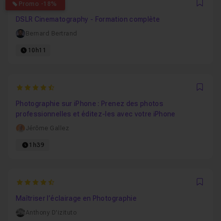
4.7777777777778
Promo -18%
Favo
DSLR Cinematography - Formation complète
Bernard Bertrand
10h11
4.9230769230769
Favo
Photographie sur iPhone : Prenez des photos
professionnelles et éditez-les avec votre iPhone
Jérôme Gallez
1h39
4.7857142857143
Favo
Maîtriser l’éclairage en Photographie
Anthony D'izituto