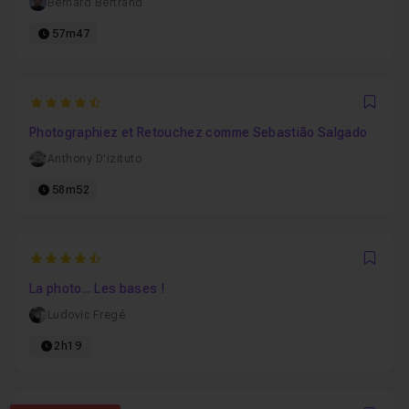
Bernard Bertrand
57m47
4.5070422535211
Favo
Photographiez et Retouchez comme Sebastião Salgado
Anthony D'izituto
58m52
4.3584905660377
Favo
La photo... Les bases !
Ludovic Fregé
2h19