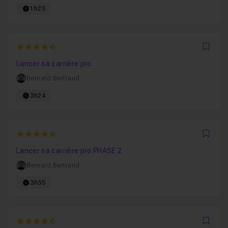
1h25
4.7558139534884
Favo
Lancer sa carrière pro
Bernard Bertrand
3h24
4.8275862068966
Favo
Lancer sa carrière pro PHASE 2
Bernard Bertrand
3h35
4.9285714285714
Favo