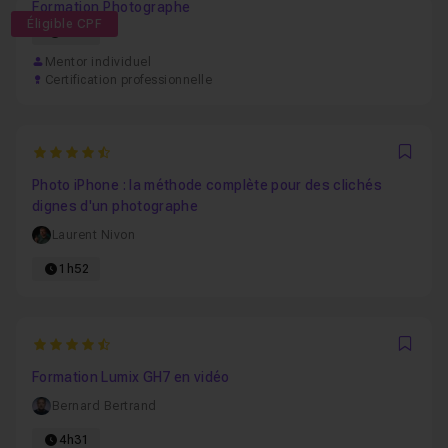
Formation Photographe
Éligible CPF
61h
Mentor individuel
Certification professionnelle
4.5
Favo
Photo iPhone : la méthode complète pour des clichés
dignes d'un photographe
Laurent Nivon
1h52
4.625
Favo
Formation Lumix GH7 en vidéo
Bernard Bertrand
4h31