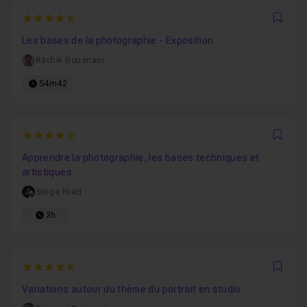
4.890625
Favo
Les bases de la photographie - Exposition
Rachik Bouanani
54m42
4.56
Favo
Apprendre la photographie, les bases techniques et
artistiques
Serge Nied
2h
4.8070175438596
Favo
Variations autour du thème du portrait en studio