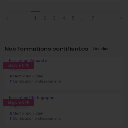
1
2
3
4
5
...
7
Nos formations certifiantes
Voir plus
Formation Vidéaste
Éligible CPF
42h
Mentor individuel
Certification professionnelle
Formation Photographe
Éligible CPF
61h
Mentor individuel
Certification professionnelle