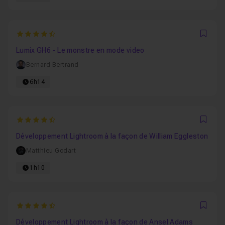
4.75
Favo
Lumix GH6 - Le monstre en mode video
Bernard Bertrand
6h14
4.75
Favo
Développement Lightroom à la façon de William Eggleston
Matthieu Godart
1h10
4.4857142857143
Favo
Développement Lightroom à la façon de Ansel Adams