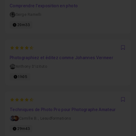
Comprendre l'exposition en photo
Serge Ramelli
20m33
4.8620689655172
Favo
Photographiez et éditez comme Johannes Vermeer
Anthony D'izituto
1h05
4.6666666666667
Favo
Techniques de Photo Pro pour Photographe Amateur
Camille B.
,
Lesudformations
29m43