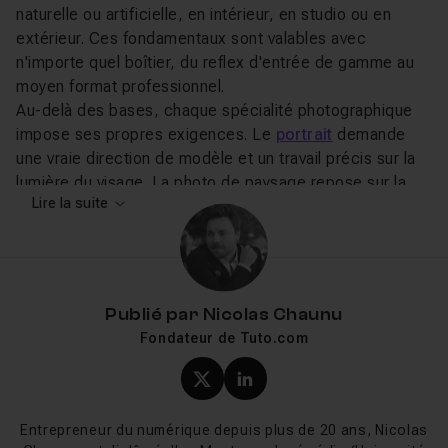
naturelle ou artificielle, en intérieur, en studio ou en
extérieur. Ces fondamentaux sont valables avec
n'importe quel boîtier, du reflex d'entrée de gamme au
moyen format professionnel.
Au-delà des bases, chaque spécialité photographique
impose ses propres exigences. Le
portrait
demande
une vraie direction de modèle et un travail précis sur la
lumière du visage. La photo de paysage repose sur la
Lire la suite
lecture des conditions atmosphériques et la
planification. Le packshot produit exige un contrôle total
de l'éclairage et de la colorimétrie. La photo de mode
joue sur le détournement du flash et la construction de
séries cohérentes.
Publié par
Nicolas Chaunu
Fondateur de Tuto.com
Ce que vous allez apprendre sur
Tuto.com
Profil X (twitter) de Nicol
Profil LinkedIn de Ni
Les cours photo Tuto.com couvrent l'ensemble du
Entrepreneur du numérique depuis plus de 20 ans, Nicolas