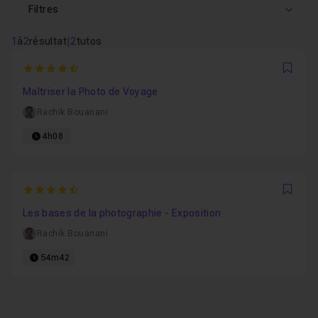
Filtres
1
à
2
résultat
|
2
tutos
4.6666666666667
Favo
Maîtriser la Photo de Voyage
Rachik Bouanani
4h08
4.890625
Favo
Les bases de la photographie - Exposition
Rachik Bouanani
54m42