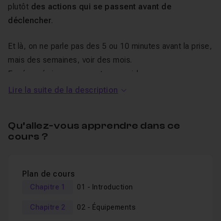
plutôt
des actions qui se passent
avant de
déclencher
.
Et là, on ne parle pas des 5 ou 10 minutes avant la prise,
mais des semaines, voir des mois.
En résumé, je vous apporte mon aide pour vous
démarquer dans ce monde rempli de photographes.
Lire la suite de la description
Voici la feuille de route de cette
Qu’allez-vous apprendre dans ce
formation maîtriser la
photo
de
cours ?
voyage :
Plan de cours
Après l’
introduction
, on abordera l’
équipement
Chapitre 1
01 - Introduction
nécessaire pour ce type de photo, puis un sujet très
important, comment
se préparer avant le voyage
, le
Chapitre 2
02 - Équipements
déplacement
vers votre destination, le 5e chapitre sera