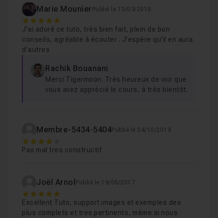
Chapitre 8 : 08 - Conclusion
34s
Marie Mounier
Publié le 13/03/2018
5
J'ai adoré ce tuto, très bien fait, plein de bon
conseils, agréable à écouter . J'espère qu'il en aura
d'autres
Rachik Bouanani
Merci Tigermoon. Très heureux de voir que
vous avez apprécié le cours, à très bientôt.
Membre-5434-5404
Publié le 04/10/2019
4
Pas mal tres constructif
Joël Arnol
Publié le 19/06/2017
5
Excellent Tuto, support images et exemples des
plus complets et tres pertinents, même si nous