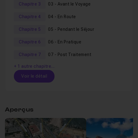
Chapitre 3
03 - Avant le Voyage
dédié a
vos actions surplace
, puis on appliquera ce
qu’on à appris avec un mandat que j’ai accepté pour
Chapitre 4
04 - En Route
réaliser un livre.
Chapitre 5
05 - Pendant le Séjour
Et finalement, comme bonus, je partage avec vous mon
Chapitre 6
06 - En Pratique
workflow en
post traitement
.
Chapitre 7
07 - Post Traitement
+ 1 autre chapitre…
Voir le détail
Table des matières
Aperçus
Chapitre 1 : 01 - Introduction
02m43
Leçon 1
Présentation
Voir