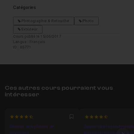
Catégories
Photographie & Retouche
Photo
Extérieur
Cours publié le 15/06/2017
Langue : Français
ID : 85771
Ces autres cours pourraient vous
intéresser
4.6
4.56
Favori
Réussir ses photos de
Apprendre la photographi
paysages
bases techniques et arti