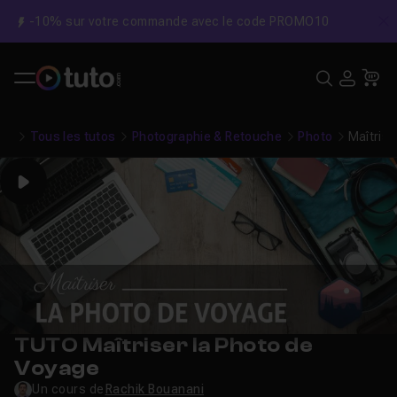
-10% sur votre commande avec le code PROMO10
C
Recher
USE
Pa
Tous les tutos
Photographie & Retouche
Photo
Maîtrise
Play
TUTO Maîtriser la Photo de
Voyage
Un cours de
Rachik Bouanani