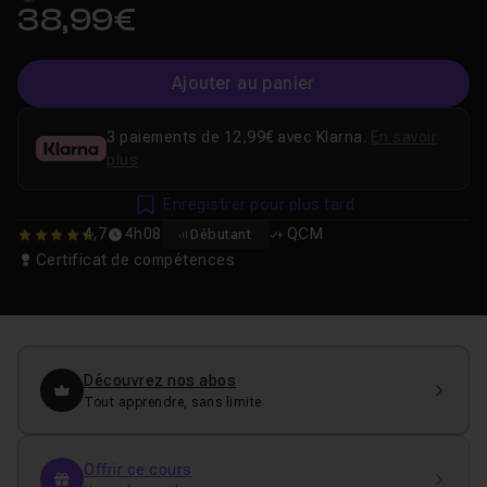
38,99€
Ajouter au panier
3 paiements de 12,99€ avec Klarna.
En savoir
plus
Enregistrer pour plus tard
4,7
4h08
QCM
Débutant
4.6666666666667
Certificat de compétences
Découvrez nos abos
Tout apprendre, sans limite
Offrir ce cours