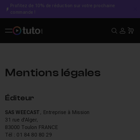
Profitez de 10% de réduction sur votre prochaine
C
commande !
Recher
USE
Pa
Mentions légales
Éditeur
SAS WEECAST
, Entreprise à Mission
31 rue d'Alger,
83000 Toulon FRANCE
Tél : 01 84 80 80 29