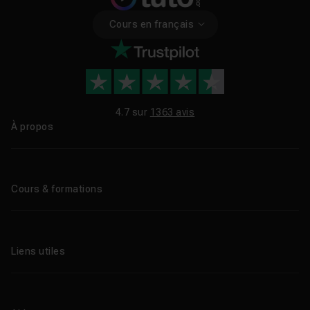
Cours en français
4.7 sur
1363 avis
À propos
Qui sommes-nous ?
Le blog
Cours & formations
Tous les tutos
Formations éligibles CPF
Liens utiles
Formations certifiantes
Formations IA
Entreprises
Tutos gratuits
Abonnement Tuto.com