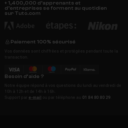
+ 1,400,000 d’apprenants et
saurez quoi générer, où le distribuer, et comment éviter
d’entreprises se forment au quotidien
les pièges de propriété intellectuelle propres à la
sur Tuto.com
musique IA.
Nouveautés Suno 2026
Paiement 100% sécurisé
La grosse mise à jour de l'année est Suno v5.5,
Vos données sont chiffrées et protégées pendant toute la
déployée le 26 mars 2026. Trois fonctionnalités
transaction.
majeures ont été introduites :
Voices
, qui permet aux
abonnés Pro et Premier de cloner leur propre voix à
partir d'un acapella ou d'un enregistrement smartphone,
Besoin d’aide ?
Custom Models
, qui entraîne une variante
Notre équipe répond à vos questions du lundi au vendredi de
personnalisée du modèle sur au moins six de vos
10h à 12h et de 14h à 16h.
morceaux originaux, et
My Taste
, une couche de
Support par
e-mail
ou par téléphone au
01 84 80 80 29
.
personnalisation passive disponible sur tous les plans
qui ajuste les générations à vos préférences de genre.
La mise à jour de février 2026 avait déjà ajouté les Warp
Markers, le Remove FX et le support des signatures