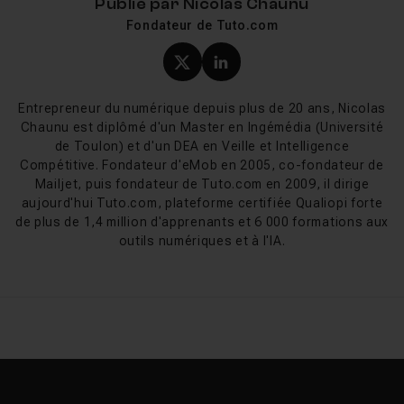
Publié par
Nicolas Chaunu
Fondateur de Tuto.com
Nos cours Suno commencent par les fondamentaux :
créer un compte, comprendre le système de crédits,
Profil X (twitter) de Nicol
Profil LinkedIn de Ni
écrire un premier prompt en mode Simple puis en mode
Custom. Vous apprendrez à structurer un prompt de
Entrepreneur du numérique depuis plus de 20 ans, Nicolas
style efficace (genre, instrumentation, tempo, BPM,
Chaunu est diplômé d'un Master en Ingémédia (Université
ambiance vocale), à utiliser les balises de structure
de Toulon) et d'un DEA en Veille et Intelligence
(
[Verse]
,
[Chorus]
,
[Bridge]
) et à exploiter la
Compétitive. Fondateur d'eMob en 2005, co-fondateur de
Mailjet, puis fondateur de Tuto.com en 2009, il dirige
fonction Extend pour dépasser la durée standard. Les
aujourd'hui Tuto.com, plateforme certifiée Qualiopi forte
cours plus avancés couvrent l'utilisation de Voices pour
de plus de 1,4 million d'apprenants et 6 000 formations aux
cloner votre voix, l'entraînement d'un Custom Model sur
outils numériques et à l'IA.
votre catalogue, l'extraction de stems pour retravailler
une piste dans Ableton ou Logic, et les workflows avec
Suno Studio, la station audio générative lancée en
septembre 2025.
Pour les créateurs qui veulent monétiser leurs
morceaux, une partie du parcours est dédiée aux droits
commerciaux, au choix d'un distributeur compatible IA
et aux règles de chaque plateforme de streaming. Vous