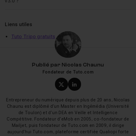
Voir
v3.0 ?
Liens utiles
Tuto Tripo gratuits
Publié par
Nicolas Chaunu
Fondateur de Tuto.com
Profil X (twitter) de Nicol
Profil LinkedIn de Ni
Entrepreneur du numérique depuis plus de 20 ans, Nicolas
Chaunu est diplômé d'un Master en Ingémédia (Université
de Toulon) et d'un DEA en Veille et Intelligence
Compétitive. Fondateur d'eMob en 2005, co-fondateur de
Mailjet, puis fondateur de Tuto.com en 2009, il dirige
aujourd'hui Tuto.com, plateforme certifiée Qualiopi forte