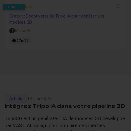
4.75
Gratuit
Favo
Gratuit : Découverte de Tripo IA pour générer vos
modèles 3D
Mister G
27m38
Article
13 mai 2026
Intégrez Tripo IA dans votre pipeline 3D
Tripo3D est un générateur IA de modèles 3D développé
par VAST AI, conçu pour produire des meshes