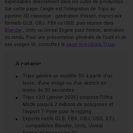
exploitables directement dans les outils de production.
Sur cette page, l'angle est l'intégration de Tripo au
pipeline 3D classique : génération d'asset, export aux
formats GLB, OBJ, FBX ou USD, puis reprise dans
Blender
, Unity ou Unreal Engine pour finition, animation
ou rendu. Pour une présentation générale de l'outil et de
ses usages IA, consultez la
page principale Tripo
.
À retenir
Tripo génère un modèle 3D à partir d'un
texte, d'une image ou d'un sketch en
moins de 30 secondes
Tripo v3.0 (janvier 2026) propose l'Ultra
Mode jusqu'à 2 millions de polygones et
l'export T-Pose pour le rigging
Exports natifs GLB, FBX, OBJ, USD, STL
: compatibles Blender, Unity, Unreal
Engine et impression 3D