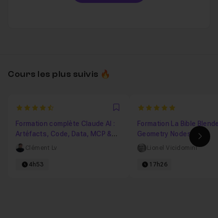
Cours les plus suivis 🔥
4.9
5
Favori
Formation complète Claude AI :
Formation La Bible Blender
Artéfacts, Code, Data, MCP &
Geometry Nodes
Ima
Design
Clément Lv
Lionel Vicidomini
4h53
17h26