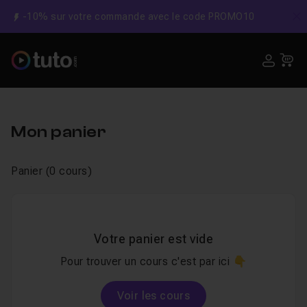
-10% sur votre commande avec le code PROMO10
C
USE
Pa
Mon panier
Panier (0 cours)
Votre panier est vide
Pour trouver un cours c'est par ici 👇
Voir les cours