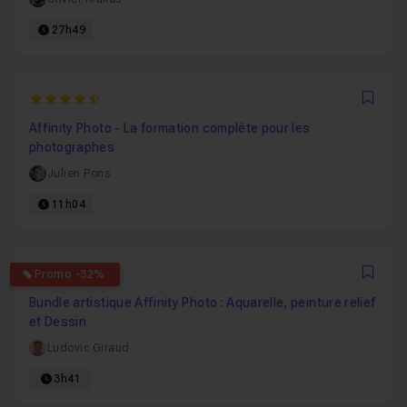
27h49
4.0566037735849
Favo
Affinity Photo - La formation complète pour les
photographes
Julien Pons
11h04
4.7037037037037
Promo -32%
Favo
Bundle artistique Affinity Photo : Aquarelle, peinture relief
et Dessin
Ludovic Giraud
3h41