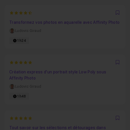
4.5
Favo
Transformez vos photos en aquarelle avec Affinity Photo
Ludovic Giraud
1h24
5
Favo
Création express d'un portrait style Low Poly sous
Affinity Photo
Ludovic Giraud
1h48
5
Favo
Tout savoir sur les sélections et détourages dans