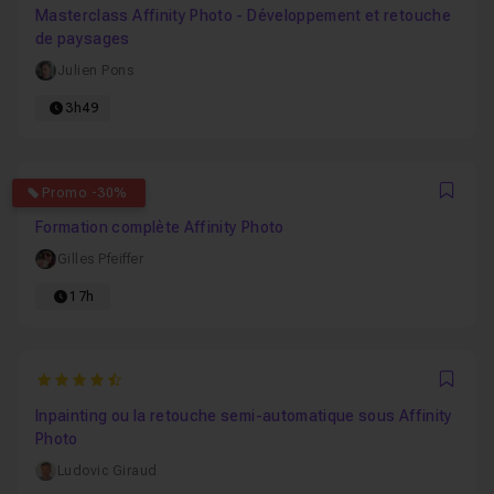
Masterclass Affinity Photo - Développement et retouche
de paysages
Julien Pons
3h49
4.5818181818182
Promo -30%
Favo
Formation complète Affinity Photo
Gilles Pfeiffer
17h
4.7272727272727
Favo
Inpainting ou la retouche semi-automatique sous Affinity
Photo
Ludovic Giraud