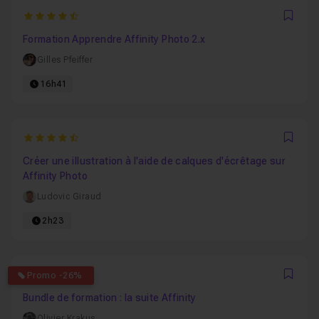
4.8888888888889
Favo
Formation Apprendre Affinity Photo 2.x
Gilles Pfeiffer
16h41
4.75
Favo
Créer une illustration à l'aide de calques d'écrêtage sur
Affinity Photo
Ludovic Giraud
2h23
4.5
Promo -26%
Favo
Bundle de formation : la suite Affinity
Olivier Krakus