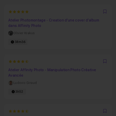
5
Favo
Atelier Photomontage - Creation d'une cover d'album
dans Affinity Photo
Olivier Krakus
38m36
4.8
Favo
Atelier Affinity Photo - Manipulation Photo Créative
Avancée
Ludovic Giraud
3h52
4.6666666666667
Favo