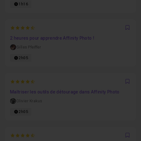
1h16
4.5217391304348
Favo
2 heures pour apprendre Affinity Photo !
Gilles Pfeiffer
2h05
4.7142857142857
Favo
Maîtriser les outils de détourage dans Affinity Photo
Olivier Krakus
2h05
4.6666666666667
Favo