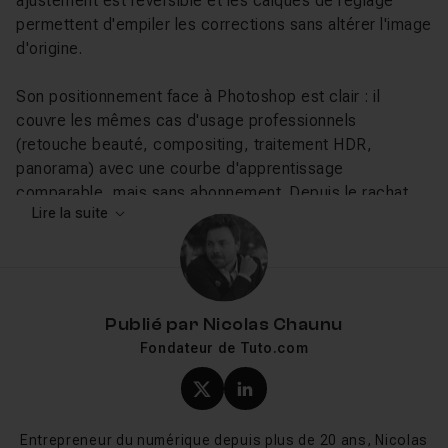
ajustement est réversible et les calques de réglage
permettent d'empiler les corrections sans altérer l'image
d'origine.
Son positionnement face à Photoshop est clair : il
couvre les mêmes cas d'usage professionnels
(retouche beauté, compositing, traitement HDR,
panorama) avec une courbe d'apprentissage
comparable, mais sans abonnement. Depuis le rachat
Lire la suite
par Canva et le passage en gratuit en octobre 2025,
Affinity a dépassé les trois millions d'utilisateurs en un
mois, confirmant une demande forte pour une
alternative à l'écosystème Adobe.
Publié par
Nicolas Chaunu
Ce que vous allez apprendre sur
Fondateur de Tuto.com
Tuto.com
Profil X (twitter) de Nicol
Profil LinkedIn de Ni
Le catalogue couvre Affinity Photo du débutant absolu
jusqu'aux techniques avancées. Gilles Pfeiffer propose
Entrepreneur du numérique depuis plus de 20 ans, Nicolas