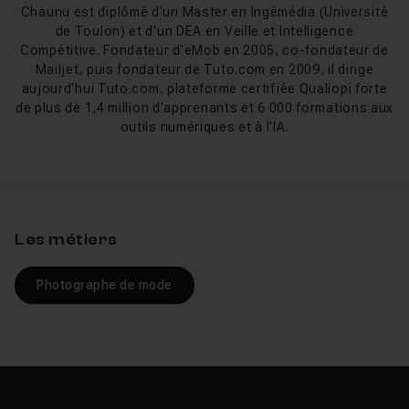
une
formation Affinity Photo 2 complète
de plus de 15
Chaunu est diplômé d'un Master en Ingémédia (Université
de Toulon) et d'un DEA en Veille et Intelligence
heures, couvrant l'interface, les calques, les masques,
Compétitive. Fondateur d'eMob en 2005, co-fondateur de
les Personas et les exports. Pour les photographes,
Mailjet, puis fondateur de Tuto.com en 2009, il dirige
Julien Pons a conçu une
aujourd'hui Tuto.com, plateforme certifiée Qualiopi forte
formation orientée retouche photo
de 12 heures, axée
de plus de 1,4 million d'apprenants et 6 000 formations aux
sur la pratique avec des exercices sur des cas réels :
outils numériques et à l'IA.
portrait, paysage, compositing avancé.
Les tutos spécialisés permettent d'approfondir des
techniques précises :
outils de retouche photo
avec 8
exercices pratiques,
Affinity Photo sur iPad
pour le
Les métiers
traitement en mobilité, ou encore la
suite Affinity complète
(Photo + Designer + Publisher)
Photographe de mode
en plus de 27 heures. Pour ceux qui cherchent une
progression structurée, les
formations Affinity Photo complètes
offrent un
parcours continu du débutant à l'expert.
Nouveautés Affinity 2025-2026