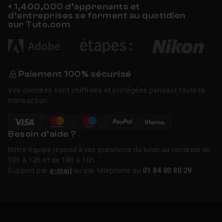
+ 1,400,000 d’apprenants et
d’entreprises se forment au quotidien
En octobre 2025, Canva a relancé Affinity sous la forme
sur Tuto.com
d'une application unifiée et gratuite, fusionnant les outils
de retouche photo, de dessin vectoriel et de mise en
page dans un seul espace de travail personnalisable.
Les Studios configurables permettent de mélanger les
Paiement 100% sécurisé
outils Photo, Vector et Layout selon les besoins de
Vos données sont chiffrées et protégées pendant toute la
chaque projet.
transaction.
La première mise à jour majeure (mars 2026) a introduit
le Light UI, très demandé par les utilisateurs habitués
Besoin d’aide ?
aux interfaces claires. Les Live Tone Blend Groups
Notre équipe répond à vos questions du lundi au vendredi de
permettent de fusionner des calques en temps réel de
10h à 12h et de 14h à 16h.
façon non destructive, ouvrant de nouvelles possibilités
Support par
e-mail
ou par téléphone au
01 84 80 80 29
.
pour le compositing. La fonction Convert to Curves
transforme une sélection pixel en courbe vectorielle
éditable sans retracer manuellement les contours. Le
processeur RAW a également été enrichi avec le