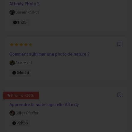
Affinity Photo 2
Olivier Krakus
1h35
4.6818181818182
Favo
Comment sublimer une photo de nature ?
Axel Azni
34m24
4.7894736842105
Promo -30%
Favo
Apprendre la suite logicielle Affinity
Gilles Pfeiffer
22h53