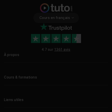
Cours en français
4.7 sur
1361 avis
À propos
Qui sommes-nous ?
Le blog
Cours & formations
Tous les tutos
Formations éligibles CPF
Liens utiles
Formations certifiantes
Formations IA
Entreprises