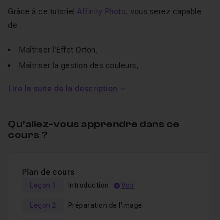
Grâce à ce tutoriel
Affinity Photo
, vous serez capable
de :
Maîtriser l'Effet Orton,
Maîtriser la gestion des couleurs,
Maîtriser la gestion de la lumière,
Lire la suite de la description
Faire ressortir les détails d'une photo de paysage
urbain.
Qu’allez-vous apprendre dans ce
Tous les fichiers sources vous sont fournis.
cours ?
Cette formation de retouche photo sur Affinity est
Plan de cours
réalisable par toutes les personnes qui connaissent les
Leçon 1
Introduction
Voir
bases des logiciels Affinity ou
Photoshop
(
débutant et
intermédiaire
).
Leçon 2
Préparation de l'image
Je reste disponible pour répondre à toutes vos