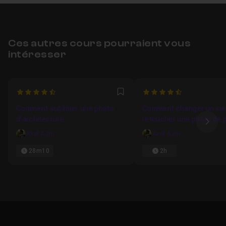
Ces autres cours pourraient vous
intéresser
4.8333333333333
4.7647058823529
Favori
Comment sublimer une photo
Comment changer un ciel
d'architecture
retoucher une photo de
Ima
Axel Azni
Axel Azni
28m10
2h