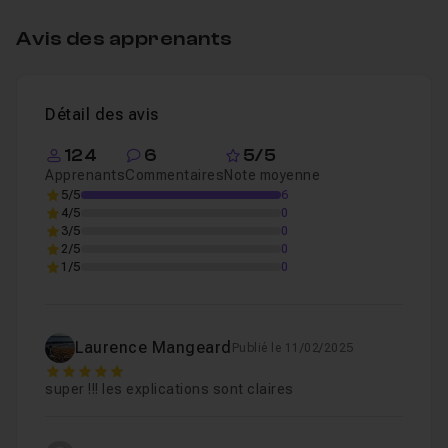
Avis des apprenants
Gestion de la lumière
14m26
Leçon 4
Finalisation de la retouche
14m11
Détail des avis
Leçon 5
124
6
5/5
Apprenants
Commentaires
Note moyenne
5/5
6
4/5
0
3/5
0
2/5
0
1/5
0
Laurence Mangeard
Publié le 11/02/2025
5
super !!! les explications sont claires