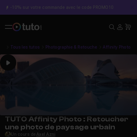
-10% sur votre commande avec le code PROMO10
C
Recher
USE
Pa
Tous les tutos
Photographie & Retouche
Affinity Photo
Play
TUTO Affinity Photo : Retoucher
une photo de paysage urbain
Un cours de
Axel Azni