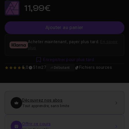
11,99€
Ajouter au panier
Acheter maintenant, payer plus tard.
En savoir
plus
Enregistrer pour plus tard
5,0
51m27
Fichiers sources
Débutant
5
Découvrez nos abos
Tout apprendre, sans limite
Offrir ce cours