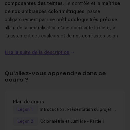
composantes des teintes
. Le contrôle et la
maîtrise
de nos ambiances colorimétriques
, passe
obligatoirement par une
méthodologie très précise
allant de la neutralisation d'une dominante lumière, à
l'ajustement des couleurs et de nos contrastes selon
nos besoins créatifs. Je partage ici avec vous mes
approches dans l'analyse et l'ajustement de mes
Lire la suite de la description
ambiances couleurs.
Qu’allez-vous apprendre dans ce
Apprenez à donner de la "profondeur" et du "relief"
cours ?
à vos images grâce à une colorimétrie parfaitement
maîtrisée et adaptée
!
Plan de cours
Au programme de ce tuto
Leçon 1
Introduction : Présentation du projet (Aperçu du rendu final du tuto)
Comprendre et Maîtriser la
Leçon 2
Colorimétrie et Lumière - Partie 1
Chromie et le Contraste dans