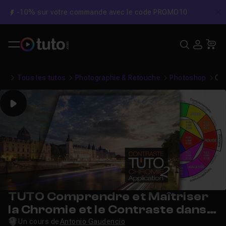
-10% sur votre commande avec le code PROMO10
C
Recher
USE
Pa
Tous les tutos
Photographie & Retouche
Photoshop
Com
Play
TUTO Comprendre et Maîtriser
la Chromie et le Contraste dans
Photoshop : Mise en pratique
Un cours de
Antonio Gaudencio