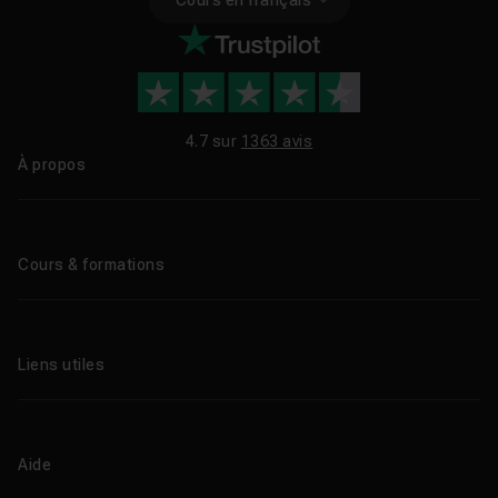
4.7 sur
1363 avis
À propos
Qui sommes-nous ?
Le blog
Cours & formations
Tous les tutos
Formations éligibles CPF
Liens utiles
Formations certifiantes
Formations IA
Entreprises
Tutos gratuits
Abonnement Tuto.com
Aide
Promos
Centres de formation