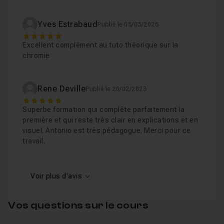
Cette formation s'adresse à
tous les photographes
Yves Estrabaud
Publié le 05/03/2025
cherchant à améliorer le rendu couleur de leurs
5
images par un contrôle total
basé sur une maîtrise
Excellent complément au tuto théorique sur la
parfaite des équilibres RVB . Je l'ai réalisée dans un
chromie
esprit de partage collaboratif, d'expériences
personnelles, de transfert de compétences nécessaires
Rene Deville
Publié le 20/02/2023
pour vous garantir, avec du temps et du travail aussi, une
5
Superbe formation qui complète parfaitement la
vraie maîtrise et une vraie plus-value créative dans vos
première et qui reste très clair en explications et en
rendus couleurs.
visuel. Antonio est très pédagogue. Merci pour ce
travail.
Cette formation vous est livrée avec les fichiers PSD
Photoshop
utilisés et traités durant l'enregistrement de
Voir plus d'avis
la formation avec tous les calques. Vous trouverez aussi
un élément imprimable du "Disque Chromatique" que
Vos questions sur le cours
j'utilise comme support pédagogique. Un "Bonus" vidéo
pour enrichir vos compositions urbaines. Vous pourrez