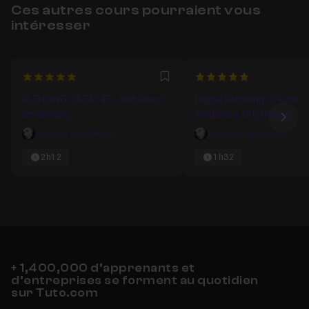
Ces autres cours pourraient vous
intéresser
5
5
Favori
BLENDING CREATIF - Ambiance
Digital Blending Créatif -
SeaScape
Ambiance CityScape
Ima
Antonio Gaudencio
Antonio Gaudencio
2h12
1h32
+ 1,400,000 d’apprenants et
d’entreprises se forment au quotidien
sur Tuto.com