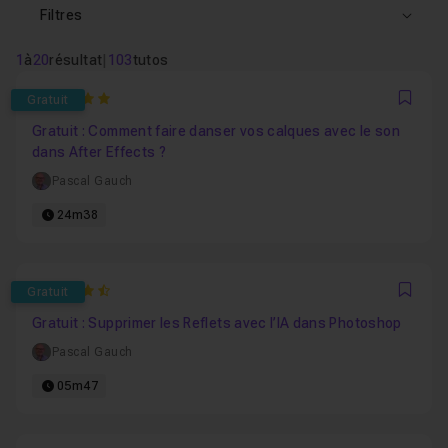
Filtres
1
à
20
résultat
|
103
tutos
5
Gratuit
Favo
Gratuit : Comment faire danser vos calques avec le son
dans After Effects ?
Pascal Gauch
24m38
4.8947368421053
Gratuit
Favo
Gratuit : Supprimer les Reflets avec l’IA dans Photoshop
Pascal Gauch
05m47