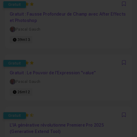
5
Gratuit
Favo
Gratuit : Fausse Profondeur de Champ avec After Effects
et Photoshop
Pascal Gauch
39m13
5
Gratuit
Favo
Gratuit : Le Pouvoir de l'Expression "value"
Pascal Gauch
26m12
4.75
Gratuit
Favo
L'IA générative révolutionne Premiere Pro 2025
(Generative Extend Tool)