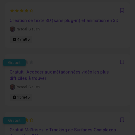
4.75
Favo
Création de texte 3D (sans plug-in) et animation en 3D
Pascal Gauch
47m05
0
Gratuit
Favo
Gratuit : Accéder aux métadonnées vidéo les plus
difficiles à trouver
Pascal Gauch
13m43
4.8333333333333
Gratuit
Favo
Gratuit Maîtrisez le Tracking de Surfaces Complexes