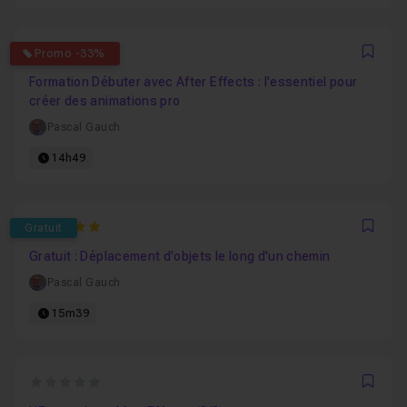
4.6
Promo -33%
Favo
Formation Débuter avec After Effects : l'essentiel pour
créer des animations pro
Pascal Gauch
14h49
5
Gratuit
Favo
Gratuit : Déplacement d'objets le long d'un chemin
Pascal Gauch
15m39
0
Favo