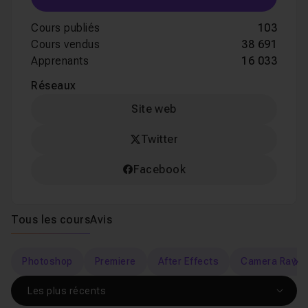
Cours publiés
103
Cours vendus
38 691
Apprenants
16 033
Réseaux
Site web
Twitter
Facebook
Tous les cours
Avis
Photoshop
Premiere
After Effects
Camera Raw
s