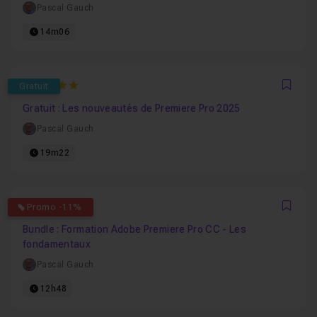
Pascal Gauch
14m06
5
Gratuit
Favo
Gratuit : Les nouveautés de Premiere Pro 2025
Pascal Gauch
19m22
4.8387096774194
Promo -11%
Favo
Bundle : Formation Adobe Premiere Pro CC - Les
fondamentaux
Pascal Gauch
12h48