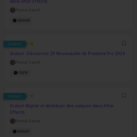
dans After Effects
Pascal Gauch
20m50
5
Gratuit
Favo
Gratuit : Découvrez 20 Nouveautés de Premiere Pro 2024
Pascal Gauch
1h29
0
Gratuit
Favo
Gratuit Aligner et distribuer des calques dans After
Effects
Pascal Gauch
03m31