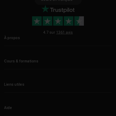
4.7 sur
1361 avis
À propos
Qui sommes-nous ?
Le blog
Cours & formations
Tous les tutos
Formations éligibles CPF
Liens utiles
Formations certifiantes
Formations IA
Entreprises
Tutos gratuits
Abonnement Tuto.com
Aide
Promos
Centres de formation