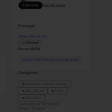
S'abonner
Voir ses cours
Prérequis
After Effects CC
Débutant
Accessibilité
Sous-titres français (autogénérés)
r
Catégories
Animation & Motion design
After Effects
Texte
Animation
Cours publié le 18/10/2024
Langue : Français