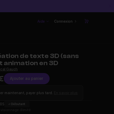
C
Aide
Connexion
Panier
ation de texte 3D (sans
et animation en 3D
cal Gauch
€
Ajouter au panier
er maintenant, payer plus tard.
En savoir plus
05
Débutant
isionnage illimité