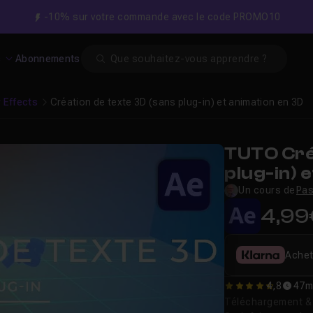
-10% sur votre commande avec le code PROMO10
Search
s
Abonnements
r Effects
Création de texte 3D (sans plug-in) et animation en 3D
TUTO Cré
plug-in) 
Un cours de
Pas
4,99
Achet
4,8
47m
4.75
Téléchargement & v