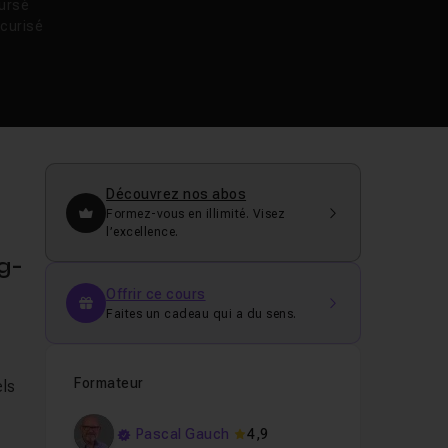
oursé
curisé
Découvrez nos abos
Formez-vous en illimité. Visez
l’excellence.
g-
Offrir ce cours
Faites un cadeau qui a du sens.
Formateur
els
Pascal Gauch
4,9