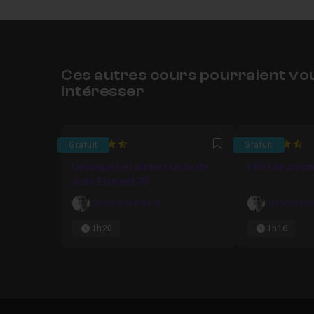
Ces autres cours pourraient vo
intéresser
4.125
4.8
Gratuit
Gratuit
Favori
Découpez et animez un texte
Effet de prism
avec Element 3D
Jérôme Mettling
Jérôme Met
1h20
1h16