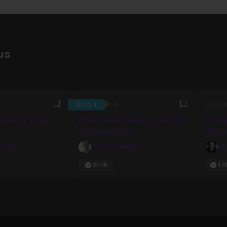
us
3.5
0
Gratuit
Favori
Favori
e sur un titrage
Atelier Motion Design : Texte 3D
Initia
et Univers Sci-fi
Effect
tling
Jérôme Mettling
Gr
3h40
14