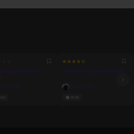
4.9473684210526
Favori
Fav
tion complète à After
Créer une vidéo promotionnelle
s
Ima
égoire Stern
David Oldani
h52
3h55