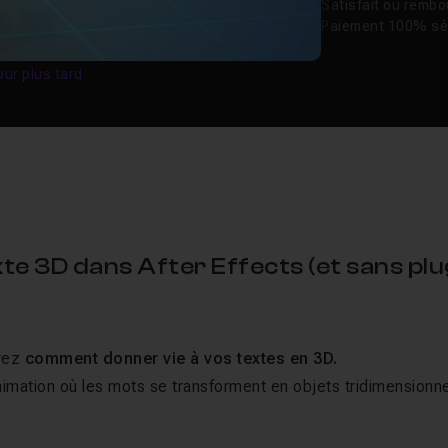
Satisfait ou remb
Paiement 100% sé
our plus tard
te 3D dans After Effects (et sans plu
rez
comment donner vie à vos textes en 3D.
nimation où les mots se transforment en objets tridimensionn