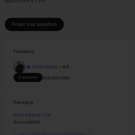
Voir
applicable à CS6?
Poser une question
Formateur
David Oldani
4,9
S'abonner
Voir ses cours
Prérequis
After Effects CS4
Accessibilité