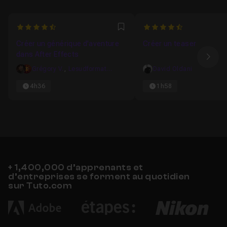
4.8
4.9230769230769
Favori
Créer un générique d'aventure
Créer un teaser
dans After Effects
Ima
Grégory V.
,
Lesudformations
David Oldani
4h36
1h58
+ 1,400,000 d’apprenants et
d’entreprises se forment au quotidien
sur Tuto.com