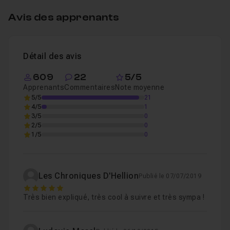
pouvez la suivre à partir de la version CS4 de After
Habillage numéro 3
1h12
Leçon 4
Avis des apprenants
Effects. Les
fichiers sources sont fournis
avec la
formation.
Montage Final
34m41
Leçon 5
N'hésitez pas à me contacter si vous avez des
Détail des avis
questions concernant cette formation. Merci et à tout
609
22
5/5
de suite !
Apprenants
Commentaires
Note moyenne
5/5
21
4/5
1
3/5
0
2/5
0
1/5
0
Les Chroniques D'Hellion
Publié le 07/07/2019
5
Très bien expliqué, très cool à suivre et très sympa !