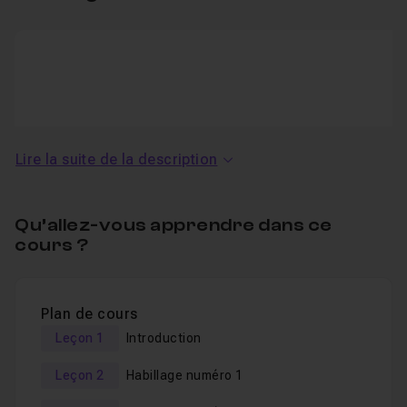
Lire la suite de la description
Vimeo
This service is not activated.
Qu’allez-vous apprendre dans ce
Autoriser
cours ?
Plan de cours
Leçon 1
Introduction
Leçon 2
Habillage numéro 1