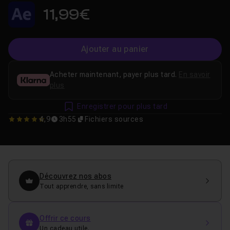
11,99€
Ajouter au panier
Acheter maintenant, payer plus tard.
En savoir
plus
Enregistrer pour plus tard
4,9
3h55
Fichiers sources
4.9473684210526
Découvrez nos abos
Tout apprendre, sans limite
Offrir ce cours
Un cadeau utile.