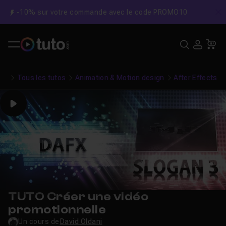
-10% sur votre commande avec le code PROMO10
C
Recher
USE
Pa
Tous les tutos
Animation & Motion design
After Effects
Play
TUTO Créer une vidéo
promotionnelle
Un cours de
David Oldani