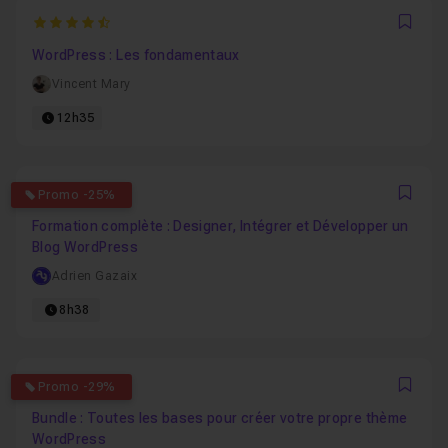
4.875
Favo
WordPress : Les fondamentaux
Vincent Mary
12h35
5
Promo -25%
Favo
Formation complète : Designer, Intégrer et Développer un
Blog WordPress
Adrien Gazaix
8h38
5
Promo -29%
Favo
Bundle : Toutes les bases pour créer votre propre thème
WordPress