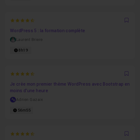
4.2727272727273
Favo
WordPress 5 : la formation complète
Laurent Briere
8h19
4.6666666666667
Favo
Je crée mon premier thème WordPress avec Bootstrap en
moins d'une heure
Adrien Gazaix
56m55
4.5666666666667
Favo