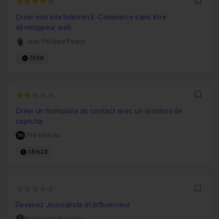
4
Favo
Créer son site Internet E-Commerce sans être
développeur web
Jean Philippe Parein
7h30
2
Favo
Créer un formulaire de contact avec un système de
captcha
79d Mahieu
18m28
0
Favo
Devenez Journaliste et Influenceur