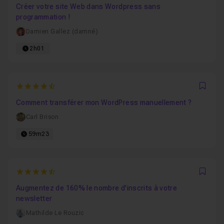
Créer votre site Web dans Wordpress sans
programmation !
Damien Gallez (damné)
2h01
4.75
Favo
Comment transférer mon WordPress manuellement ?
Carl Brison
59m23
4.6428571428571
Favo
Augmentez de 160% le nombre d'inscrits à votre
newsletter
Mathilde Le Rouzic