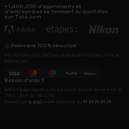
formations WordPress complètes
structurent un
+ 1,400,000 d’apprenants et
parcours du débutant au niveau professionnel.
d’entreprises se forment au quotidien
sur Tuto.com
Nouveautés WordPress 7.0 «
Armstrong » (2026)
Paiement 100% sécurisé
Sortie le 20 mai 2026, la version 7.0 marque un tournant
: elle pose les fondations de l'IA directement dans le
Vos données sont chiffrées et protégées pendant toute la
cœur de WordPress. Un AI Client permet désormais au
transaction.
CMS de dialoguer avec des modèles génératifs, gérés
depuis un hub central dans le tableau de bord, pour
Besoin d’aide ?
générer des images, des titres, des extraits ou des
textes alternatifs. Le tableau de bord lui-même a été
Notre équipe répond à vos questions du lundi au vendredi de
modernisé, avec une palette de commandes accessible
10h à 12h et de 14h à 16h.
Support par
e-mail
ou par téléphone au
01 84 80 80 29
.
au clavier et une page dédiée à la gestion des polices.
De nouveaux blocs font leur apparition (galerie en
lightbox, fil d'Ariane, icônes) et il devient possible
d'appliquer du CSS personnalisé au niveau de chaque