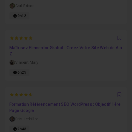
Carl Brison
9h13
4.8333333333333
Favo
Maîtrisez Elementor Gratuit : Créez Votre Site Web de A à
Z
Vincent Mary
6h29
4.75
Favo
Formation Référencement SEO WordPress : Objectif 1ère
Page Google
Eric Herbillon
2h48