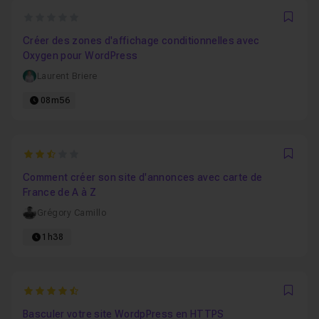
0
Favo
Créer des zones d'affichage conditionnelles avec
Oxygen pour WordPress
Laurent Briere
08m56
2.8333333333333
Favo
Comment créer son site d'annonces avec carte de
France de A à Z
Grégory Camillo
1h38
4.3333333333333
Favo
Basculer votre site WordpPress en HTTPS