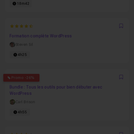
18m42
4.5714285714286
Favo
Formation complète WordPress
Steven Sil
4h25
4.5833333333333
Promo -26%
Favo
Bundle : Tous les outils pour bien débuter avec
WordPress
Carl Brison
4h55