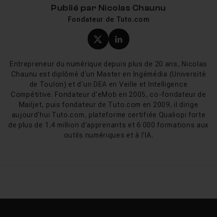
Tuto.com
Publié par
Nicolas Chaunu
Fondateur de Tuto.com
Nos tutos WordPress couvrent tout le cycle de vie d'un
site. Vous démarrez avec l'
installation de WordPress
et
Profil X (twitter) de Nicol
Profil LinkedIn de Ni
la prise en main de l'interface, puis vous personnalisez
l'apparence avec le choix et la configuration d'un
Entrepreneur du numérique depuis plus de 20 ans, Nicolas
thème WordPress
. Carl Brison vous guide sur la création
Chaunu est diplômé d'un Master en Ingémédia (Université
de Toulon) et d'un DEA en Veille et Intelligence
d'un thème sur mesure et sur la
sécurité de votre site
,
Compétitive. Fondateur d'eMob en 2005, co-fondateur de
un sujet trop souvent négligé qui protège votre travail
Mailjet, puis fondateur de Tuto.com en 2009, il dirige
des piratages.
aujourd'hui Tuto.com, plateforme certifiée Qualiopi forte
Côté fonctionnalités, vous apprenez à tirer parti des
de plus de 1,4 million d'apprenants et 6 000 formations aux
extensions WordPress
pour ajouter formulaires,
outils numériques et à l'IA.
galeries, référencement ou e-commerce. Romain
Duclos montre comment construire un site complet
sans compétence technique, et Adrien Gazaix entre
dans le détail de la conception et du développement de
thèmes. Si vous visez le constructeur de pages le plus
répandu, nos
tutos Elementor
complètent idéalement
l'apprentissage. Pour aller jusqu'au métier, les