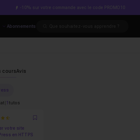
-10% sur votre commande avec le code PROMO10
Search
s
Abonnements
s cours
Avis
ress
tat
|
1
tutos
3333333333
Favori
r votre site
Press en HTTPS