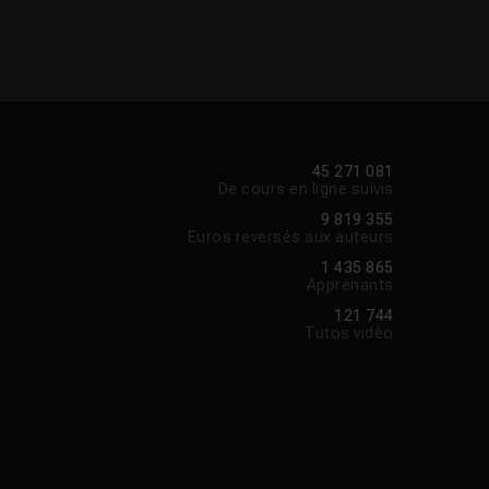
45 271 081
De cours en ligne suivis
9 819 355
Euros reversés aux auteurs
1 435 865
Apprenants
121 744
Tutos vidéo