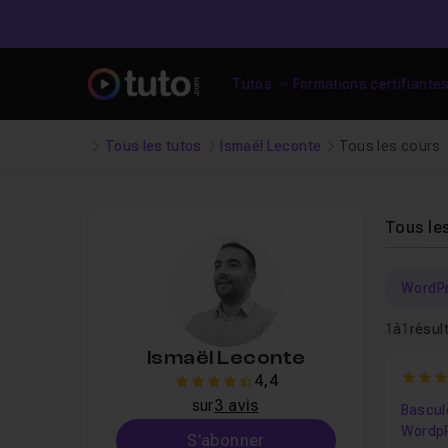
Tutos
Formations certifiante
Tous les tutos
Ismaël Leconte
Tous les cours
Tous le
WordP
1
à
1
résul
Ismaël Leconte
4.333
4,4
4.4
sur
3 avis
Bascule
Wordp
S'abonner