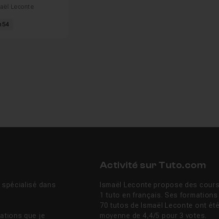
aël Leconte
m54
Activité sur Tuto.com
s spécialisé dans
Ismaël Leconte propose des cours 
1 tuto en français. Ses formations
70 tutos de Ismaël Leconte ont ét
mations que je
moyenne de 4,4/5 pour 3 votes.