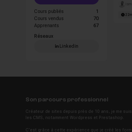
Ism
Cours publiés
1
22
Cours vendus
70
Apprenants
67
Réseaux
Linkedin
Son parcours professionnel
Créateur de sites depuis près de 10 ans, je me sui
les CMS, notamment Wordpress et Prestashop.
C'est grâce à cette expérience que je créé les for