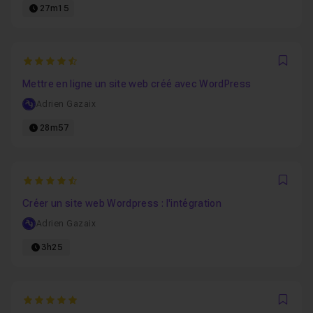
27m15
4.7894736842105
Favo
Mettre en ligne un site web créé avec WordPress
Adrien Gazaix
28m57
4.5777777777778
Favo
Créer un site web Wordpress : l'intégration
Adrien Gazaix
3h25
5
Favo