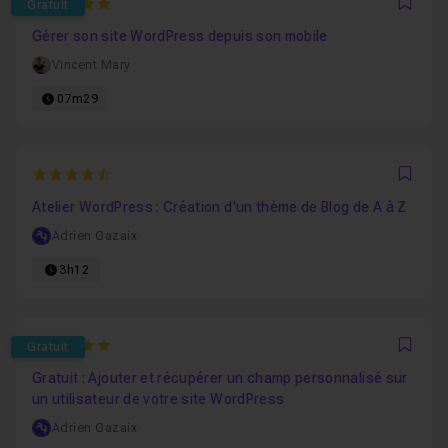
5
Gratuit
Favo
Gérer son site WordPress depuis son mobile
Vincent Mary
07m29
4.8
Favo
Atelier WordPress : Création d'un thème de Blog de A à Z
Adrien Gazaix
3h12
5
Gratuit
Favo
Gratuit : Ajouter et récupérer un champ personnalisé sur
un utilisateur de votre site WordPress
Adrien Gazaix