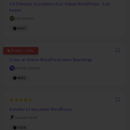
1/5 Débutez la création d'un thème WordPress - Les
bases
Carl Brison
2h37
4.8
Promo -30%
Favo
Créer un thème WordPress avec Bootstrap
Adrien Gazaix
4h52
4.3636363636364
Favo
Installer et sécuriser WordPress
Vincent Krief
1h26