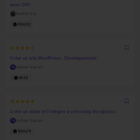
avec OVH
Brahim Elo
05m32
4.8867924528302
Favo
Créer un site WordPress : Développement
Adrien Gazaix
4h35
5
Favo
Créer un slider et l'intégrer à votre blog Wordpress
Adrien Gazaix
53m29