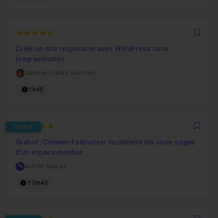
4.6666666666667
Favo
Créer un site responsive avec WordPress sans
programmation
Damien Gallez (damné)
1h48
5
Gratuit
Favo
Gratuit : Comment sécuriser facilement les sous-pages
d'un espace membre
Adrien Gazaix
17m45