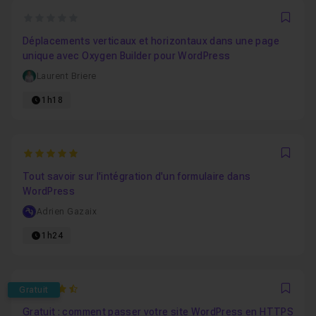
0
Favo
Déplacements verticaux et horizontaux dans une page
unique avec Oxygen Builder pour WordPress
Laurent Briere
1h18
5
Favo
Tout savoir sur l'intégration d'un formulaire dans
WordPress
Adrien Gazaix
1h24
4.8095238095238
Gratuit
Favo
Gratuit : comment passer votre site WordPress en HTTPS