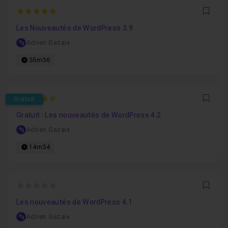
5
Favo
Les Nouveautés de WordPress 3.9
Adrien Gazaix
35m36
4.9090909090909
Gratuit
Favo
Gratuit : Les nouveautés de WordPress 4.2
Adrien Gazaix
14m34
0
Favo
Les nouveautés de WordPress 4.1
Adrien Gazaix