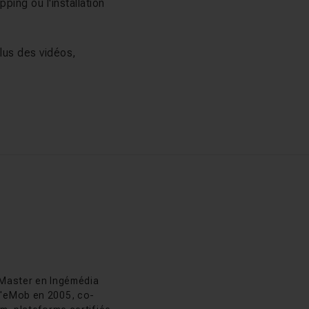
ping ou l'installation
plus des vidéos,
as Chaunu
colas Chaunu
 Master en Ingémédia
 d'eMob en 2005, co-