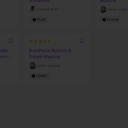
WordPress
Multisite
Vincent Krief
Julien Liabe
1h26
21m24
4.8
Favori
Favori
aller
WordPress Multisite &
veur
Domain Mapping
Julien Liabeuf
15m51