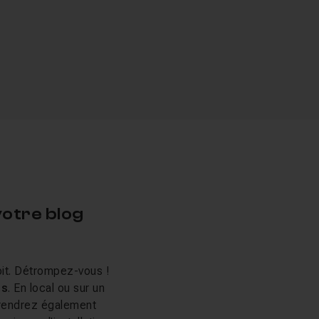
votre blog
it. Détrompez-vous !
ss
. En local ou sur un
prendrez également