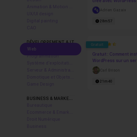
créé avec WordPress
Animation & Motion design
Adrien Gazaix
UX/UI design
Digital painting
28m57
CAO
DÉVELOPPEMENT & IT
4.85
Gratuit
Web
Gratuit : Comment inst
Programmation
WordPress sur un ser
Système d'exploitation
distant
Serveur & Administration Systèmes
Carl Brison
Domotique et Objets Connectés
21m40
Game Design
BUSINESS & MARKETING
Bureautique
Ecommerce & Emarketing
Droit Numérique
Business