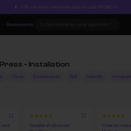
-10% sur votre commande avec le code PROMO10
Search
s
Abonnements
ess - Installation
le
Cloud
Dreamweaver
WIX
LinkedIn
instagra
4.3636363636364
4.909090909
Favori
Favori
te web
Installer et sécuriser
Créer un rése