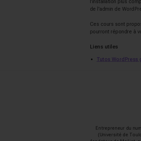
l'installation plus co
de l'admin de WordPr
Ces cours sont propo
pourront répondre à v
Liens utiles
Tutos WordPress g
Entrepreneur du num
(Université de Toul