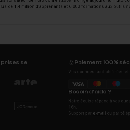
uis fondateur de Tuto.com en 2009, il dirige aujourd'hui Tuto.co
plus de 1,4 million d'apprenants et 6 000 formations aux outils nu
eprises se
Paiement 100% séc
Vos données sont chiffrées et 
Besoin d’aide ?
Notre équipe répond à vos ques
16h.
Support par
e-mail
ou par télé