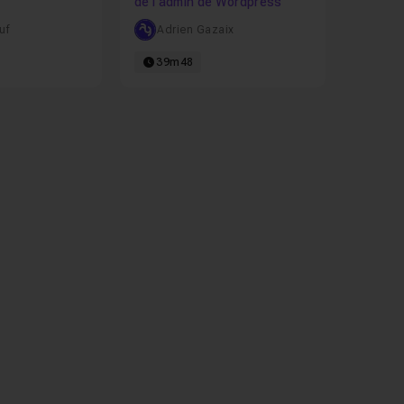
de l'admin de Wordpress
uf
Adrien Gazaix
39m48