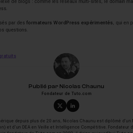
mplexe de blogs : comme les réseaux multi-sites, le domain map
ess.
sés par des
formateurs WordPress expérimentés
, qui en 
os questions.
ratuits
Publié par
Nicolas Chaunu
Fondateur de Tuto.com
Profil X (twitter) de Nicol
Profil LinkedIn de Ni
érique depuis plus de 20 ans, Nicolas Chaunu est diplômé d'un
on) et d'un DEA en Veille et Intelligence Compétitive. Fondateur