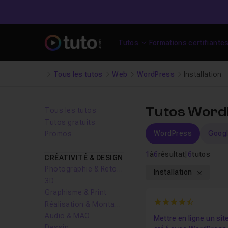
Tutos
Formations certifiante
Tous les tutos
Web
WordPress
Installation
Tutos WordPr
Tous les tutos
Tutos gratuits
WordPress
Goog
Promos
1
à
6
résultat
|
6
tutos
CRÉATIVITÉ & DESIGN
Photographie & Retouche
Installation
3D
Graphisme & Print
4.7894736842105
Réalisation & Montage vidéo
Audio & MAO
Mettre en ligne un si
Dessin