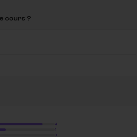
e cours ?
4
1
0