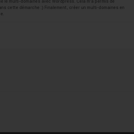
que le multi-domaines avec Wordpress. Cela m'a permis de
ans cette démarche :) Finalement, créer un multi-domaines en
e.