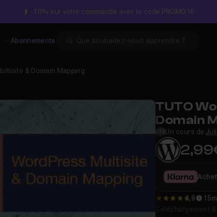
-10% sur votre commande avec le code PROMO10
Search
s
Abonnements
ultisite & Domain Mapping
TUTO Wor
Domain 
Un cours de
Jul
2,99
Achet
4,8
15m
4.8
Téléchargement & v