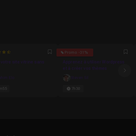
6666666667
4.8333333333333
Promo -31%
Favori
Fav
votre site vitrine sans
Apprenez à utiliser Wordpress
et à créer vos thèmes
Ima
ahim Elo
Steven Sil
m55
7h30