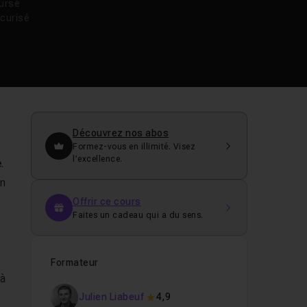
oursé
curisé
Découvrez nos abos
Formez-vous en illimité. Visez
l’excellence.
e
.
en
Offrir ce cours
Faites un cadeau qui a du sens.
Formateur
 à
Julien Liabeuf
4,9