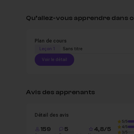
Qu’allez-vous apprendre dans c
Plan de cours
Leçon 1
Sans titre
Voir le détail
Table des matières
Avis des apprenants
Leçon 1
Sans titre
15m51
Détail des avis
5/5
4/5
159
5
4,8/5
3/5