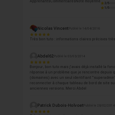
Apprenants
Commentaires
Note moyenne
2/5
1/5
Nicolas Vincent
Publié le 14/04/2016
5
Très bon tuto : informations claires précises tr
Abdel62
Publié le 03/03/2014
5
Bonjour, bon tuto mais j'avais déjà installé la fo
réponse à un problème que je rencontre depuis q
(domaines) avec un seul identifiant "superadmin
reconnecter à chaque tableau de bord de site surl
anciennes versions. Merci Abdel
Patrick Dubois-Holvoet
Publié le 28/02/2014
5