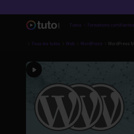
Tutos
Formations certifiante
Tous les tutos
Web
WordPress
WordPress M
Play