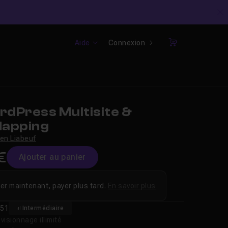
C
Aide
Connexion
Panier
dPress Multisite &
Mapping
ien Liabeuf
€
Ajouter au panier
er maintenant, payer plus tard.
En savoir plus
51
Intermédiaire
isionnage illimité