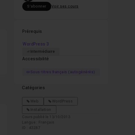
S'abonner
Voir ses cours
Prérequis
WordPress 3
Intermédiaire
Accessibilité
Sous-titres français (autogénérés)
Catégories
Web
WordPress
Installation
Cours publié le 13/10/2013
Langue : Français
ID : 43287