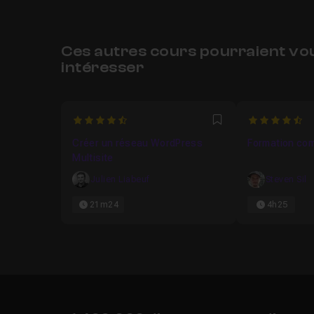
Ces autres cours pourraient vo
intéresser
4.9090909090909
4.571428571
Favori
Créer un réseau WordPress
Formation co
Multisite
Julien Liabeuf
Steven Sil
21m24
4h25