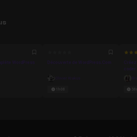
us
4286
0
4.166
Favori
Favori
mplète WordPress
Découverte de WordPress.Com
Créez 
coder
Olivier Krakus
Br
1h08
38