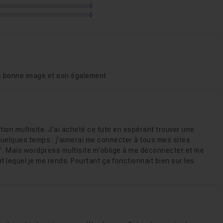
0
0
ès bonne image et son également
nction multisite. J'ai acheté ce tuto en espérant trouver une
uelques temps : j'aimerai me connecter à tous mes sites
". Mais wordpress multisite m'oblige à me déconnecter et me
 lequel je me rends. Pourtant ça fonctionnait bien sur les