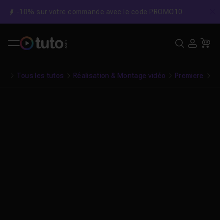
-10% sur votre commande avec le code PROMO10
C
Recher
USE
Pa
Tous les tutos
Réalisation & Montage vidéo
Premiere
Gr