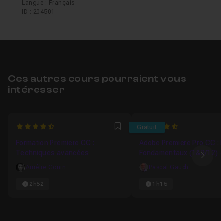
fichiers vidéo, vous permettant ainsi de travailler de
Langue : Français
ID : 204501
manière plus efficace et informée.
N'hésitez pas à laisser des commentaires !
Bon tuto.
Ces autres cours pourraient vous
intéresser
4.625
4.8026315789474
Gratuit
Favori
Formation Premiere CC :
Adobe Premiere Pro CC :
Techniques avancées
Fondamentaux (1&2/12) 
Ima
Découvrir Premiere Pro 
Aurélie Gonin
Pascal Gauch
Préparation et organisat
Médias
2h52
1h15