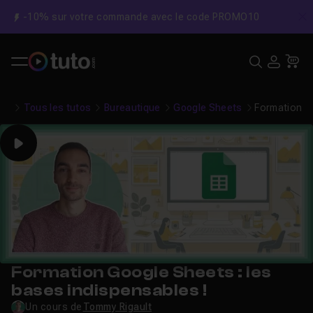
-10% sur votre commande avec le code PROMO10
C
Recher
USE
Pa
Tous les tutos
Bureautique
Google Sheets
Formation Go
Play
Formation Google Sheets : les
bases indispensables !
Un cours de
Tommy Rigault