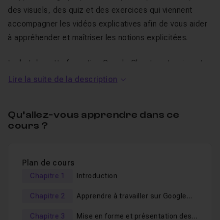
des visuels, des quiz et des exercices qui viennent
accompagner les vidéos explicatives afin de vous aider
à appréhender et maîtriser les notions explicitées.
Le but de cette formation Google Sheets est vraiment
de vous donner les clés avec un maximum de
Lire la suite de la description
pédagogie
, et de vous faire
pratiquer
, via les quiz,
exercices et cas d'application, pour mettre en œuvre
Qu’allez-vous apprendre dans ce
tous les éléments vus ensemble. Pour cela, des
cours ?
dizaines de quiz et d'exercice pratique viennent
ponctuer chaque chapitre.
Plan de cours
Dans cette formation Google
Chapitre 1
Introduction
Sheet, nous aborderons ensemble
Chapitre 2
Apprendre à travailler sur Google
:
Sheets
Chapitre 3
Mise en forme et présentation des