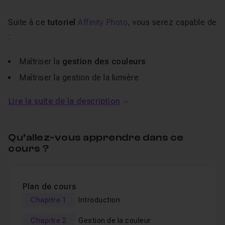
Suite à ce
tutoriel
Affinity Photo
, vous serez capable de
:
Maîtriser la
gestion des couleurs
Maîtriser la gestion de la lumière
Sublimer votre sujet
Lire la suite de la description
Faire ressortir les détails
Tous les fichiers sources vous sont fournis.
Qu’allez-vous apprendre dans ce
cours ?
Cette formation de retouche photo sur Affinity est
réalisable par toutes les personnes qui connaissent les
bases des logiciels Affinity ou
Photoshop
(
débutant et
Plan de cours
intermédiaire
).
Chapitre 1
Introduction
Je reste disponible pour répondre à toutes vos
Chapitre 2
Gestion de la couleur