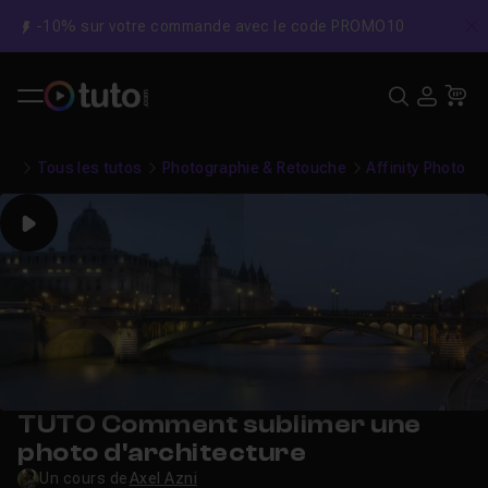
-10% sur votre commande avec le code PROMO10
C
Recher
USE
Pa
Tous les tutos
Photographie & Retouche
Affinity Photo
Play
TUTO Comment sublimer une
photo d'architecture
Un cours de
Axel Azni