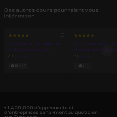
Ces autres cours pourraient vous
intéresser
5
4.7647058823529
Favori
Affinity Photo : Retoucher une
Comment changer un ciel
photo de paysage urbain
retoucher une photo de
Ima
Axel Azni
Axel Azni
51m27
2h
+ 1,400,000 d’apprenants et
d’entreprises se forment au quotidien