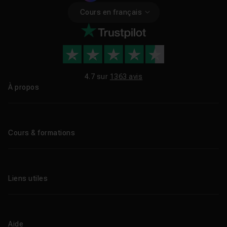
Cours en français
4.7 sur
1363 avis
À propos
Qui sommes-nous ?
Le blog
Cours & formations
Tous les tutos
Formations éligibles CPF
Liens utiles
Formations certifiantes
Formations IA
Entreprises
Tutos gratuits
Abonnement Tuto.com
Aide