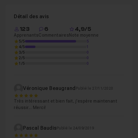
Détail des avis
123
6
4,9/5
Apprenants
Commentaires
Note moyenne
5/5
5
4/5
1
3/5
0
2/5
0
1/5
0
Véronique Beaugrand
Publié le 27/11/2020
5
Très intéressant et bien fait, j'espère maintenant
réussir... Merci!
Pascal Baudis
Publié le 24/09/2019
5