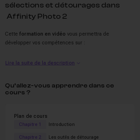
sélections et détourages dans
Affinity Photo 2
Cette
formation en vidéo
vous permettra de
développer vos compétences sur :
Les outils de détourage,
Lire la suite de la description
Les outils de sélection,
Les masques vectoriels,
Qu’allez-vous apprendre dans ce
Les masques de calque,
cours ?
Les canaux,
Un fois la théorie acquise, nous passerons par la
Plan de cours
pratique, avec
4 exercices de sélection
.
Chapitre 1
Introduction
Vous apprendrez à
détourer poils
,
cheveux
,
arbres
, à
Chapitre 2
Les outils de détourage