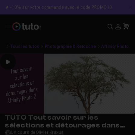
-10% sur votre commande avec le code PROMO10
C
Recher
USE
Pa
Tous les tutos
Photographie & Retouche
Affinity Photo
Play
TUTO Tout savoir sur les
sélections et détourages dans
Affinity Photo 2
Un cours de
Olivier Krakus