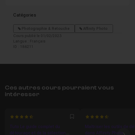
Catégories
Photographie & Retouche
Affinity Photo
Cours publié le 01/02/2023
Langue : Français
ID : 186211
Ces autres cours pourraient vous
intéresser
4.6666666666667
4.7142857142857
Favori
Tuto Le guide complet du
Maîtriser les outils de d
détourage et de la sélection
dans Affinity Photo