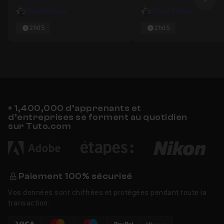
Ima
dans Photoshop en 2025
Olivier Krakus
Olivier Krakus
2h05
2h05
+ 1,400,000 d’apprenants et
d’entreprises se forment au quotidien
sur Tuto.com
Paiement 100% sécurisé
Vos données sont chiffrées et protégées pendant toute la
transaction.