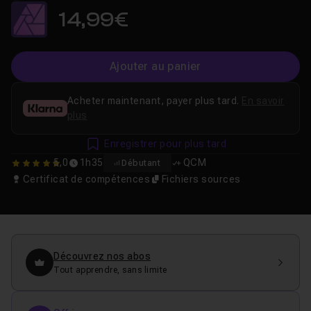
14,99€
Ajouter au panier
Acheter maintenant, payer plus tard.
En savoir
plus
Enregistrer pour plus tard
5,0
1h35
QCM
Débutant
5
Certificat de compétences
Fichiers sources
Découvrez nos abos
Tout apprendre, sans limite