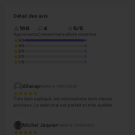
Un
QCM
vous permet également de tester rapidement
vos connaissances en fin de vidéo
Détail des avis
168
4
5/5
Pour découvrir les autres
outils d'Affinity Photo 2
,
Apprenants
Commentaires
Note moyenne
découvrez la formation dédiée.
5/5
4
4/5
0
3/5
0
2/5
0
1/5
0
Allanap
Publié le 19/01/2024
5
Très bien expliqué, les informations sont claires
précises. Le debit oral est parfait et très audible.
Michel Jaquier
Publié le 10/03/2023
5