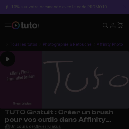
-10% sur votre commande avec le code PROMO10
C
Recher
USE
Pa
Tous les tutos
Photographie & Retouche
Affinity Photo
Play
TUTO Gratuit : Créer un brush
pour vos outils dans Affinity
Photo
Un cours de
Olivier Krakus