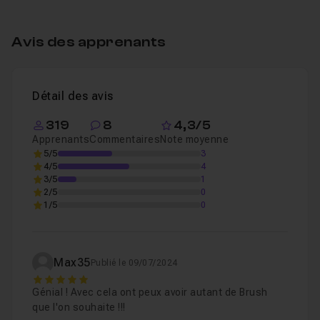
Table des matières
Avis des apprenants
Introduction
01m09
Leçon 1
Détail des avis
Brush bonbon
07m46
Leçon 2
319
8
4,3/5
Apprenants
Commentaires
Note moyenne
5/5
3
4/5
4
3/5
1
2/5
0
1/5
0
Max35
Publié le 09/07/2024
5
Génial ! Avec cela ont peux avoir autant de Brush
que l'on souhaite !!!