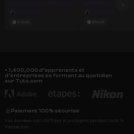
sur un texte dans Affinity Photo
Affinity Photo
Ima
Olivier Krakus
Olivier Krakus
07m30
09m39
+ 1,400,000 d’apprenants et
d’entreprises se forment au quotidien
sur Tuto.com
Paiement 100% sécurisé
Vos données sont chiffrées et protégées pendant toute la
transaction.