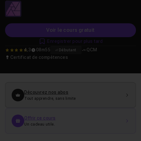
Voir le cours gratuit
Enregistrer pour plus tard
4,3
08m55
QCM
Débutant
4.25
Certificat de compétences
Découvrez nos abos
Tout apprendre, sans limite
Offrir ce cours
Un cadeau utile.