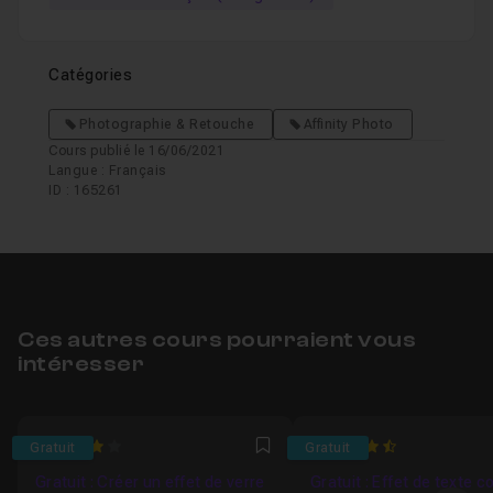
Catégories
Photographie & Retouche
Affinity Photo
Cours publié le 16/06/2021
Langue : Français
ID : 165261
Ces autres cours pourraient vous
intéresser
4
4.6315789473684
Gratuit
Gratuit
Favori
Gratuit : Créer un effet de verre
Gratuit : Effet de texte 