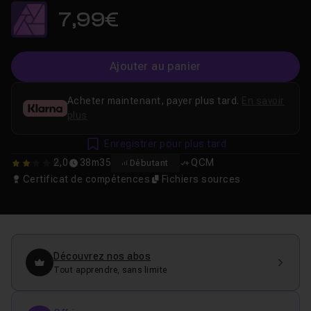
7,99€
Ajouter au panier
Acheter maintenant, payer plus tard.
En savoir
plus
Enregistrer pour plus tard
2,0
38m35
QCM
Débutant
2
Certificat de compétences
Fichiers sources
Découvrez nos abos
Tout apprendre, sans limite