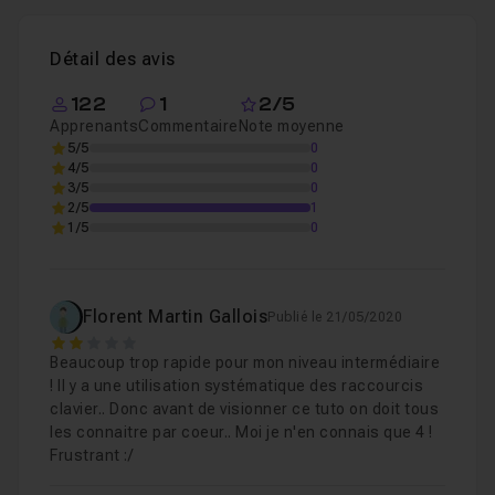
Détail des avis
122
1
2/5
Apprenants
Commentaire
Note moyenne
5/5
0
4/5
0
3/5
0
2/5
1
1/5
0
Florent Martin Gallois
Publié le 21/05/2020
2
Beaucoup trop rapide pour mon niveau intermédiaire
! Il y a une utilisation systématique des raccourcis
clavier.. Donc avant de visionner ce tuto on doit tous
les connaitre par coeur.. Moi je n'en connais que 4 !
Frustrant :/