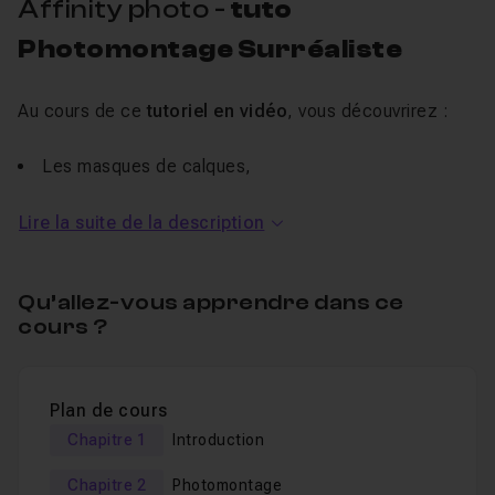
Affinity photo -
tuto
Photomontage Surréaliste
Au cours de ce
tutoriel en vidéo
, vous découvrirez :
Les masques de calques,
Les filtres dynamiques,
Lire la suite de la description
Les outils de pinceau,
Les outils de détourage et sélection,
Qu’allez-vous apprendre dans ce
...
cours ?
Un
QCM
accompagne le tutoriel pour vous permettre de
valider vos compétences.
Plan de cours
Chapitre 1
Introduction
Je reste disponible pour toutes questions en Entraide ou
FAQ en cas de besoin.
Chapitre 2
Photomontage