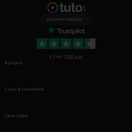
Cours en français
4.7 sur
1363 avis
À propos
Qui sommes-nous ?
Le blog
Cours & formations
Tous les tutos
Formations éligibles CPF
Liens utiles
Formations certifiantes
Formations IA
Entreprises