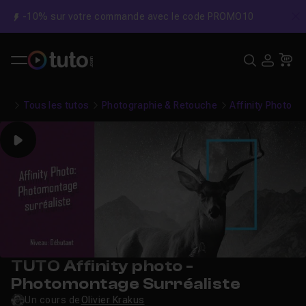
-10% sur votre commande avec le code PROMO10
C
Recher
USE
Pa
Tous les tutos
Photographie & Retouche
Affinity Photo
Play
TUTO Affinity photo -
Photomontage Surréaliste
Un cours de
Olivier Krakus