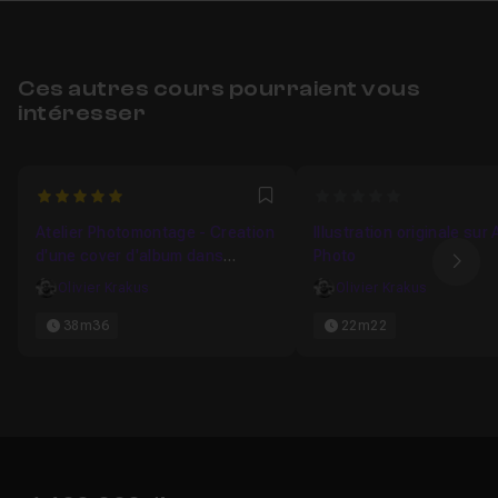
Ces autres cours pourraient vous
intéresser
5
0
Favori
Atelier Photomontage - Creation
Illustration originale sur 
d'une cover d'album dans
Photo
Ima
Affinity Photo
Olivier Krakus
Olivier Krakus
38m36
22m22