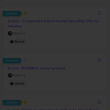
5
Gratuit
Favo
Gratuit - Comprendre le Bruit Fractal dans After Effects -
Initiation
Mister G
35m54
0
Gratuit
Favo
IA Voix : RESEMBLE version gratuite
Mister G
12m54
5
Gratuit
Favo