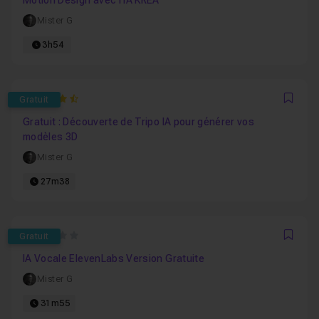
Motion Design avec l'IA KREA
Mister G
3h54
4.75
Gratuit
Favo
Gratuit : Découverte de Tripo IA pour générer vos
modèles 3D
Mister G
27m38
0
Gratuit
Favo
IA Vocale ElevenLabs Version Gratuite
Mister G
31m55