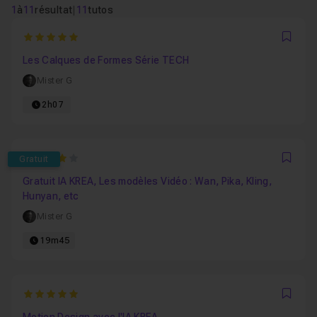
1
à
11
résultat
|
11
tutos
5
Favo
Les Calques de Formes Série TECH
Mister G
2h07
4
Gratuit
Favo
Gratuit IA KREA, Les modèles Vidéo : Wan, Pika, Kling,
Hunyan, etc
Mister G
19m45
5
Favo