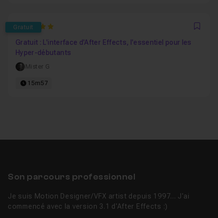
5
Gratuit
Favo
Gratuit : L'interface d'After Effects, l'essentiel pour les
Hyper-débutants
Mister G
15m57
Son parcours professionnel
Je suis Motion Designer/VFX artist depuis 1997... J'ai
commencé avec la version 3.1 d'After Effects :)