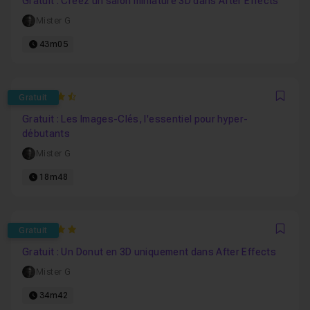
Gratuit : Créez un salon miniature 3D dans After Effects
Mister G
43m05
4.4
Gratuit
Favo
Gratuit : Les Images-Clés, l'essentiel pour hyper-
débutants
Mister G
18m48
5
Gratuit
Favo
Gratuit : Un Donut en 3D uniquement dans After Effects
Mister G
34m42