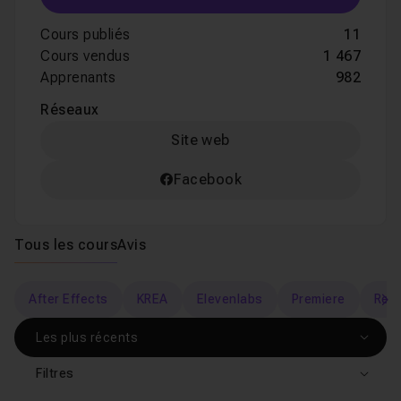
Cours publiés
11
Cours vendus
1 467
Apprenants
982
Réseaux
Site web
Facebook
Tous les cours
Avis
After Effects
KREA
Elevenlabs
Premiere
Rese
s
Filtres