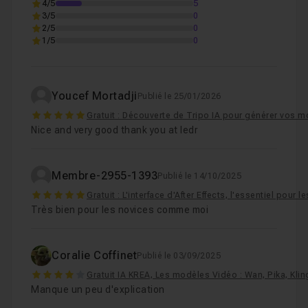
4/5
5
3/5
0
2/5
0
1/5
0
Youcef Mortadji
Publié le 25/01/2026
5
Gratuit : Découverte de Tripo IA pour générer vos 
Nice and very good thank you at ledr
Membre-2955-1393
Publié le 14/10/2025
5
Gratuit : L'interface d'After Effects, l'essentiel pour
Très bien pour les novices comme moi
Coralie Coffinet
Publié le 03/09/2025
4
Gratuit IA KREA, Les modèles Vidéo : Wan, Pika, Klin
Manque un peu d'explication