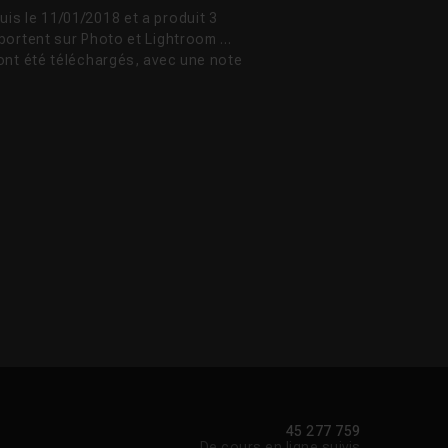
is le 11/01/2018 et a produit 3
portent sur Photo et Lightroom ...
ont été téléchargés, avec une note
45 277 759
De cours en ligne suivis