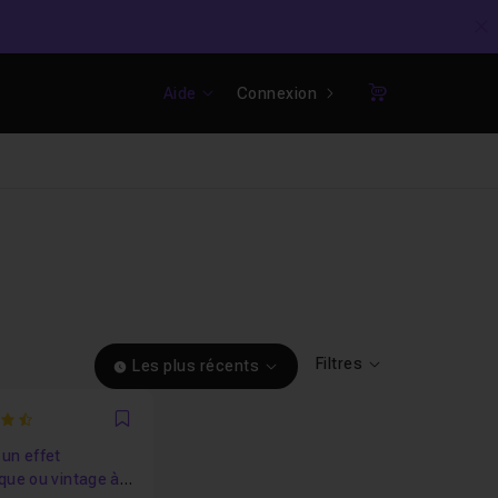
C
Aide
Connexion
Panier
Filtres
Les plus récents
Favori
un effet
que ou vintage à