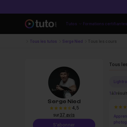
Tutos
Formations certifiante
Tous les tutos
Serge Nied
Tous les cours
Tous le
Lightr
1
à
3
résul
Serge Nied
4.56
4,5
4.5
sur
37 avis
Appren
photog
S'abonner