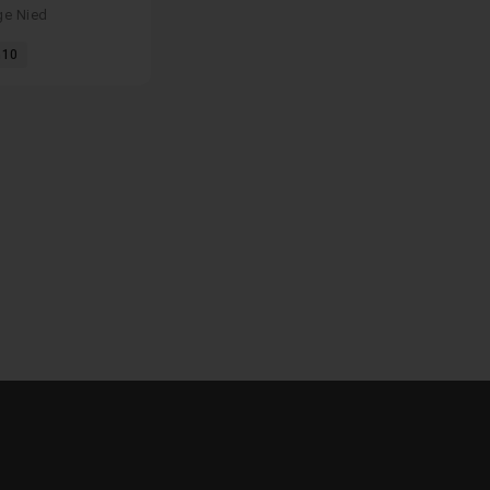
oto dans
ge Nied
oom
10