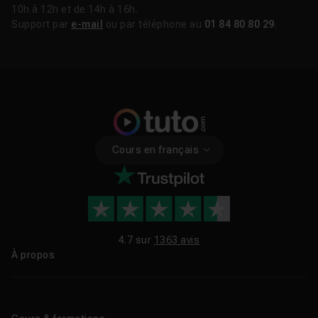
compris aux étudiants et aux indépendants qui n'ont pas
10h à 12h et de 14h à 16h.
encore souscrit à un plan Creative Cloud.
Support par
e-mail
ou par téléphone au
01 84 80 80 29
.
FAQ
Adobe Bridge, c'est quoi exactement ?
Voir
Adobe Bridge est-il vraiment gratuit ?
Cours en français
Voir
Quelle est la différence entre Adobe Bridge
Voir
et Lightroom ?
4.7 sur
1363 avis
Comment utiliser Adobe Bridge avec
À propos
Voir
Photoshop ?
Qui sommes-nous ?
Adobe Bridge fonctionne-t-il sur Mac et
Le blog