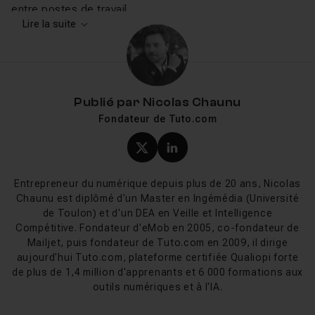
entre postes de travail.
Lire la suite
Ce que vous allez apprendre sur
Tuto.com
Les tutos Bridge sur Tuto.com vous accompagnent de
Publié par
Nicolas Chaunu
la prise en main de l'interface jusqu'à l'optimisation d'un
Fondateur de Tuto.com
workflow professionnel. Vous apprendrez à configurer
vos espaces de travail, à exploiter les collections
Profil X (twitter) de Nicol
Profil LinkedIn de Ni
dynamiques pour retrouver instantanément vos fichiers,
et à automatiser le tri de vos photos grâce aux filtres et
Entrepreneur du numérique depuis plus de 20 ans, Nicolas
aux métadonnées. Les cours couvrent aussi l'intégration
Chaunu est diplômé d'un Master en Ingémédia (Université
de Toulon) et d'un DEA en Veille et Intelligence
de Bridge avec
Photoshop
,
Lightroom
et
Camera Raw
Compétitive. Fondateur d'eMob en 2005, co-fondateur de
pour construire une chaîne de production cohérente.
Mailjet, puis fondateur de Tuto.com en 2009, il dirige
aujourd'hui Tuto.com, plateforme certifiée Qualiopi forte
Nouveautés Adobe Bridge 2025-2026
de plus de 1,4 million d'apprenants et 6 000 formations aux
outils numériques et à l'IA.
La version 15 de Bridge, sortie fin 2024, a introduit les
Quick Actions d'Adobe Express (suppression d'arrière-