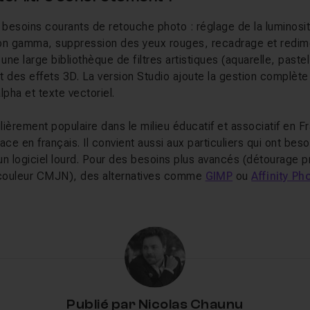
 besoins courants de retouche photo : réglage de la luminosi
tion gamma, suppression des yeux rouges, recadrage et redi
 une large bibliothèque de filtres artistiques (aquarelle, paste
et des effets 3D. La version Studio ajoute la gestion complèt
lpha et texte vectoriel.
ulièrement populaire dans le milieu éducatif et associatif en F
face en français. Il convient aussi aux particuliers qui ont be
 un logiciel lourd. Pour des besoins plus avancés (détourage 
a couleur CMJN), des alternatives comme
GIMP
ou
Affinity Ph
lez apprendre sur Tuto.com
ur Tuto.com vous guident de l'installation à la maîtrise des out
, travail sur les calques, correction colorimétrique, traitement 
 apprendrez à exploiter les fonctionnalités de la version Stu
Publié par
Nicolas Chaunu
s, tout en gardant un workflow rapide et léger.