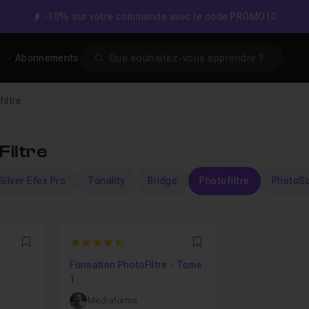
-10% sur votre commande avec le code PROMO10
Search
s
Abonnements
iltre
Filtre
Silver Efex Pro
Tonality
Bridge
Photofiltre
PhotoS
4.1666666666667
Favori
Favori
Formation PhotoFiltre - Tome
1
Mediaforma