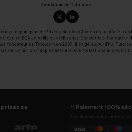
Fondateur de Tuto.com
hotoFiltre
Profil X (twitter) de Nicol
Profil LinkedIn de Ni
é au début des années 2000 par Antonio da Cruz, développeur
érique depuis plus de 20 ans, Nicolas Chaunu est diplômé d'un
el s'est fait connaître grâce à sa gratuité et à sa légèreté, à
on) et d'un DEA en Veille et Intelligence Compétitive. Fondateur
(Photoshop, Paint Shop Pro) dominaient le marché. La version 
uis fondateur de Tuto.com en 2009, il dirige aujourd'hui Tuto.co
, rapprochant le logiciel des outils professionnels. En 2021, 
plus de 1,4 million d'apprenants et 6 000 formations aux outils nu
 et l'ajout du support de formats modernes (WebP, RAW, HEIC)
avec des mises à jour régulières.
uit ?
eprises se
Paiement 100% séc
e-t-il sur Mac ?
Vos données sont chiffrées et 