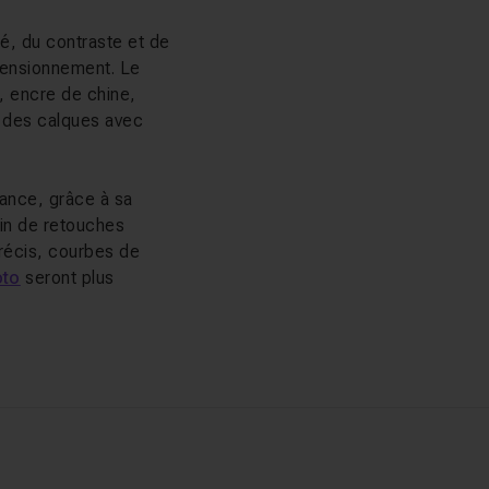
té, du contraste et de
mensionnement. Le
l, encre de chine,
e des calques avec
rance, grâce à sa
soin de retouches
précis, courbes de
oto
seront plus
ils essentiels :
par lot et création de
dio pour aller plus