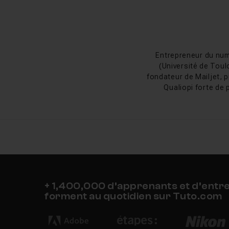
Historique de P
PhotoFiltre a été cré
Entrepreneur du num
indépendant. Le logici
(Université de Toul
alternatives payantes 
fondateur de Mailjet, p
calques et les plugins
Qualiopi forte de 
le passage au 64 bits
activement développé 
FAQ
PhotoFiltre est-il grat
+ 1,400,000 d’apprenants et d’entr
forment au quotidien sur Tuto.com
PhotoFiltre fonctionn