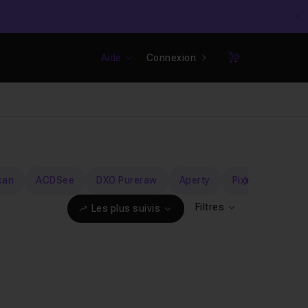
C
Aide
Connexion
Panier
can
ACDSee
DXO Pureraw
Aperty
Pixelmator Pro
suivant
Filtres
Les plus suivis