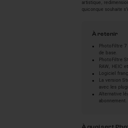
artistique, redimensio
quiconque souhaite s'i
À retenir
PhotoFiltre 7
de base.
PhotoFiltre 
RAW, HEIC et
Logiciel fran
La version St
avec les plug
Alternative l
abonnement.
À quoi sert Ph