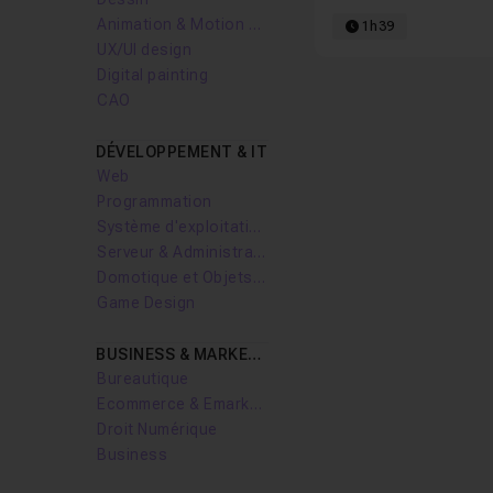
Animation & Motion design
1h39
UX/UI design
Digital painting
CAO
DÉVELOPPEMENT & IT
Web
Programmation
Système d'exploitation
Serveur & Administration Systèmes
Domotique et Objets Connectés
Game Design
BUSINESS & MARKETING
Bureautique
Ecommerce & Emarketing
Droit Numérique
Business