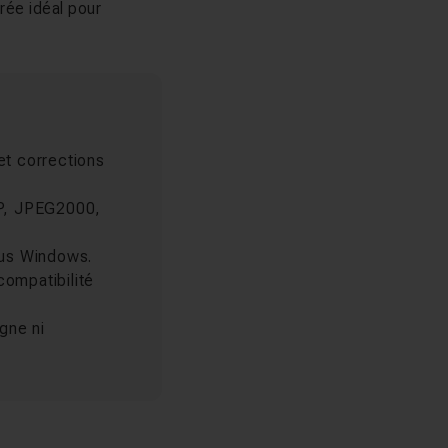
trée idéal pour
 et corrections
bP, JPEG2000,
ous Windows.
compatibilité
gne ni